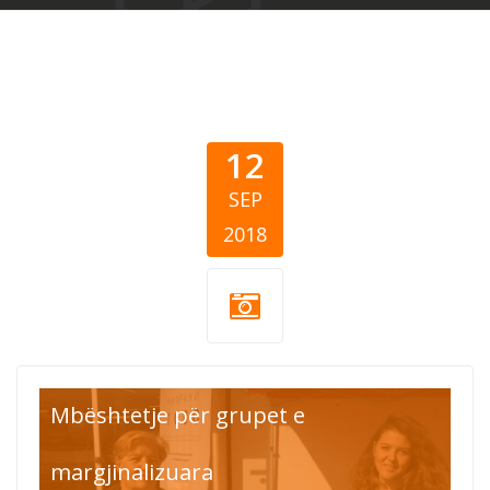
12
SEP
2018
Feed 10.000.jpg
Mbështetje për grupet e
margjinalizuara