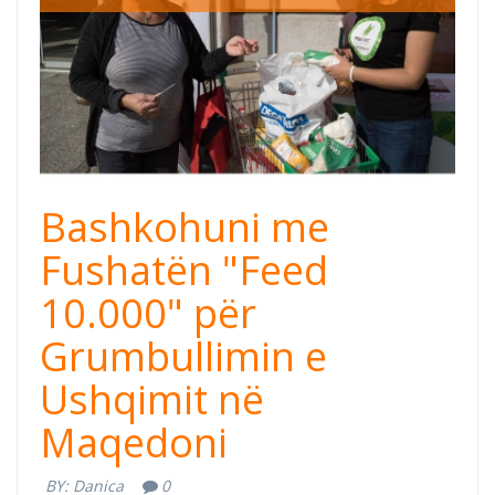
Bashkohuni me
Fushatën "Feed
10.000" për
Grumbullimin e
Ushqimit në
Maqedoni
BY:
Danica
0