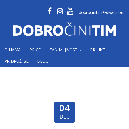
dobrocinitim@divac.com
O NAMA
PRIČE
ZANIMLJIVOSTI
PRILIKE
PRIDRUŽI SE
BLOG
04
DEC