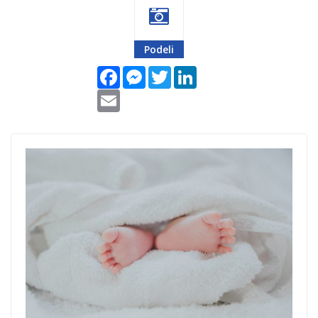
Podeli
Facebook
Messenger
Twitter
LinkedIn
Email
pampes-
bebe.jpg