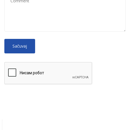
No
More information about text formats
HTML
tags allowed.
Web page addresses and e-mail addresses turn into links
automatically.
Lines and paragraphs break automatically.