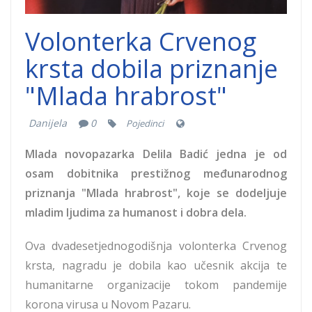
Volonterka Crvenog
krsta dobila priznanje
"Mlada hrabrost"
Danijela
0
Pojedinci
Mlada novopazarka Delila Badić jedna je od
osam dobitnika prestižnog međunarodnog
priznanja "Mlada hrabrost", koje se dodeljuje
mladim ljudima za humanost i dobra dela.
Ova dvadesetjednogodišnja volonterka Crvenog
krsta, nagradu je dobila kao učesnik akcija te
humanitarne organizacije tokom pandemije
korona virusa u Novom Pazaru.