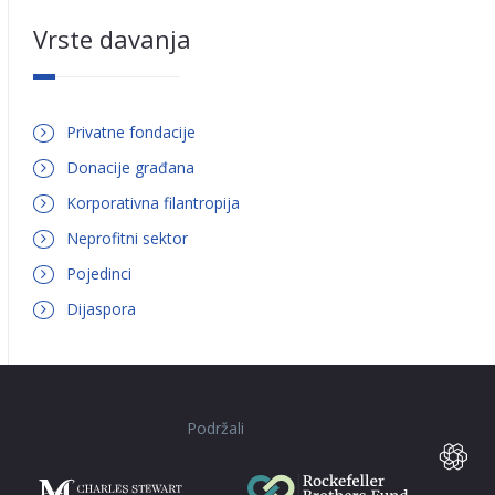
Vrste davanja
Privatne fondacije
Donacije građana
Korporativna filantropija
Neprofitni sektor
Pojedinci
Dijaspora
Podržali