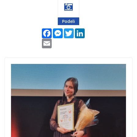
Podeli
Facebook
Messenger
Twitter
LinkedIn
Email
Nagrada-mlada-
hrabrost-Delila-
Dobrocinitim.png