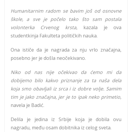
Humanitarnim radom se bavim još od osnovne
škole, a sve je počelo tako što sam postala
volonterka Crvenog krsta
, kazala je ova
studentkinja Fakulteta političkih nauka.
Ona ističe da je nagrada za nju vrlo značajna,
posebno jer je došla neočekivano.
Niko od nas nije očekivao da ćemo mi da
dobijemo bilo kakvo priznanje za ta naša dela
koja smo obavljali iz srca i iz dobre volje. Samim
tim je jako značajna, jer je to ipak neko primetio
,
navela je Badić.
Delila je jedina iz Srbije koja je dobila ovu
nagradu, među osam dobitnika iz celog sveta.