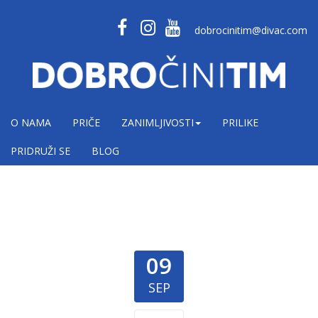
dobrocinitim@divac.com
O NAMA
PRIČE
ZANIMLJIVOSTI
PRILIKE
PRIDRUŽI SE
BLOG
09
SEP