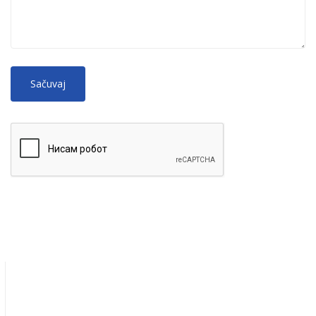
No
More information about text formats
HTML
tags allowed.
Web page addresses and e-mail addresses turn into links
automatically.
Lines and paragraphs break automatically.