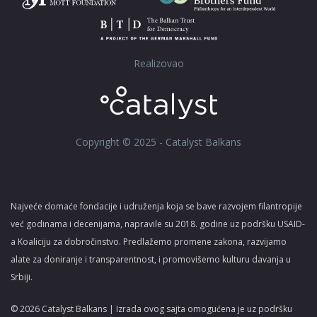
Realizovao
Copyright © 2025 - Catalyst Balkans
Najveće domaće fondacije i udruženja koja se bave razvojem filantropije
već godinama i decenijama, napravile su 2018. godine uz podršku USAID-
a Koaliciju za dobročinstvo. Predlažemo promene zakona, razvijamo
alate za doniranje i transparentnost, i promovišemo kulturu davanja u
Srbiji.
© 2026 Catalyst Balkans | Izrada ovog sajta omogućena je uz podršku