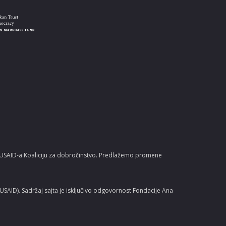
u USAID-a Koaliciju za dobročinstvo. Predlažemo promene
AID). Sadržaj sajta je isključivo odgovornost Fondacije Ana