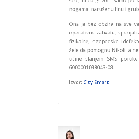
sedi, ni da govori. Samo po 
nogama, narušenu finu i grub
Ona je bez obzira na sve ve
operativne zahvate, specijali
fizikalne, logopedske i defek
žele da pomognu Nikoli, a n
učine slanjem SMS poruke
6000001038043-08.
Izvor:
City Smart