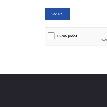
No HTML tags
More
allowed.
Web page addresses and e-mail ad
Lines and paragraphs break autom