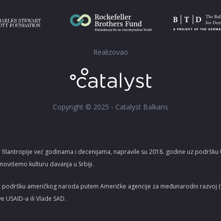
Realizovao
Copyright © 2025 - Catalyst Balkans
 filantropije već godinama i decenijama, napravile su 2018. godine uz podršk
movišemo kulturu davanja u Srbiji.
z podršku američkog naroda putem Američke agencije za međunarodni razvoj (US
ve USAID-a ili Vlade SAD.