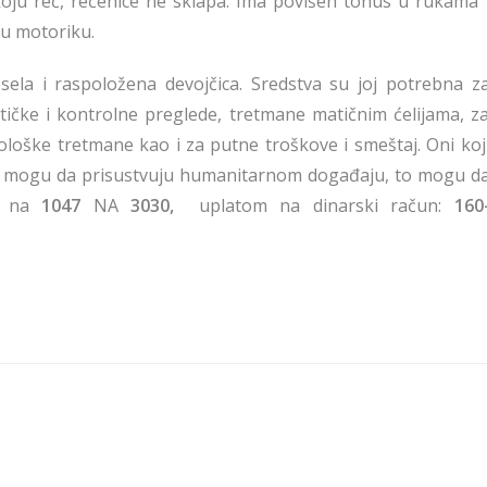
koju reč, rečenice ne sklapa. Ima povišen tonus u rukama 
u motoriku.
sela i raspoložena devojčica. Sredstva su joj potrebna z
stičke i kontrolne preglede, tretmane matičnim ćelijama, z
tološke tretmane kao i za putne troškove i smeštaj. Oni koj
e mogu da prisustvuju humanitarnom događaju, to mogu d
 na
1047
NA
3030,
uplatom na dinarski račun:
160