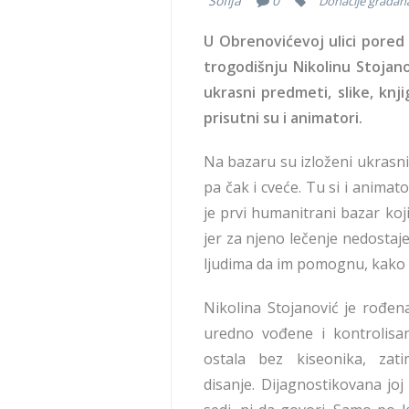
Sofija
0
Donacije građan
U Obrenovićevoj ulici pored
trogodišnju Nikolinu Stojano
ukrasni predmeti, slike, knji
prisutni su i animatori.
Na bazaru su izloženi ukrasni 
pa čak i cveće. Tu si i anima
je prvi humanitrani bazar koji
jer za njeno lečenje nedosta
ljudima da im pomognu, kako b
Nikolina Stojanović je rođen
uredno vođene i kontrolisan
ostala bez kiseonika, za
disanje. Dijagnostikovana joj