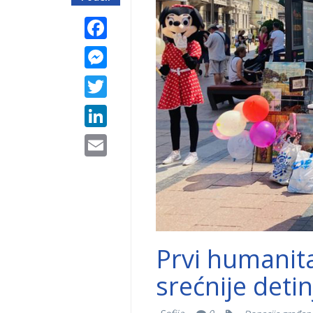
Facebook
Messenger
Twitter
LinkedIn
Email
Prvi humanita
srećnije detin