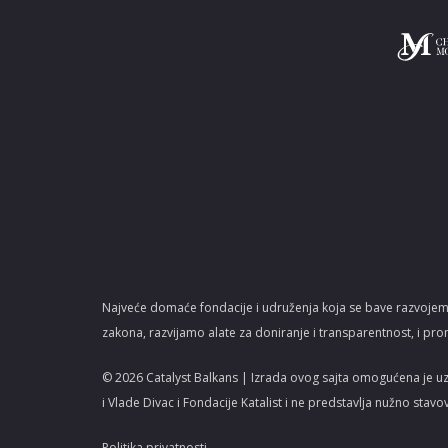
Najveće domaće fondacije i udruženja koja se bave razvojem
zakona, razvijamo alate za doniranje i transparentnost, i pro
© 2026 Catalyst Balkans | Izrada ovog sajta omogućena je u
i Vlade Divac i Fondacije Katalist i ne predstavlja nužno stavo
Politika privatnosti