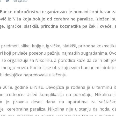
a
Niš (grad)
 Banke dobročinstva organizovan je humanitarni bazar z
vić iz Niša koja boluje od cerebralne paralize. Izloženi s
ge, igračke, slatkiši, prirodna kozmetika pa čak i cveće, 
predmeti, slike, knjige, igračke, slatkiši, prirodna kozmetik
tori koji privlače posebnu pažnju najmađih sugrađanima. Ov
 se organizuje za Nikolinu, a porodica kaže da će ih biti jo
je mnogo novca. Roditelji se obraćaju svim humanim i dobri
i devojčica napredovala u lečenju.
a 2018. godine u Nišu. Devojčica je rođena je u terminu i
e trudnoće. Usled komplikacija na porođaju, Nikolina j
tim je provela deset dana na aparatima za veštačk
 je cerebralna paraliza. Nikolina nije u stanju da hoda, d