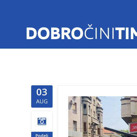
03
Nis-1.jpg
AUG
Podeli