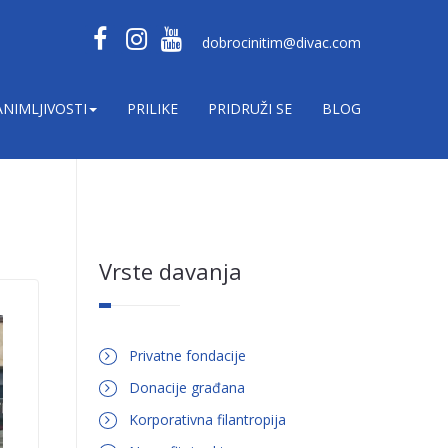
dobrocinitim@divac.com
ANIMLJIVOSTI
PRILIKE
PRIDRUŽI SE
BLOG
Vrste davanja
Privatne fondacije
Donacije građana
Korporativna filantropija