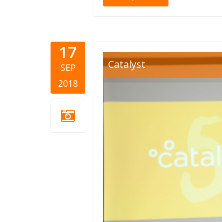
17
nathan bir
Catalyst
SEP
2018