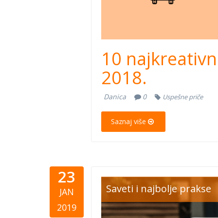
10 najkreativn
2018.
Danica
0
Uspešne priče
Saznaj više
23
Doniraj (1
Saveti i najbolje prakse
JAN
2019