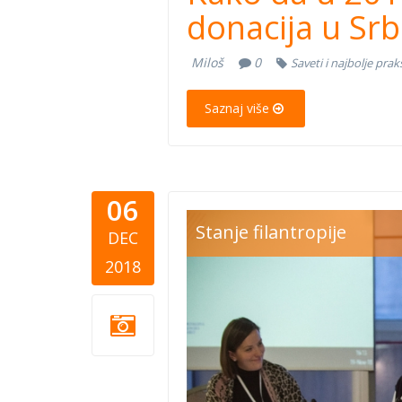
donacija u Srbi
Miloš
0
Saveti i najbolje prak
Saznaj više
06
konferenc
Stanje filantropije
DEC
davanja.jp
2018