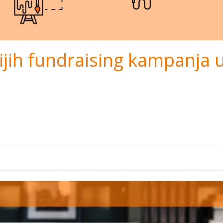
ijih fundraising kampanja 
).png