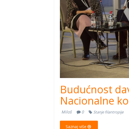
Budućnost dav
Nacionalne kon
Miloš
0
Stanje filantropije
Saznaj više