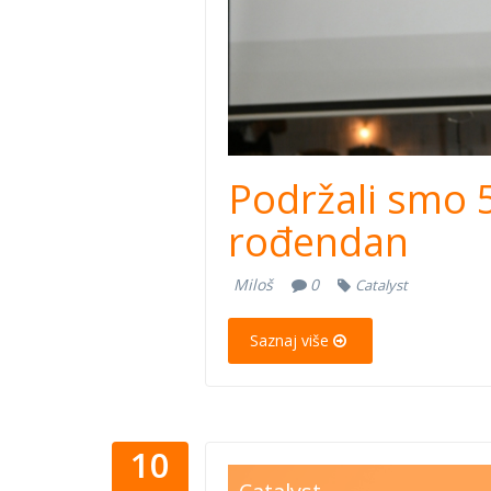
Podržali smo 5
rođendan
Miloš
0
Catalyst
Saznaj više
10