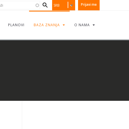
earch
i
Prijavi me
SRB
orm
PLANOVI
BAZA ZNANJA
O NAMA