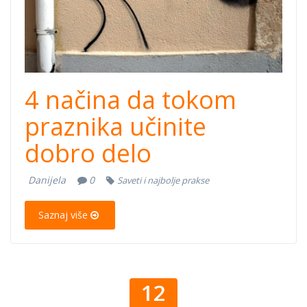
4 načina da tokom
praznika učinite
dobro delo
Danijela
0
Saveti i najbolje prakse
Saznaj više
12