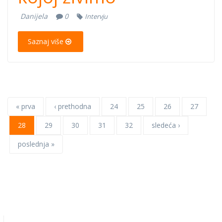
Danijela
0
Intervju
Saznaj više
« prva
‹ prethodna
24
25
26
27
28
29
30
31
32
sledeća ›
poslednja »