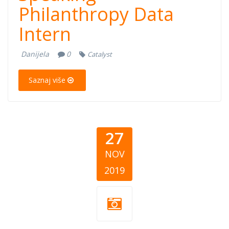
Philanthropy Data
Intern
Danijela
0
Catalyst
Saznaj više
27
NOV
2019