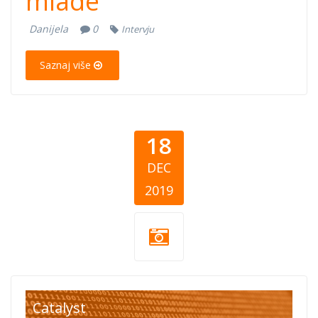
mlade”
Danijela
0
Intervju
Saznaj više
18
DEC
2019
philanthropy-
Catalyst