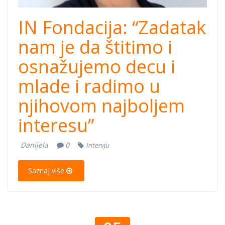
IN Fondacija: “Zadatak
nam je da štitimo i
osnažujemo decu i
mlade i radimo u
njihovom najboljem
interesu”
Danijela
0
Intervju
Saznaj više