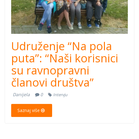
Udruženje “Na pola
puta”: “Naši korisnici
su ravnopravni
članovi društva”
Danijela
0
Intervju
Saznaj više