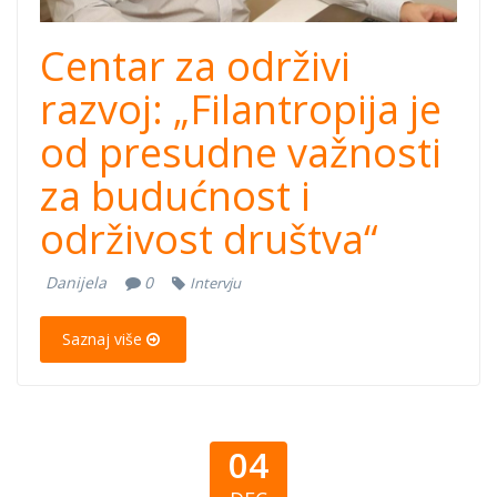
Centar za održivi
razvoj: „Filantropija je
od presudne važnosti
za budućnost i
održivost društva“
Danijela
0
Intervju
Saznaj više
04