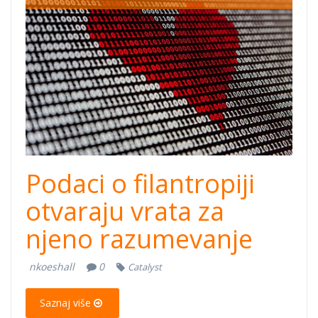
data.jpg
Podaci o filantropiji
otvaraju vrata za
njeno razumevanje
nkoeshall
0
Catalyst
Saznaj više