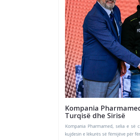
Kompania Pharmamed d
Turqisë dhe Sirisë
Kompania Pharmamed, selia e së ci
kujdesin e lëkurës së fëmijëve për fëm