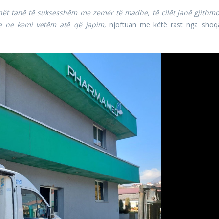
nët tanë të suksesshëm me zemër të madhe, të cilët janë gjithm
se ne kemi vetëm atë që japim
, njoftuan me këtë rast nga shoq