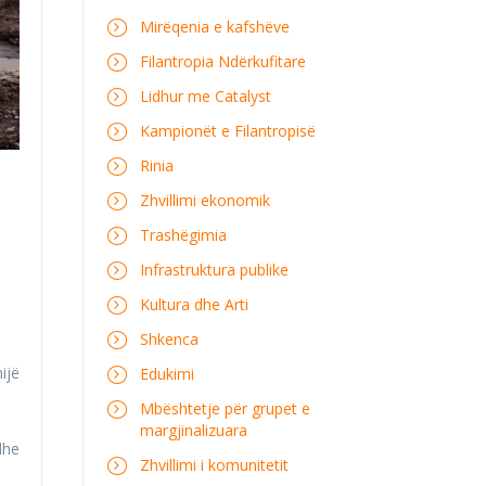
Mirëqenia e kafshëve
Filantropia Ndërkufitare
Lidhur me Catalyst
Kampionët e Filantropisë
Rinia
Zhvillimi ekonomik
Trashëgimia
Infrastruktura publike
Kultura dhe Arti
Shkenca
ijë
Edukimi
Mbështetje për grupet e
margjinalizuara
dhe
Zhvillimi i komunitetit