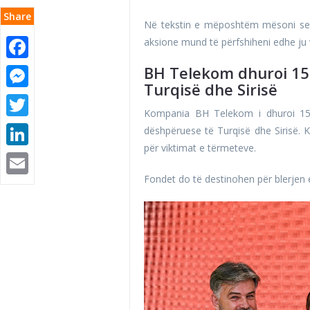
Share
Në tekstin e mëposhtëm mësoni se si
aksione mund të përfshiheni edhe ju 
Facebook
BH Telekom dhuroi 15
Messenger
Turqisë dhe Sirisë
Twitter
Kompania BH Telekom i dhuroi 15
LinkedIn
dëshpëruese të Turqisë dhe Sirisë.
për viktimat e tërmeteve.
Email
Fondet do të destinohen për blerjen e