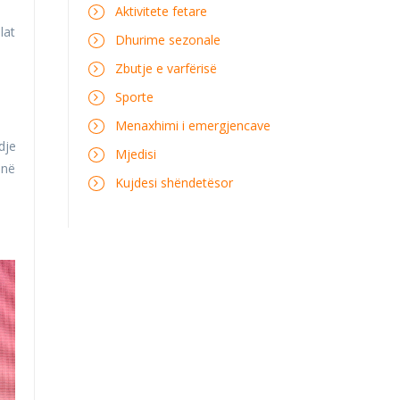
Aktivitete fetare
lat
Dhurime sezonale
Zbutje e varfërisë
Sporte
Menaxhimi i emergjencave
dje
Mjedisi
inë
Kujdesi shëndetësor