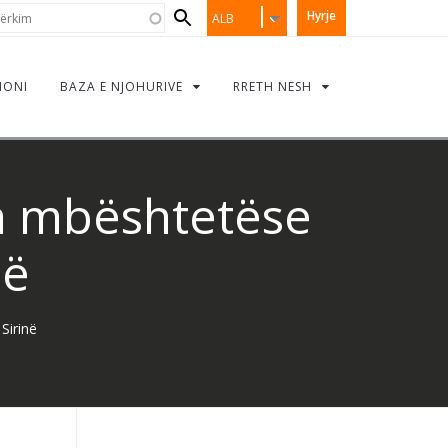
Search
rkim
Hyrje
ALB
form
IONI
BAZA E NJOHURIVE
RRETH NESH
eja mbështetëse
në
Sirinë