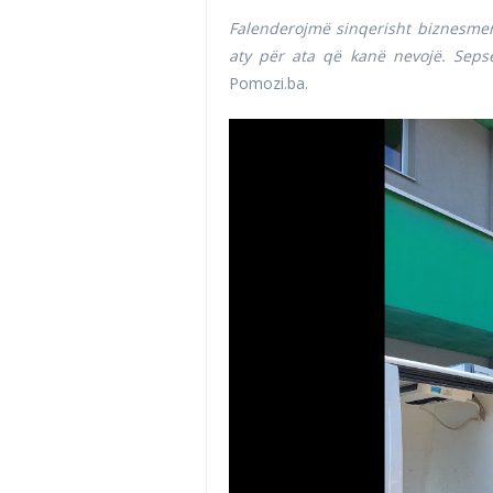
Falenderojmë sinqerisht biznesme
aty për ata që kanë nevojë. Sep
Pomozi.ba.