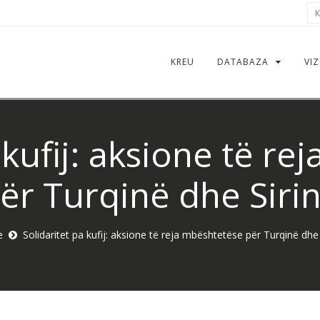
Kë
KREU
DATABAZA
VIZ
 kufij: aksione të r
ër Turqinë dhe Siri
e
Solidaritet pa kufij: aksione të reja mbështetëse për Turqinë dhe 