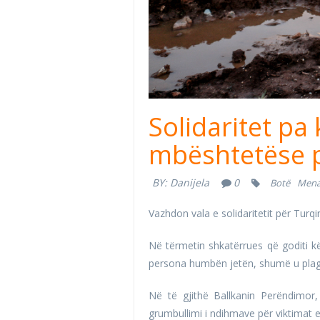
Solidaritet pa 
mbështetëse p
BY:
Danijela
0
Botë
Mena
Vazhdon vala e solidaritetit për Turqi
Në tërmetin shkatërrues që goditi kë
persona humbën jetën, shumë u plago
Në të gjithë Ballkanin Perëndimor,
grumbullimi i ndihmave për viktimat e 