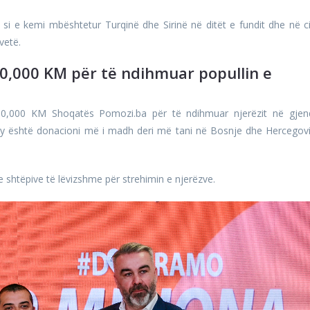
 e kemi mbështetur Turqinë dhe Sirinë në ditët e fundit dhe në ci
vetë.
0,000 KM për të ndihmuar popullin e
0,000 KM Shoqatës Pomozi.ba për të ndihmuar njerëzit në gjen
 Ky është donacioni më i madh deri më tani në Bosnje dhe Hercegov
 shtëpive të lëvizshme për strehimin e njerëzve.