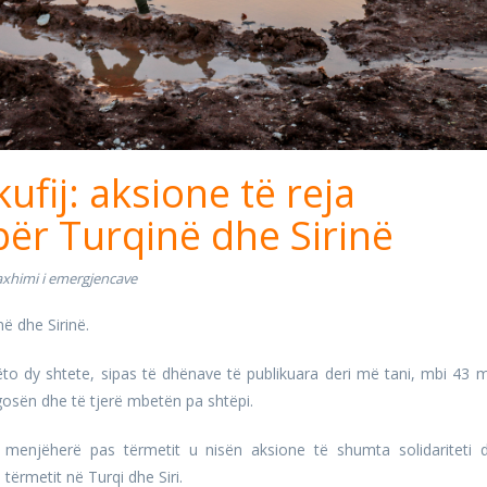
kufij: aksione të reja
ër Turqinë dhe Sirinë
xhimi i emergjencave
në dhe Sirinë.
to dy shtete, sipas të dhënave të publikuara deri më tani, mbi 43 m
sën dhe të tjerë mbetën pa shtëpi.
 menjëherë pas tërmetit u nisën aksione të shumta solidariteti 
tërmetit në Turqi dhe Siri.