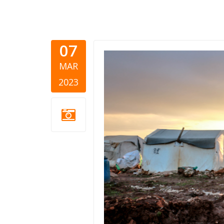
07
turska-siri
MAR
2023