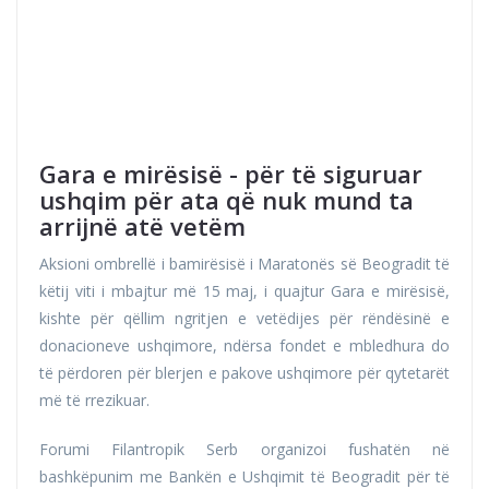
Gara e mirësisë - për të siguruar
ushqim për ata që nuk mund ta
arrijnë atë vetëm
Aksioni ombrellë i bamirësisë i Maratonës së Beogradit të
këtij viti i mbajtur më 15 maj, i quajtur Gara e mirësisë,
kishte për qëllim ngritjen e vetëdijes për rëndësinë e
donacioneve ushqimore, ndërsa fondet e mbledhura do
të përdoren për blerjen e pakove ushqimore për qytetarët
më të rrezikuar.
Forumi Filantropik Serb organizoi fushatën në
bashkëpunim me Bankën e Ushqimit të Beogradit për të