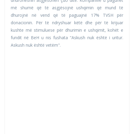
dhuroheshin asgjësohen çdo ditë. Kompanive u paguhet
më shumë që të asgjësojnë ushqimin që mund të
dhurojnë në vend që të paguajnë 17% TVSH për
donacionin. Për të ndryshuar këtë dhe për të krijuar
kushte më stimuluese për dhurimin e ushqimit, kohët e
fundit në BeH u nis fushata "Askush nuk është i uritur.
Askush nuk është vetëm".