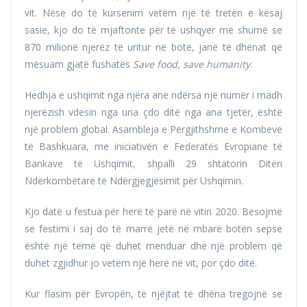
vit. Nëse do të kursenim vetëm një të tretën e kësaj
sasie, kjo do të mjaftonte për të ushqyer më shumë se
870 milionë njerëz të uritur në botë, janë të dhënat që
mësuam gjatë fushatës
Save food, save humanity
.
Hedhja e ushqimit nga njëra anë ndërsa një numër i madh
njerëzish vdesin nga uria çdo ditë nga ana tjetër, është
një problem global. Asambleja e Përgjithshme e Kombeve
të Bashkuara, me iniciativën e Federatës Evropiane të
Bankave të Ushqimit, shpalli 29 shtatorin Ditën
Ndërkombëtare të Ndërgjegjësimit për Ushqimin.
Kjo datë u festua për herë të parë në vitin 2020. Besojmë
se festimi i saj do të marrë jetë në mbarë botën sepse
është një temë që duhet menduar dhe një problem që
duhet zgjidhur jo vetëm një herë në vit, por çdo ditë.
Kur flasim për Evropën, të njëjtat të dhëna tregojnë se