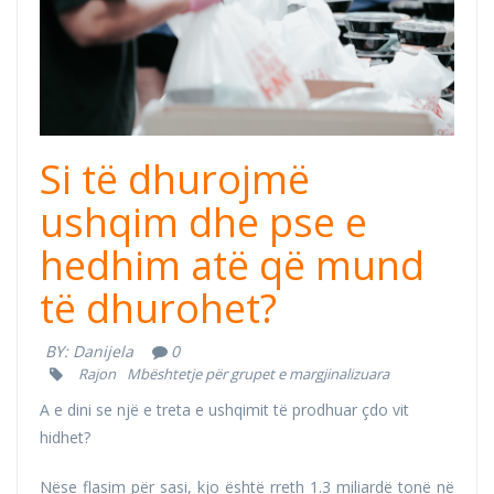
Si të dhurojmë
ushqim dhe pse e
hedhim atë që mund
të dhurohet?
BY:
Danijela
0
Rajon
Mbështetje për grupet e margjinalizuara
A e dini se një e treta e ushqimit të prodhuar çdo vit
hidhet?
Nëse flasim për sasi, kjo është rreth 1.3 miliardë tonë në