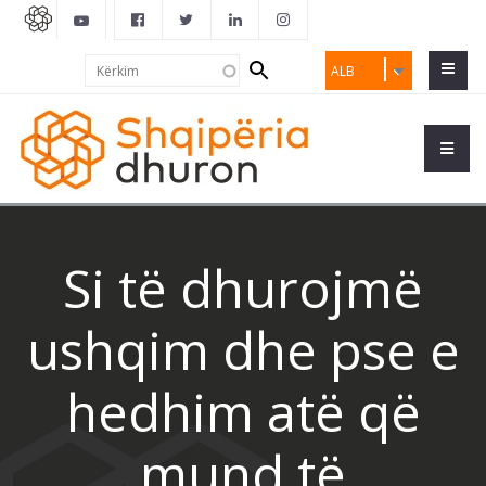
Search
Kërkim
ALB
form
Si të dhurojmë
ushqim dhe pse e
hedhim atë që
mund të