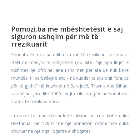
Pomozi.ba me mbështetësit e saj
siguron ushqim për më të
rrezikuarit
Shoqata Pomozi.ba ndihmon më të rrezikuarit në mbarë
BeH në mënyra të ndryshme çdo ditë. Një nga llojet e
ndihmës që ofrojnë janë ushqimet për ata që nuk kanë
mundësi t'i përballojnë ato - në kuadër të aksionit "Shujtë
për të gjithë" në kuzhinat në Sarajevë, Travnik dhe Bihaq,
ata bëjnë çdo ditë 1000 shujta cilësore për personat me
status të rrezikuar social.
Ju mund ta mbështesni këtë aksion në çdo kohë duke
telefonuar në 17001 me një donacion online ose duke
dhuruar në një nga llogaritë e shoqatës.