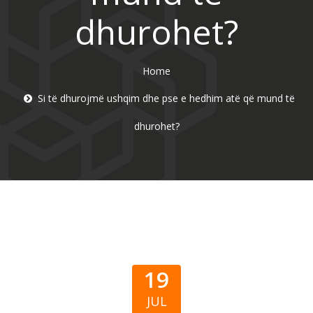
dhurohet?
Home
Si të dhurojmë ushqim dhe pse e hedhim atë që mund të
dhurohet?
19
JUL