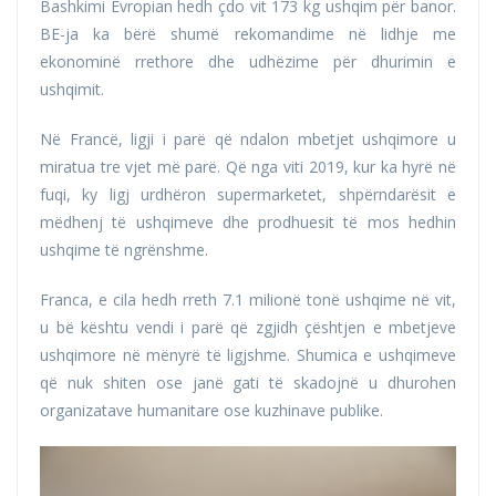
Bashkimi Evropian hedh çdo vit 173 kg ushqim për banor.
BE-ja ka bërë shumë rekomandime në lidhje me
ekonominë rrethore dhe udhëzime për dhurimin e
ushqimit.
Në Francë, ligji i parë që ndalon mbetjet ushqimore u
miratua tre vjet më parë. Që nga viti 2019, kur ka hyrë në
fuqi, ky ligj urdhëron supermarketet, shpërndarësit e
mëdhenj të ushqimeve dhe prodhuesit të mos hedhin
ushqime të ngrënshme.
Franca, e cila hedh rreth 7.1 milionë tonë ushqime në vit,
u bë kështu vendi i parë që zgjidh çështjen e mbetjeve
ushqimore në mënyrë të ligjshme. Shumica e ushqimeve
që nuk shiten ose janë gati të skadojnë u dhurohen
organizatave humanitare ose kuzhinave publike.