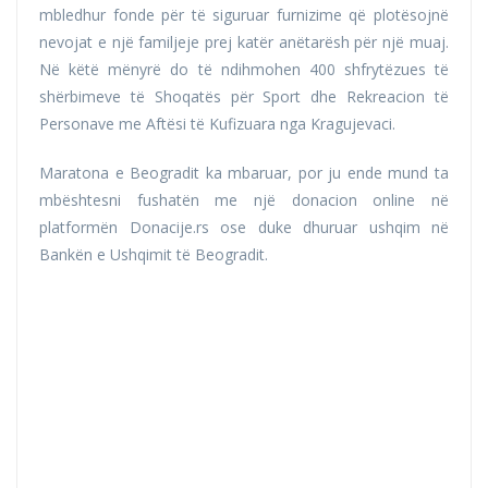
mbledhur fonde për të siguruar furnizime që plotësojnë
nevojat e një familjeje prej katër anëtarësh për një muaj.
Në këtë mënyrë do të ndihmohen 400 shfrytëzues të
shërbimeve të Shoqatës për Sport dhe Rekreacion të
Personave me Aftësi të Kufizuara nga Kragujevaci.
Maratona e Beogradit ka mbaruar, por ju ende mund ta
mbështesni fushatën me një donacion online në
platformën Donacije.rs ose duke dhuruar ushqim në
Bankën e Ushqimit të Beogradit.