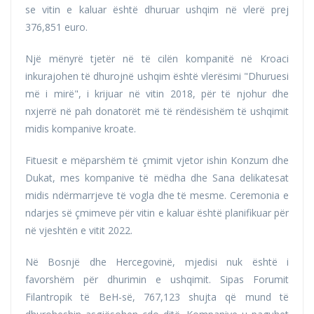
se vitin e kaluar është dhuruar ushqim në vlerë prej
376,851 euro.
Një mënyrë tjetër në të cilën kompanitë në Kroaci
inkurajohen të dhurojnë ushqim është vlerësimi "Dhuruesi
më i mirë", i krijuar në vitin 2018, për të njohur dhe
nxjerrë në pah donatorët më të rëndësishëm të ushqimit
midis kompanive kroate.
Fituesit e mëparshëm të çmimit vjetor ishin Konzum dhe
Dukat, mes kompanive të mëdha dhe Sana delikatesat
midis ndërmarrjeve të vogla dhe të mesme. Ceremonia e
ndarjes së çmimeve për vitin e kaluar është planifikuar për
në vjeshtën e vitit 2022.
Në Bosnjë dhe Hercegovinë, mjedisi nuk është i
favorshëm për dhurimin e ushqimit. Sipas Forumit
Filantropik të BeH-së, 767,123 shujta që mund të