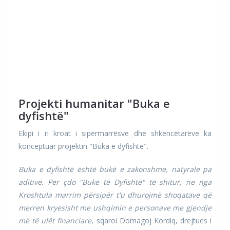
Projekti humanitar "Buka e
dyfishtë"
Ekipi i ri kroat i sipërmarrësve dhe shkencëtarëve ka
konceptuar projektin "Buka e dyfishtë".
Buka e dyfishtë është bukë e zakonshme, natyrale pa
aditivë. Për çdo "Bukë të Dyfishtë" të shitur, ne nga
Kroshtula marrim përsipër t'u dhurojmë shoqatave që
merren kryesisht me ushqimin e personave me gjendje
më të ulët financiare
, sqaroi Domagoj Kordiq, drejtues i