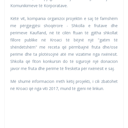
Komunikimeve të Korporatave.
Këtë vit, kompania organizoi projektin e saj të famshëm
me përgjegjësi shoqërore - Shkolla e frutave dhe
perimeve Kaufland, në të cilën ftuan të gjitha shkollat
fillore publike në Kroaci të bëjnë një "gatim të
shëndetshëm" me receta që përmbajnë fruta dhe/ose
perime dhe ta plotësojnë atë me vizatime nga nxënësit.
Shkolla që fiton konkursin do të sigurojë një donacion
javor me fruta dhe perime të freskëta për nxënësit e saj.
Më shumë informacion rreth këtij projekti, i cili zbatohet
në Kroaci që nga viti 2017, mund të gjeni në linkun.