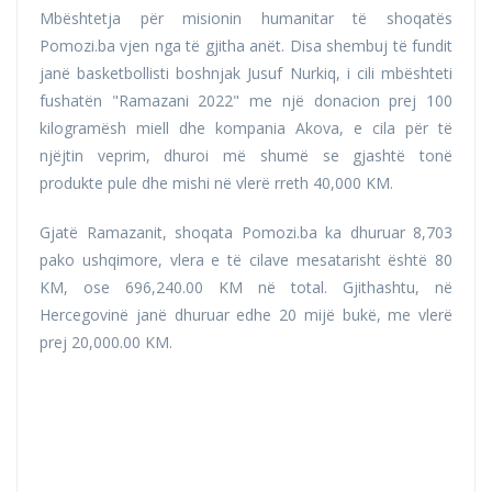
Mbështetja për misionin humanitar të shoqatës
Pomozi.ba vjen nga të gjitha anët. Disa shembuj të fundit
janë basketbollisti boshnjak Jusuf Nurkiq, i cili mbështeti
fushatën "Ramazani 2022" me një donacion prej 100
kilogramësh miell dhe kompania Akova, e cila për të
njëjtin veprim, dhuroi më shumë se gjashtë tonë
produkte pule dhe mishi në vlerë rreth 40,000 KM.
Gjatë Ramazanit, shoqata Pomozi.ba ka dhuruar 8,703
pako ushqimore, vlera e të cilave mesatarisht është 80
KM, ose 696,240.00 KM në total. Gjithashtu, në
Hercegovinë janë dhuruar edhe 20 mijë bukë, me vlerë
prej 20,000.00 KM.