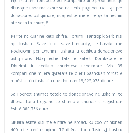
Një rrethanë rënduese për kompanitë dhe prodhuesit që
dhurojnë ushqime është se në Serbi paguhet TVSH-ja për
donacionet ushqimore, ndaj është më e lirë që ta hedhin
atë sesa ta dhurojë.
Për të ndikuar në këto shifra, Forumi Filantropik Serb nisi
një fushatë, Save food, save humanity, së bashku me
Koalicionin për Dhurim. Fushata iu dedikua donacioneve
ushqimore. Ndaj edhe Dita e katërt Kombëtare e
Dhurimit iu dedikua dhurimeve ushqimore. Mbi 35
kompani dhe mijëra qytetarë të cilët i bashkuan forcat e
mbështetën fushatën dhe dhuruan 13,625,078 dinarë.
Sa i përket shumës totale të donacioneve në ushqim, të
dhënat tona tregojnë se shuma e dhuruar e regjistruar
është 380,756 euro.
Situata është disi më e mirë në Kroaci, ku çdo vit hidhen
400 mijë tonë ushqime. Të dhënat tona flasin gjithashtu