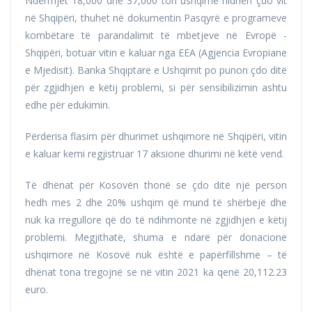
Ndërmjet 18,000 dhe 37,000 ton ushqime hidhen çdo vit
në Shqipëri, thuhet në dokumentin Pasqyrë e programeve
kombëtare të parandalimit të mbetjeve në Evropë -
Shqipëri, botuar vitin e kaluar nga EEA (Agjencia Evropiane
e Mjedisit). Banka Shqiptare e Ushqimit po punon çdo ditë
për zgjidhjen e këtij problemi, si për sensibilizimin ashtu
edhe për edukimin.
Përderisa flasim për dhurimet ushqimore në Shqipëri, vitin
e kaluar kemi regjistruar 17 aksione dhurimi në këtë vend.
Të dhënat për Kosovën thonë se çdo ditë një person
hedh mes 2 dhe 20% ushqim që mund të shërbejë dhe
nuk ka rregullore që do të ndihmonte në zgjidhjen e këtij
problemi. Megjithatë, shuma e ndarë për donacione
ushqimore në Kosovë nuk është e papërfillshme – të
dhënat tona tregojnë se në vitin 2021 ka qenë 20,112.23
euro.