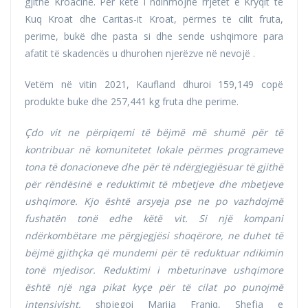
gjithë Kroacinë. Për këtë i ndihmojnë rrjetet e Kryqit të
Kuq Kroat dhe Caritas-it Kroat, përmes të cilit fruta,
perime, bukë dhe pasta si dhe sende ushqimore para
afatit të skadencës u dhurohen njerëzve në nevojë .
Vetëm në vitin 2021, Kaufland dhuroi 159,149 copë
produkte buke dhe 257,441 kg fruta dhe perime.
Çdo vit ne përpiqemi të bëjmë më shumë për të
kontribuar në komunitetet lokale përmes programeve
tona të donacioneve dhe për të ndërgjegjësuar të gjithë
për rëndësinë e reduktimit të mbetjeve dhe mbetjeve
ushqimore. Kjo është arsyeja pse ne po vazhdojmë
fushatën tonë edhe këtë vit. Si një kompani
ndërkombëtare me përgjegjësi shoqërore, ne duhet të
bëjmë gjithçka që mundemi për të reduktuar ndikimin
tonë mjedisor. Reduktimi i mbeturinave ushqimore
është një nga pikat kyçe për të cilat po punojmë
intensivisht,
shpjegoi Marija Franiq, Shefja e