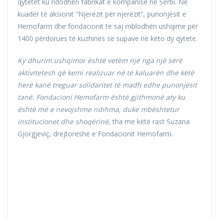
qytetet ku ndodhen fabrikat e kompanisë në Serbi. Në
kuadër të aksionit “Njerëzit për njerëzit”, punonjësit e
Hemofarm dhe fondacionit të saj mblodhën ushqime për
1400 përdorues të kuzhinës së supave në këto dy qytete.
Ky dhurim ushqimor është vetëm një nga një sërë
aktivitetesh që kemi realizuar në të kaluarën dhe këtë
herë kanë treguar solidaritet të madh edhe punonjësit
tanë. Fondacioni Hemofarm është gjithmonë aty ku
është më e nevojshme ndihma, duke mbështetur
institucionet dhe shoqërinë
, tha me këtë rast Suzana
Gjorgjeviç, drejtoreshë e Fondacionit Hemofarm.