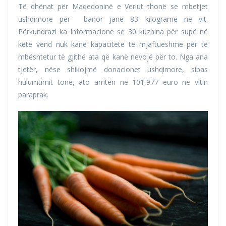
Të dhënat për Maqedoninë e Veriut thonë se mbetjet
ushqimore për banor janë 83 kilogramë në vit.
Përkundrazi ka informacione se 30 kuzhina për supë në
këtë vend nuk kanë kapacitete të mjaftueshme për të
mbështetur të gjithë ata që kanë nevojë për to. Nga ana
tjetër, nëse shikojmë donacionet ushqimore, sipas
hulumtimit tonë, ato arritën në 101,977 euro në vitin
paraprak.