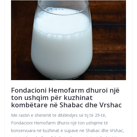
Fondacioni Hemofarm dhuroi një
ton ushqim për kuzhinat
kombëtare në Shabac dhe Vrshac
Me rastin e shënimit të ditëlindjes së tij të 29-të,
Fondacioni Hemofarm dhuroi një ton ushqime të
konservuara në kuzhinat e supave në Shabac dhe Vrshac,