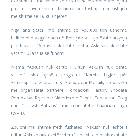
ekzistenca e më shumë se 60 kuzhinave kombëtare, njëra
prej të cilave është e destinuar për foshnjat dhe ushqen
më shumë se 16,800 njerëz.
Nga ana tjetër, më shumë se 400,000 ton ushqime
hidhen dhe asgjësohen në BeH çdo vit. Kjo është arsyeja
pse fushata "Askush nuk është i uritur. Askush nuk është
vetëm" u lansua së fundmi.
Nisma "Askush nuk është i uritur. Askush nuk është
vetëm" është pjesë e programit "Korniza Ligjore për
Filantropi" të zbatuar nga Fondacioni Mozaik, së bashku
me organizatat partnere (Fondacioni Hastor, Shoqata
Pomozi.ba, Rrjeti për Ndërtimin e Paqes, Fondacioni Trag
dhe Catalyst Balkans), me mbështetje financiare nga
USAID.
Zbuloni më shumë rreth fushatës "Askush nuk është i
uritur. Askush nuk është vetëm." dhe si ta mbështesni atë