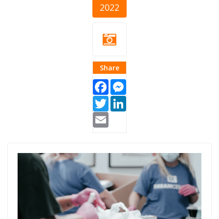
2022
Share
Facebook
Messenger
Twitter
LinkedIn
Email
hrana-12.png