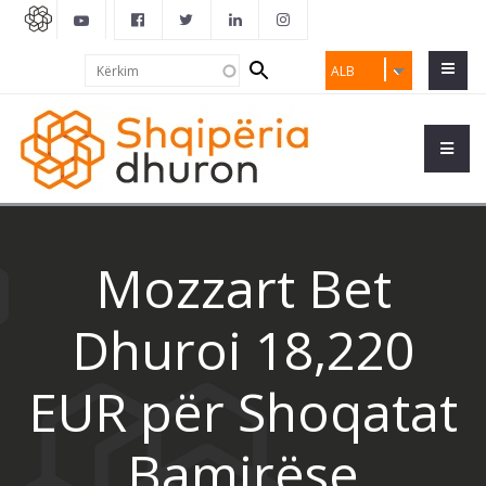
Search
Kërkim
ALB
form
Mozzart Bet
Dhuroi 18,220
EUR për Shoqatat
Bamirëse