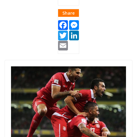
Share
Facebook
Messenger
Twitter
LinkedIn
Email
Serbia goal
world cup
2018.jpeg