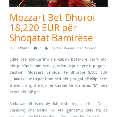
Mozzart Bet Dhuroi
18,220 EUR për
Shoqatat Bamirëse
BY:
Milana
0
Serbia
Kujdesi shëndetësor
Edhe pse konkurrimi në kupën botërore përfundoi
për përfaqësimin serb, pjesëmarrja e tyre u pagua -
Bastioni Mozzart vendosi të dhurojë 8.500 EUR
(1.000.000 RSD) për bamirësi për çdo gol që ekipi serb
shënon. E gjithë kjo në kuadër të fushatës "Miliona
arsye për një gol"
.
Ambasadorët ishin dy futbollistë legjendarë - Dejan
Stankoviç dhe Sasha Iliq. Ata gjithashtu ishin ata që
vendosnin për kë t'i dedikojnë fondet nga kjo fushatë.