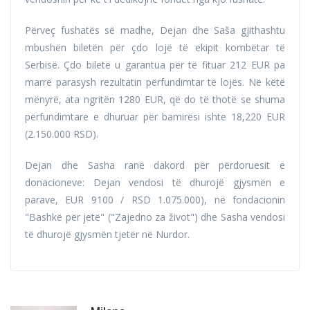
Përveç fushatës së madhe, Dejan dhe Saša gjithashtu
mbushën biletën për çdo lojë të ekipit kombëtar të
Serbisë. Çdo biletë u garantua për të fituar 212 EUR pa
marrë parasysh rezultatin përfundimtar të lojës. Në këtë
mënyrë, ata ngritën 1280 EUR, që do të thotë se shuma
përfundimtare e dhuruar për bamirësi ishte 18,220 EUR
(2.150.000 RSD).
Dejan dhe Sasha ranë dakord për përdoruesit e
donacioneve: Dejan vendosi të dhurojë gjysmën e
parave, EUR 9100 / RSD 1.075.000), në fondacionin
"Bashkë për jetë" ("Zajedno za život") dhe Sasha vendosi
të dhurojë gjysmën tjetër në Nurdor.