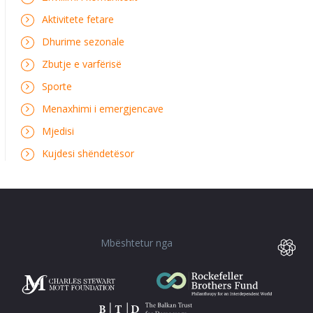
Aktivitete fetare
Dhurime sezonale
Zbutje e varfërisë
Sporte
Menaxhimi i emergjencave
Mjedisi
Kujdesi shëndetësor
Mbështetur nga