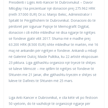
Presidenti i Ligës Anti-Kancer të Dubrovnukut – Davor
Miloglay I ka prezentuar një donacion prej 275.962 HRK
(rreth 37.000 EUR) Dr.sc Marijo Bekic, Administrator I
Spitalit të Përgjithshëm të Dubrovnikut. Donacioni do të
përdoret për siguruar Pajisje të Memografit Digjital,
donacion i cili ështe mbledhur në disa ngjarje të ngritjes
së fondeve gjatë vitit 2017. Shuma më e madhe prej
63.200 HRK (8.500 EUR) ishte mbledhur të martën, më 16
maj në ankandin për ngritjen e fondeve. Ankandi u mbajt
në Galerinë Dulciç Masle Pulitika, ku 22 artistë ekspozuan
23 piktura. Liga gjithashtu organizoi një tryezë të shitjes
së luleve Mimozë – me qëllim të ngritjes së fondeve të
Shtunën me 21 Janar, dhe gjithashtu tryezën e shitjes së
luleve të Dafinës të Shtunën më 25 mars.
Liga Anti-Kancer e Dubrovnikut, e cila këtë vit po festoon
50 vjetorin, do të vazhdojë të organizojë ngjarje për