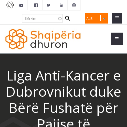
Search
Kërkim
ALB
form
Liga Anti-Kancer e
Dubrovnikut duke
Bërë Fushatë për
Pajise të