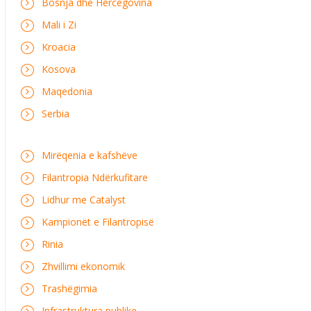
Bosnja dhe Hercegovina
Mali i Zi
Kroacia
Kosova
Maqedonia
Serbia
Mirëqenia e kafshëve
Filantropia Ndërkufitare
Lidhur me Catalyst
Kampionët e Filantropisë
Rinia
Zhvillimi ekonomik
Trashëgimia
Infrastruktura publike