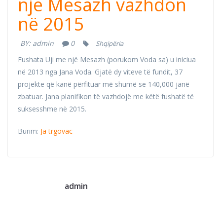
një Mesazh vazhdon
në 2015
BY:
admin
0
Shqipëria
Fushata Uji me një Mesazh (porukom Voda sa) u iniciua
në 2013 nga Jana Voda. Gjatë dy viteve të fundit, 37
projekte që kanë përfituar më shumë se 140,000 janë
zbatuar. Jana planifikon të vazhdojë me këtë fushatë të
suksesshme në 2015.
Burim:
Ja trgovac
admin