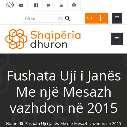
Search
Kërkim
ALB
form
Fushata Uji i Janës
Me një Mesazh
vazhdon në 2015
Home
Fushata Uji i Janës Me një Mesazh vazhdon në 2015