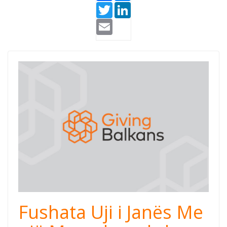
Twitter
LinkedIn
Email
Fushata Uji i Janës Me