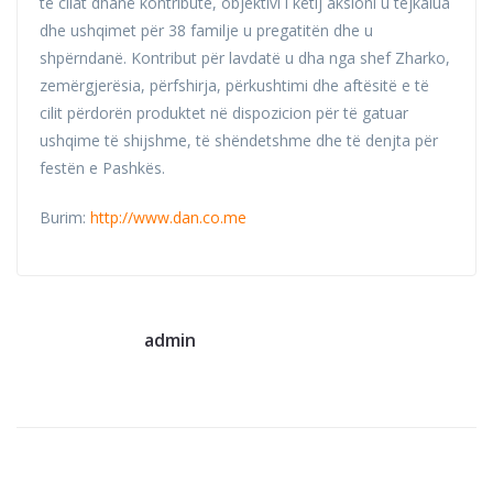
të cilat dhanë kontribute, objektivi i këtij aksioni u tejkalua
dhe ushqimet për 38 familje u pregatitën dhe u
shpërndanë. Kontribut për lavdatë u dha nga shef Zharko,
zemërgjerësia, përfshirja, përkushtimi dhe aftësitë e të
cilit përdorën produktet në dispozicion për të gatuar
ushqime të shijshme, të shëndetshme dhe të denjta për
festën e Pashkës.
Burim:
http://www.dan.co.me
admin