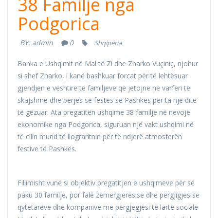
38 Familje nga
Podgorica
BY:
admin
0
Shqipëria
Banka e Ushqimit në Mal të Zi dhe Zharko Vuçiniç, njohur
si shef Zharko, i kanë bashkuar forcat për të lehtësuar
gjendjen e vështirë të familjeve që jetojnë në varfëri të
skajshme dhe bërjes së festës së Pashkës për ta një ditë
të gëzuar. Ata pregatitën ushqime 38 familje në nevojë
ekonomike nga Podgorica, siguruan një vakt ushqimi në
të cilin mund të llograritnin për të ndjerë atmosferën
festive të Pashkës.
Fillimisht vunë si objektiv pregatitjen e ushqimeve për së
paku 30 familje, por falë zemërgjerësisë dhe përgjigjes së
qytetarëve dhe kompanive me përgjegjësi të lartë sociale