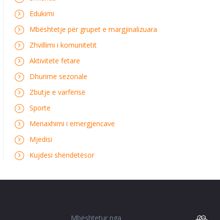
Edukimi
Mbështetje për grupet e margjinalizuara
Zhvillimi i komunitetit
Aktivitete fetare
Dhurime sezonale
Zbutje e varfërisë
Sporte
Menaxhimi i emergjencave
Mjedisi
Kujdesi shëndetësor
Mbështetur nga