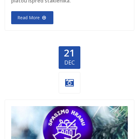
platou ispred staklenika.
Read More
21
DEC
NG-basta-1.jpg