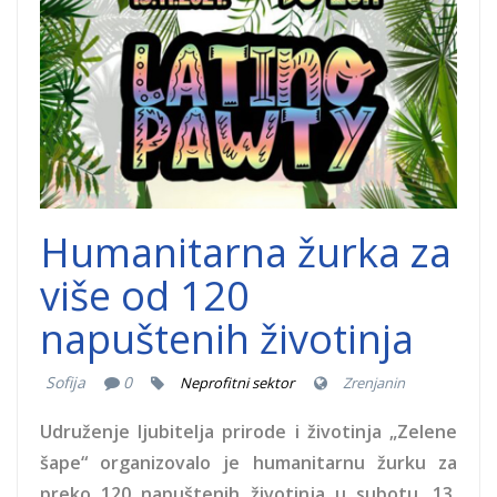
zivotinje.jpg
Humanitarna žurka za
više od 120
napuštenih životinja
Sofija
0
Neprofitni sektor
Zrenjanin
Udruženje ljubitelja prirode i životinja „Zelene
šape“ organizovalo je humanitarnu žurku za
preko 120 napuštenih životinja u subotu, 13.