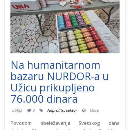
Na humanitarnom
bazaru NURDOR-a u
Užicu prikupljeno
76.000 dinara
Sofija
0
Neprofitni sektor
Užice
Povodom obeležavanja Svetskog dana