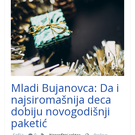
NG-paketic.jpg
Mladi Bujanovca: Da i
najsiromašnija deca
dobiju novogodišnji
paketić
Sofija
0