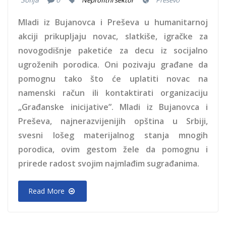
Neprofitni sektor
Preševo
Mladi iz Bujanovca i Preševa u humanitarnoj
akciji prikupljaju novac, slatkiše, igračke za
novogodišnje paketiće za decu iz socijalno
ugroženih porodica. Oni pozivaju građane da
pomognu tako što će uplatiti novac na
namenski račun ili kontaktirati organizaciju
„Građanske inicijative”. Mladi iz Bujanovca i
Preševa, najnerazvijenijih opština u Srbiji,
svesni lošeg materijalnog stanja mnogih
porodica, ovim gestom žele da pomognu i
prirede radost svojim najmlađim sugrađanima.
Read More