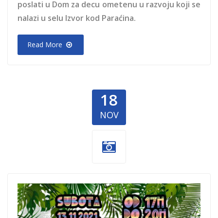
poslati u Dom za decu ometenu u razvoju koji se
nalazi u selu Izvor kod Paraćina.
Read More
18
NOV
Zurka-za-