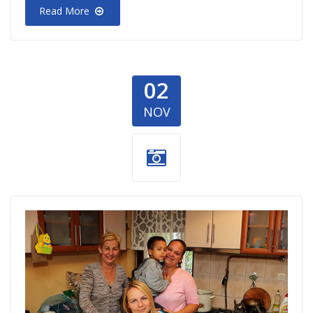
Read More
02
NOV
3-M-obrok-za-
porodicu.jpg