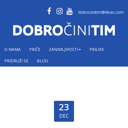
dobrocinitim@divac.com
O NAMA
PRIČE
ZANIMLJIVOSTI
PRILIKE
PRIDRUŽI SE
BLOG
23
DEC