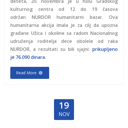
deteta, 20. novembra je u holu Gradskog
kulturnog centra od 12 do 19 časova
održan NURDOR humanitarni bazar. Ova
humanitarna akcija imala je za cilj da upozna
građane Užica i okoline sa radom Nacionalnog
udruženja roditelja dece obolele od raka
NURDOR, a rezultati su bili sjajni:
prikupljeno
je 76.090 dinara
.
Read More
19
NOV