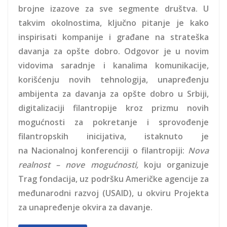
brojne izazove za sve segmente društva. U
takvim okolnostima, ključno pitanje je kako
inspirisati kompanije i građane na strateška
davanja za opšte dobro. Odgovor je u novim
vidovima saradnje i kanalima komunikacije,
korišćenju novih tehnologija, unapređenju
ambijenta za davanja za opšte dobro u Srbiji,
digitalizaciji filantropije kroz prizmu novih
mogućnosti za pokretanje i sprovođenje
filantropskih inicijativa, istaknuto je
na Nacionalnoj konferenciji o filantropiji:
Nova
realnost – nove mogućnosti,
koju organizuje
Trag fondacija, uz podršku Američke agencije za
međunarodni razvoj (USAID), u okviru Projekta
za unapređenje okvira za davanje.