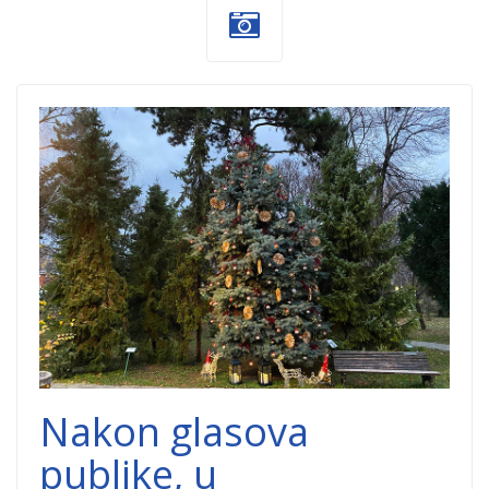
Jelka-1.jpg
Nakon glasova
publike, u