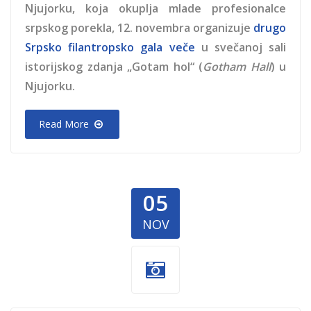
Njujorku, koja okuplja mlade profesionalce
srpskog porekla, 12. novembra organizuje
drugo
Srpsko filantropsko gala veče
u svečanoj sali
istorijskog zdanja „Gotam hol“ (
Gotham Hall
) u
Njujorku.
Read More
05
NOV