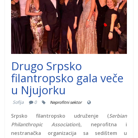
Drugo Srpsko
filantropsko gala veče
u Njujorku
Sofija
0
Neprofitni sektor
Srpsko filantropsko udruženje (
Serbian
Philanthropic Association
), neprofitna i
nestranačka organizacija sa sedištem u