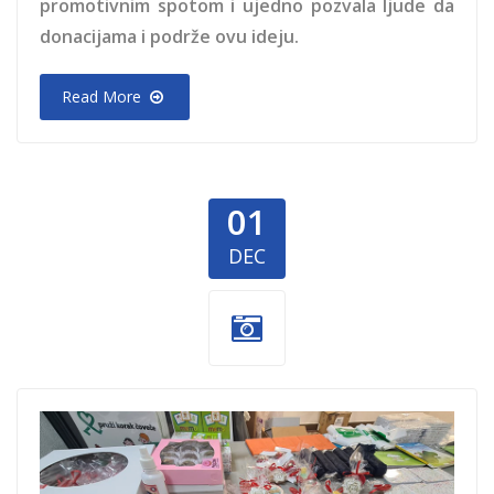
promotivnim spotom i ujedno pozvala ljude da
donacijama i podrže ovu ideju.
Read More
01
DEC
NURDOR-1.jpg