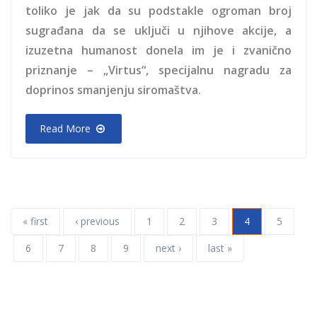
toliko je jak da su podstakle ogroman broj
sugrađana da se uključi u njihove akcije, a
izuzetna humanost donela im je i zvanično
priznanje – „Virtus“, specijalnu nagradu za
doprinos smanjenju siromaštva.
Read More
« first
‹ previous
1
2
3
4
5
6
7
8
9
next ›
last »