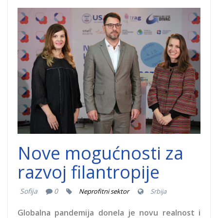
Konferencija-
2.jpg
Nove mogućnosti za
razvoj filantropije
Sofija
0
Neprofitni sektor
Srbija
Globalna pandemija donela je novu realnost i