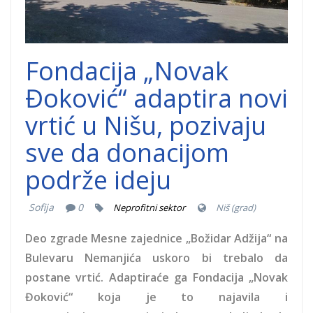
Fondacija „Novak
Đoković“ adaptira novi
vrtić u Nišu, pozivaju
sve da donacijom
podrže ideju
Sofija
0
Neprofitni sektor
Niš (grad)
Deo zgrade Mesne zajednice „Božidar Adžija“ na
Bulevaru Nemanjića uskoro bi trebalo da
postane vrtić. Adaptiraće ga Fondacija „Novak
Đoković“ koja je to najavila i