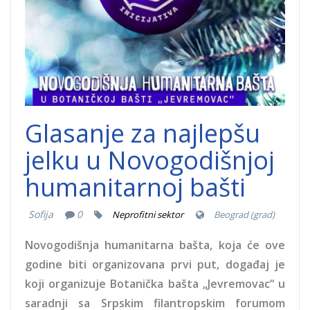
Glasanje za najlepšu
jelku u Novogodišnjoj
humanitarnoj bašti
Sofija
0
Neprofitni sektor
Beograd (grad)
Novogodišnja humanitarna bašta, koja će ove
godine biti organizovana prvi put, događaj je
koji organizuje Botanička bašta „Jevremovac“ u
saradnji sa Srpskim filantropskim forumom