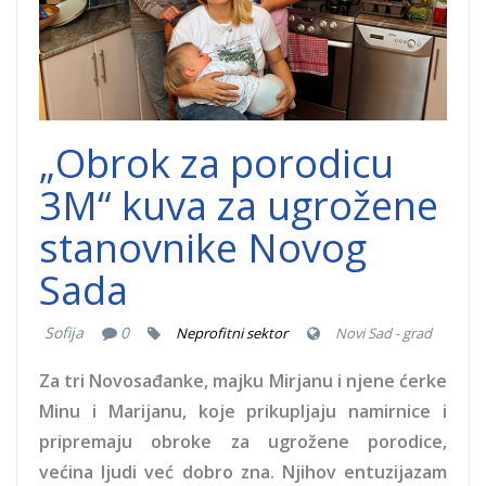
„Obrok za porodicu
3M“ kuva za ugrožene
stanovnike Novog
Sada
Sofija
0
Neprofitni sektor
Novi Sad - grad
Za tri Novosađanke, majku Mirjanu i njene ćerke
Minu i Marijanu, koje prikupljaju namirnice i
pripremaju obroke za ugrožene porodice,
većina ljudi već dobro zna. Njihov entuzijazam