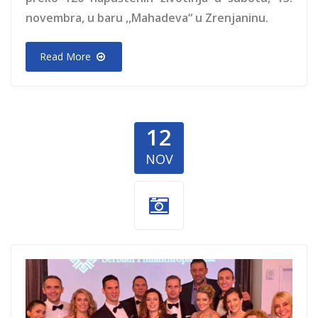
novembra, u
baru ,,Mahadeva“ u Zrenjaninu.
Read More
12
NOV
Gala-vece-
Njujork.jpg