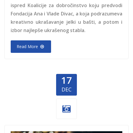
ispred Koalicije za dobročinstvo koju predvodi
Fondacija Ana i Vlade Divac, a koja podrazumeva
kreativno ukrašavanje jelki u bašti, a potom i
izbor najlepše ukrašenog stabla.
Read More
17
DEC