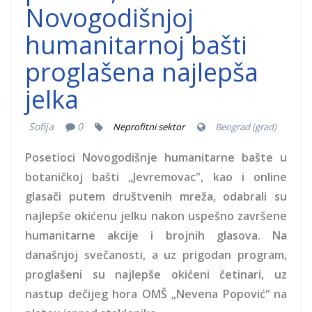
Novogodišnjoj
humanitarnoj bašti
proglašena najlepša
jelka
Sofija
0
Neprofitni sektor
Beograd (grad)
Posetioci Novogodišnje humanitarne bašte u
botaničkoj bašti „Jevremovac", kao i online
glasači putem društvenih mreža, odabrali su
najlepše okićenu jelku nakon uspešno završene
humanitarne akcije i brojnih glasova. Na
današnjoj svečanosti, a uz prigodan program,
proglašeni su najlepše okićeni četinari, uz
nastup dečijeg hora OMŠ „Nevena Popović“ na