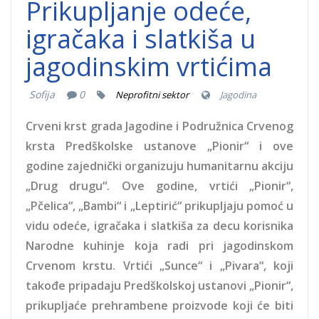
Prikupljanje odeće,
igračaka i slatkiša u
jagodinskim vrtićima
Sofija
0
Neprofitni sektor
Jagodina
Crveni krst grada Jagodine i Podružnica Crvenog
krsta Predškolske ustanove „Pionir“ i ove
godine zajednički organizuju humanitarnu akciju
„Drug drugu“. Ove godine, vrtići „Pionir“,
„Pčelica“, „Bambi“ i „Leptirić“ prikupljaju pomoć u
vidu odeće, igračaka i slatkiša za decu korisnika
Narodne kuhinje koja radi pri jagodinskom
Crvenom krstu. Vrtići „Sunce“ i „Pivara“, koji
takođe pripadaju Predškolskoj ustanovi „Pionir“,
prikupljaće prehrambene proizvode koji će biti