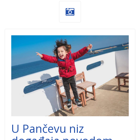
Decja-nedelja-
1.jpg
U Pančevu niz