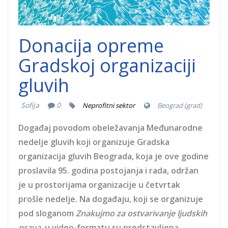
Donacija opreme
Gradskoj organizaciji
gluvih
Sofija
0
Neprofitni sektor
Beograd (grad)
Događaj povodom obeležavanja Međunarodne
nedelje gluvih koji organizuje Gradska
organizacija gluvih Beograda, koja je ove godine
proslavila 95. godina postojanja i rada, održan
je u prostorijama organizacije u četvrtak
prošle nedelje. Na događaju, koji se organizuje
pod sloganom
Znakujmo za ostvarivanje ljudskih
prava
, u video-formatu su predstavljena