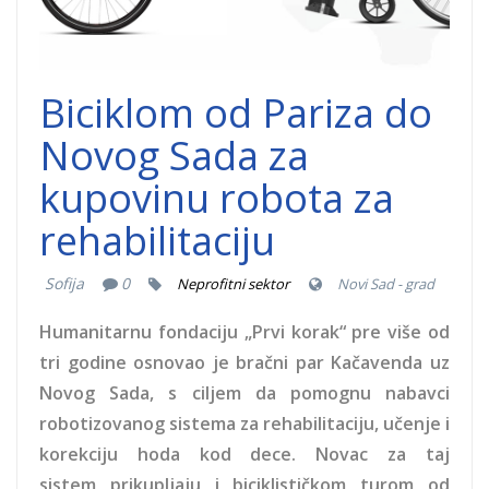
Biciklom od Pariza do
Novog Sada za
kupovinu robota za
rehabilitaciju
Sofija
0
Neprofitni sektor
Novi Sad - grad
Humanitarnu fondaciju „Prvi korak“ pre više od
tri godine osnovao je bračni par Kačavenda uz
Novog Sada, s ciljem da pomognu nabavci
robotizovanog sistema za rehabilitaciju, učenje i
korekciju hoda kod dece. Novac za taj
sistem prikupljaju i biciklističkom turom od