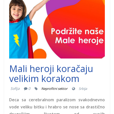
Mali heroji koračaju
velikim korakom
Sofija
0
Neprofitni sektor
Srbija
Deca sa cerebralnom paralizom svakodnevno
vode veliku bitku i hrabro se nose sa drastično