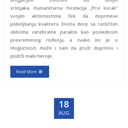
drugačijim životom od svojih
vršnjaka. Humanitarna fondacija „Prvi korak“
svojim aktivnostima želi da doprinese
poboljšanju kvaliteta života dece sa različitim
oblicima cerebralne paralize kao posledicom
prevremenog rođenja, a svako ko je u
mogućnosti može i sam da pruži doprinos i
podrži male heroje.
Read More
18
AUG