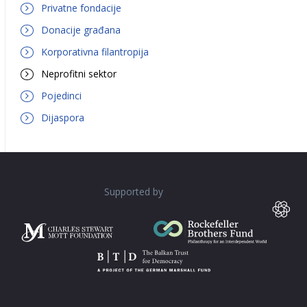
Privatne fondacije
Donacije građana
Korporativna filantropija
Neprofitni sektor
Pojedinci
Dijaspora
Supported by