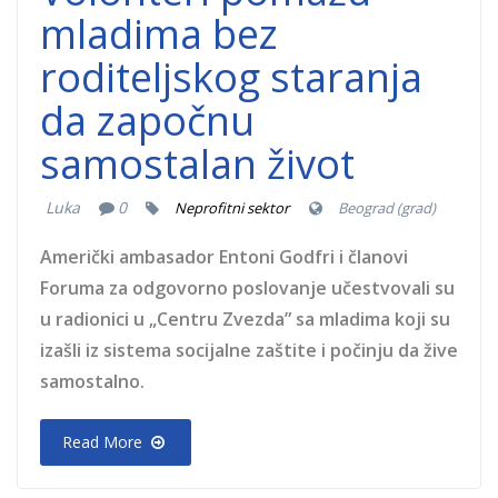
mladima bez
roditeljskog staranja
da započnu
samostalan život
Luka
0
Neprofitni sektor
Beograd (grad)
Američki ambasador Entoni Godfri i članovi
Foruma za odgovorno poslovanje učestvovali su
u radionici u „Centru Zvezda” sa mladima koji su
izašli iz sistema socijalne zaštite i počinju da žive
samostalno.
Read More