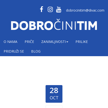
dobrocinitim@divac.com
O NAMA
PRIČE
ZANIMLJIVOSTI
PRILIKE
PRIDRUŽI SE
BLOG
28
OCT