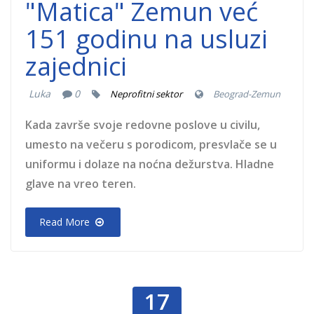
"Matica" Zemun već
151 godinu na usluzi
zajednici
Luka
0
Neprofitni sektor
Beograd-Zemun
Kada završe svoje redovne poslove u civilu,
umesto na večeru s porodicom, presvlače se u
uniformu i dolaze na noćna dežurstva. Hladne
glave na vreo teren.
Read More
17