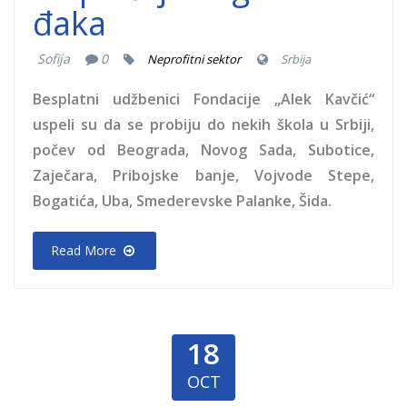
đaka
Sofija
0
Neprofitni sektor
Srbija
Besplatni udžbenici Fondacije „Alek Kavčić“
uspeli su da se probiju do nekih škola u Srbiji,
počev od Beograda, Novog Sada, Subotice,
Zaječara, Pribojske banje, Vojvode Stepe,
Bogatića, Uba, Smederevske Palanke, Šida.
Read More
18
OCT