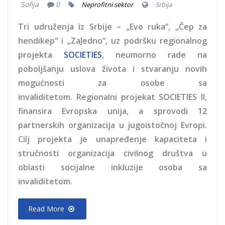
Sofija
0
Neprofitni sektor
Srbija
Tri udruženja iz Srbije – „Evo ruka“, „Čep za
hendikep“ i „ZaJedno“, uz podršku regionalnog
projekta
SOCIETIES
, neumorno rade na
poboljšanju uslova života i stvaranju novih
mogućnosti za osobe sa
invaliditetom. Regionalni projekat SOCIETIES II,
finansira Evropska unija, a sprovodi 12
partnerskih organizacija u jugoistočnoj Evropi.
Cilj projekta je unapređenje kapaciteta i
stručnosti organizacija civilnog društva u
oblasti socijalne inkluzije osoba sa
invaliditetom.
Read More