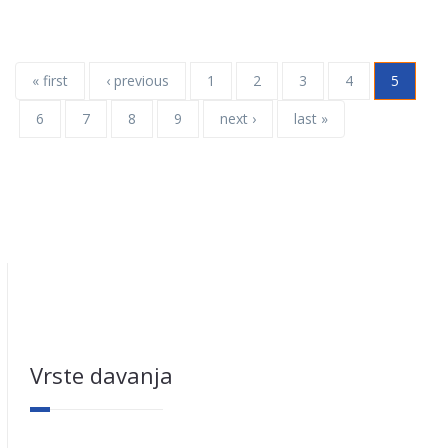
« first
‹ previous
1
2
3
4
5
6
7
8
9
next ›
last »
Vrste davanja