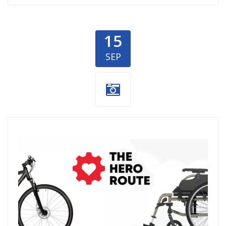
15
SEP
Mali-heroji-1.jpg