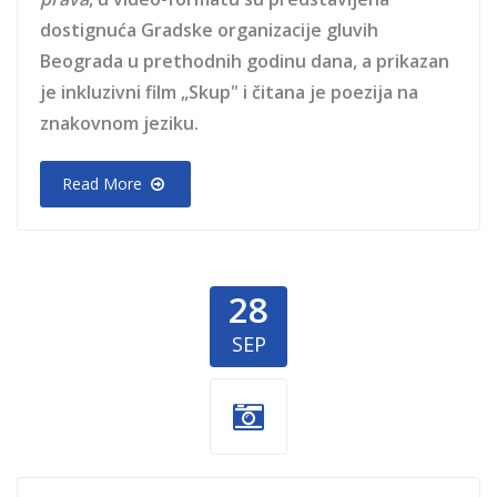
dostignuća Gradske organizacije gluvih
Beograda u prethodnih godinu dana, a prikazan
je inkluzivni film „Skup" i čitana je poezija na
znakovnom jeziku.
Read More
28
SEP