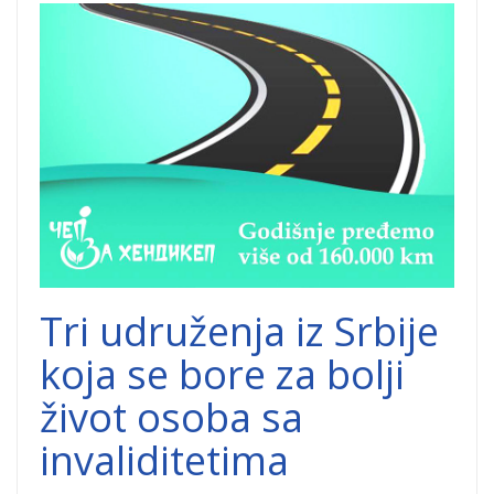
Cep-za-hedikep-
1.jpg
Tri udruženja iz Srbije
koja se bore za bolji
život osoba sa
invaliditetima