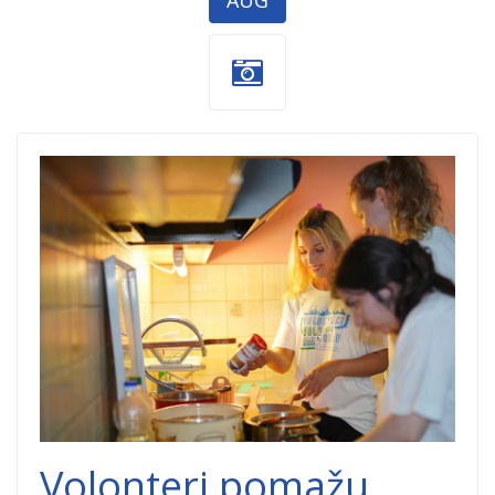
AUG
volonteri nas
beograd.jpg
Volonteri pomažu