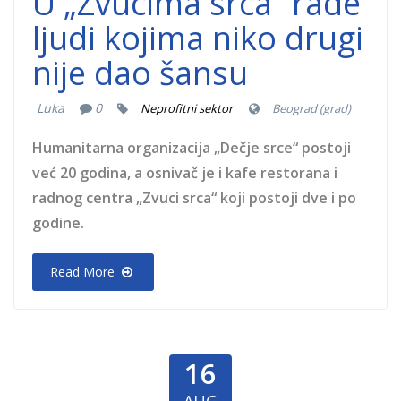
U „Zvucima srca“ rade
ljudi kojima niko drugi
nije dao šansu
Luka
0
Neprofitni sektor
Beograd (grad)
Humanitarna organizacija „Dečje srce“ postoji
već 20 godina, a osnivač je i kafe restorana i
radnog centra „Zvuci srca“ koji postoji dve i po
godine.
Read More
16