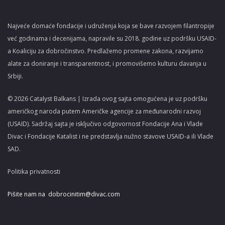
Najveće domaće fondacije i udruženja koja se bave razvojem filantropije
već godinama i decenijama, napravile su 2018. godine uz podršku USAID-
a Koaliciju za dobročinstvo. Predlažemo promene zakona, razvijamo
alate za doniranje i transparentnost, i promovišemo kulturu davanja u
Srbiji.
© 2026 Catalyst Balkans | Izrada ovog sajta omogućena je uz podršku
američkog naroda putem Američke agencije za međunarodni razvoj
(USAID). Sadržaj sajta je isključivo odgovornost Fondacije Ana i Vlade
Divac i Fondacije Katalist i ne predstavlja nužno stavove USAID-a ili Vlade
SAD.
Politika privatnosti
Pišite nam na
dobrocinitim@divac.com