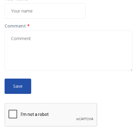
Comment
*
No
More information about text formats
HTML
tags allowed.
Web page addresses and e-mail addresses turn into links
automatically.
Lines and paragraphs break automatically.