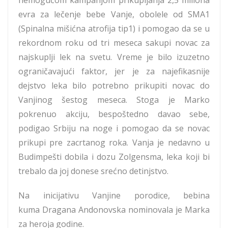
evra za lečenje bebe Vanje, obolele od SMA1
(Spinalna mišićna atrofija tip1) i pomogao da se u
rekordnom roku od tri meseca sakupi novac za
najskuplji lek na svetu. Vreme je bilo izuzetno
ograničavajući faktor, jer je za najefikasnije
dejstvo leka bilo potrebno prikupiti novac do
Vanjinog šestog meseca. Stoga je Marko
pokrenuo akciju, bespoštedno davao sebe,
podigao Srbiju na noge i pomogao da se novac
prikupi pre zacrtanog roka. Vanja je nedavno u
Budimpešti dobila i dozu Zolgensma, leka koji bi
trebalo da joj donese srećno detinjstvo.
Na inicijativu Vanjine porodice, bebina
kuma Dragana Andonovska nominovala je Marka
za heroja godine.