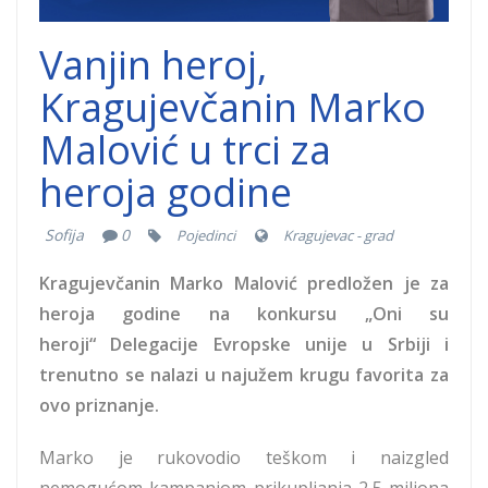
Vanjin heroj,
Kragujevčanin Marko
Malović u trci za
heroja godine
Sofija
0
Pojedinci
Kragujevac - grad
Kragujevčanin Marko Malović predložen je za
heroja godine na konkursu „Oni su
heroji“ Delegacije Evropske unije u Srbiji i
trenutno se nalazi u najužem krugu favorita za
ovo priznanje.
Marko je rukovodio teškom i naizgled
nemogućom kampanjom prikupljanja 2,5 miliona