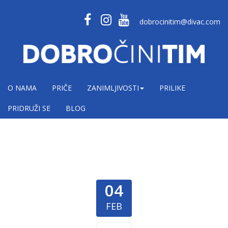
dobrocinitim@divac.com
O NAMA
PRIČE
ZANIMLJIVOSTI
PRILIKE
PRIDRUŽI SE
BLOG
04
FEB