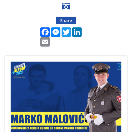
Share
Facebook
Messenger
Twitter
LinkedIn
Email
Heroj-
godine.jpg