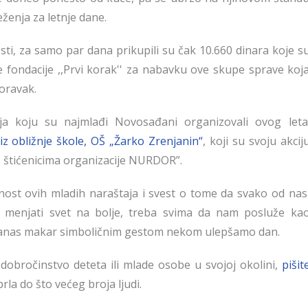
eženja za letnje dane.
sti, za samo par dana prikupili su čak 10.660 dinara koje s
e fondacije ,,Prvi korak'' za nabavku ove skupe sprave koj
oravak.
a koju su najmlađi Novosađani organizovali ovog leta
iz obližnje škole, OŠ „Žarko Zrenjanin“
, koji su svoju akcij
a, štićenicima organizacije NURDOR”.
ost ovih mladih naraštaja i svest o tome da svako od nas
 menjati svet na bolje, treba svima da nam posluže ka
ć danas makar simboličnim gestom nekom ulepšamo dan.
dobročinstvo deteta ili mlade osobe u svojoj okolini,
pišit
rla do što većeg broja ljudi.