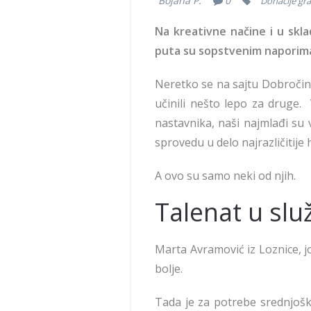
Bojana P.
0
Donacije gr
Na kreativne načine i u skl
puta su sopstvenim naporima 
Neretko se na sajtu Dobročini
učinili nešto lepo za druge. 
nastavnika, naši najmlađi su 
sprovedu u delo najrazličitije 
A ovo su samo neki od njih.
Talenat u služ
Marta Avramović iz Loznice, j
bolje.
Tada je za potrebe srednjoško