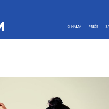
O NAMA
PRIČE
Z
a dece i mladih.jpg