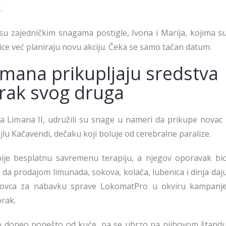
.
su zajedničkim snagama postigle, Ivona i Marija, kojima s
arice već planiraju novu akciju. Čeka se samo tačan datum.
imana prikupljaju sredstva
orak svog druga
sa Limana II, udružili su snage u nameri da prikupe novac 
 Kačavendi, dečaku koji boluje od cerebralne paralize.
ije besplatnu savremenu terapiju, a njegov oporavak bi
li su da prodajom limunada, sokova, kolača, lubenica i dinja daj
 novca za nabavku sprave LokomatPro u okviru kampanj
rak.
 je doneo ponešto od kuće, pa se ubrzo na njihovom štand