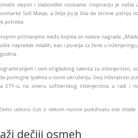
omaže slepim i slabovidim osobama. Inspiraciju je našla 
vinarke Sofi Masje, a želja joj je bila da skrene pažnju n
ve potrebe.
 brojnim priznanjima među kojima se nalaze nagrada „Mlad
liše napredak mladih, kao i povelja za žene u inženjeringu
 godina.
ogramiranjem i sem očiglednog talenta za inženjerstvo, o
ja da pomogne ljudima u svom okruženju. Svoj inženjerski pu
na ETF-u, na smeru softverskog inženjerstva, a radi i n
ćemo uskoro čuti o nekom novom poduhvatu ove mlade 
aži dečiji osmeh