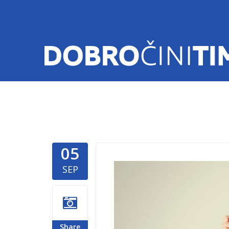
05
Dobra del
SEP
Share