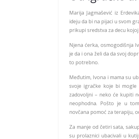
Marija Jagmašević iz Erdevik
ideju da bi na pijaci u svom 
prikupi sredstva za decu kojoj
Njena ćerka, osmogodišnja Iv
je da i ona želi da da svoj do
to potrebno.
Međutim, Ivona i mama su ubr
svoje igračke koje bi mogle 
zadovoljni – neko će kupiti 
neophodna. Pošto je u tom 
novčana pomoć za terapiju, od
Za manje od četiri sata, sakup
su prolaznici ubacivali u ku