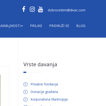
dobrocinitim@divac.com
ANIMLJIVOSTI
PRILIKE
PRIDRUŽI SE
BLOG
Vrste davanja
Privatne fondacije
Donacije građana
Korporativna filantropija