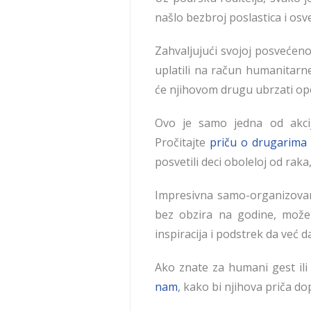
našlo bezbroj poslastica i osv
Zahvaljujući svojoj posvećeno
uplatili na račun humanitarn
će njihovom drugu ubrzati op
Ovo je samo jedna od akcij
Pročitajte
priču o drugarima 
posvetili deci oboleloj od rak
Impresivna samo-organizovan
bez obzira na godine, može
inspiracija i podstrek da ve
Ako znate za humani gest ili 
nam
, kako bi njihova priča dop