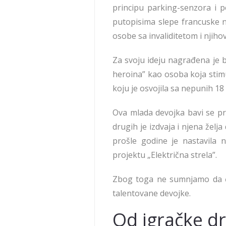
principu parking-senzora i p
putopisima slepe francuske no
osobe sa invaliditetom i njiho
Za svoju ideju nagrađena je
heroina” kao osoba koja stimu
koju je osvojila sa nepunih 18
Ova mlada devojka bavi se pr
drugih je izdvaja i njena žel
prošle godine je nastavila 
projektu „Električna strela”.
Zbog toga ne sumnjamo da 
talentovane devojke.
Od igračke dr