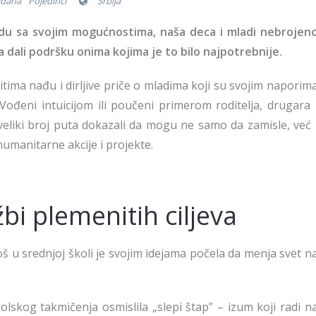
ađana
Pojedinci
Srbija
adu sa svojim mogućnostima, naša deca i mladi nebrojen
dali podršku onima kojima je to bilo najpotrebnije.
tima nađu i dirljive priče o mladima koji su svojim naporim
Vođeni intuicijom ili poučeni primerom roditelja, drugara 
veliki broj puta dokazali da mogu ne samo da zamisle, već 
humanitarne akcije i projekte.
bi plemenitih ciljeva
oš u srednjoj školi je svojim idejama počela da menja svet n
lskog takmičenja osmislila „slepi štap” – izum koji radi n