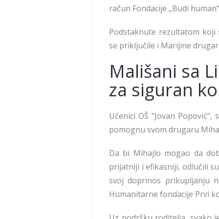
račun Fondacije „Budi human“
Podstaknute rezultatom koji 
se priključile i Marijine drug
Mališani sa L
za siguran k
Učenici OŠ "Jovan Popović", 
pomognu svom drugaru Mihajlu
Da bi Mihajlo mogao da dob
prijatniji i efikasniji, odluči
svoj doprinos prikupljanju
Humanitarne fondacije Prvi ko
Uz podršku roditelja, svako