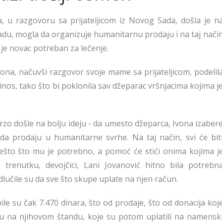
a, u razgovoru sa prijateljicom iz Novog Sada, došla je n
gradu, mogla da organizuje humanitarnu prodaju i na taj nači
 je novac potreban za lečenje.
ona, načuvši razgovor svoje mame sa prijateljicom, podelil
prinos, tako što bi poklonila sav džeparac vršnjacima kojima j
zo došle na bolju ideju - da umesto džeparca, Ivona izaber
da prodaju u humanitarne svrhe. Na taj način, svi će bit
nešto što mu je potrebno, a pomoć će stići onima kojima j
trenutku, devojčici, Lani Jovanović hitno bila potrebn
lučile su da sve što skupe uplate na njen račun.
ile su čak 7.470 dinara, što od prodaje, što od donacija koj
tiju na njihovom štandu, koje su potom uplatili na namensk