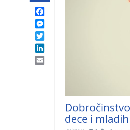
Facebook
Messenger
Twitter
LinkedIn
Email
Dobročinstvo
dece i mladih