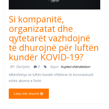
Si kompanitë,
organizatat dhe
qytetarët vazhdojnë
të dhurojnë për luftën
kundër KOVID-19?
BY:
Danijela
0
Rajon
Kujdesi shëndetësor
Mbështetja në luftën kundër efekteve të koronavirusit
është akoma e fortë.
Lexo më shumë