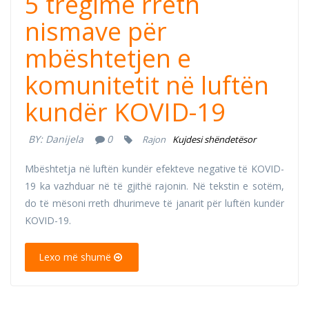
5 tregime rreth
nismave për
mbështetjen e
komunitetit në luftën
kundër KOVID-19
BY:
Danijela
0
Rajon
Kujdesi shëndetësor
Mbështetja në luftën kundër efekteve negative të KOVID-
19 ka vazhduar në të gjithë rajonin. Në tekstin e sotëm,
do të mësoni rreth dhurimeve të janarit për luftën kundër
KOVID-19.
Lexo më shumë