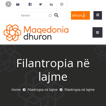
Search
Kërkim
MKD(AL)
form
Filantropia në
lajme
Home
Filantropia në lajme
Filantropia në lajme