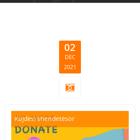
02
DEC
2021
covid-19-
Kujdesi shëndetësor
response-