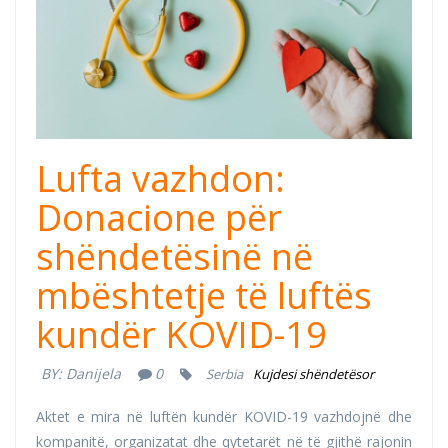
philanthrophy.jpg
Lufta vazhdon:
Donacione për
shëndetësinë në
mbështetje të luftës
kundër KOVID-19
BY:
Danijela
0
Serbia
Kujdesi shëndetësor
Aktet e mira në luftën kundër KOVID-19 vazhdojnë dhe
kompanitë, organizatat dhe qytetarët në të gjithë rajonin