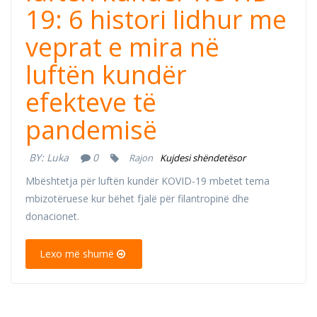
19: 6 histori lidhur me
veprat e mira në
luftën kundër
efekteve të
pandemisë
BY:
Luka
0
Rajon
Kujdesi shëndetësor
Mbështetja për luftën kundër KOVID-19 mbetet tema
mbizotëruese kur bëhet fjalë për filantropinë dhe
donacionet.
Lexo më shumë