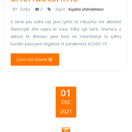
BY:
Sofija
0
Rajon
Kujdesi shëndetësor
E lamë pas edhe një javë tjetër të mbushur me aktivitet
filantropik dhe vepra të mira. Edhe një herë, shumica e
akteve të dhënies janë bërë në mbështetje të luftës
kundër pasojave negative të pandemisë KOVID-19.
Lexo më shumë
01
DEC
2021