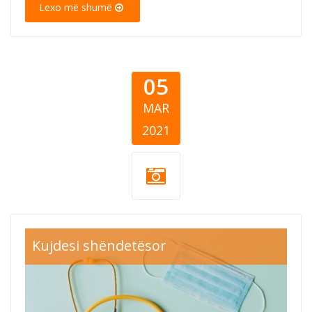
Lexo më shumë
05
MAR
2021
covid-19-
Kujdesi shëndetësor
donations-