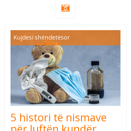
donacije-
Kujdesi shëndetësor
pandemija-
covid-19.jpg
5 histori të nismave
për luftën kundër