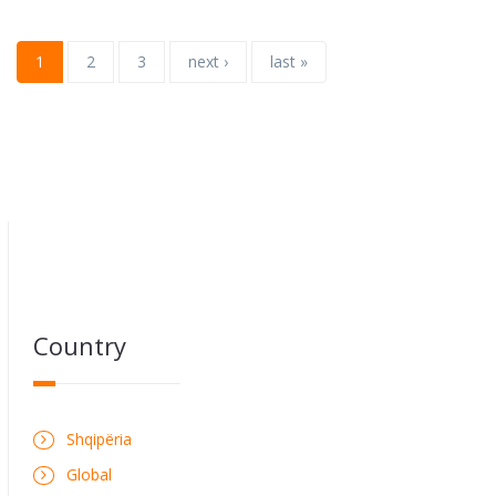
1
2
3
next ›
last »
Country
Shqipëria
Global