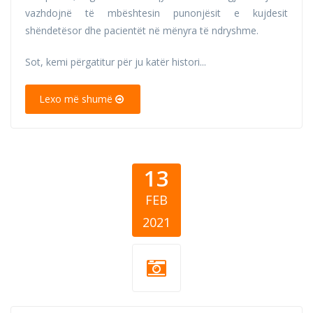
vazhdojnë të mbështesin punonjësit e kujdesit
shëndetësor dhe pacientët në mënyra të ndryshme.
Sot, kemi përgatitur për ju katër histori...
Lexo më shumë
13
FEB
2021