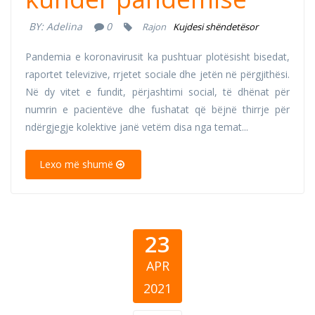
BY:
Adelina
0
Rajon
Kujdesi shëndetësor
Pandemia e koronavirusit ka pushtuar plotësisht bisedat,
raportet televizive, rrjetet sociale dhe jetën në përgjithësi.
Në dy vitet e fundit, përjashtimi social, të dhënat për
numrin e pacientëve dhe fushatat që bëjnë thirrje për
ndërgjegje kolektive janë vetëm disa nga temat...
Lexo më shumë
23
APR
2021