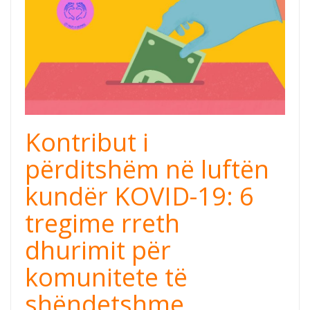
donations.jpg
Kontribut i
përditshëm në luftën
kundër KOVID-19: 6
tregime rreth
dhurimit për
komunitete të
shëndetshme