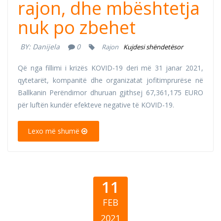
rajon, dhe mbështetja
nuk po zbehet
BY:
Danijela
0
Rajon
Kujdesi shëndetësor
Që nga fillimi i krizës KOVID-19 deri më 31 janar 2021,
qytetarët, kompanitë dhe organizatat jofitimprurëse në
Ballkanin Perëndimor dhuruan gjithsej 67,361,175 EURO
për luftën kundër efekteve negative të KOVID-19.
Lexo më shumë
11
FEB
2021