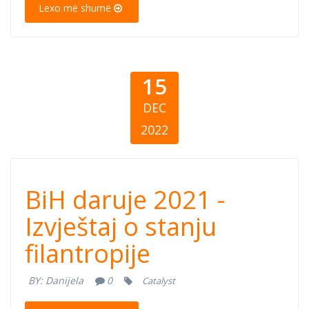
Lexo më shumë
15
DEC
2022
BiH daruje 2021
BiH daruje 2021 -
- Izvještaj o
Izvještaj o stanju
filantropije
stanju
BY:
Danijela
0
Catalyst
filantropije