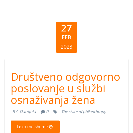
27
FEB
2023
Društveno
Društveno odgovorno
odgovorno
poslovanje u službi
osnaživanja žena
poslovanje u
BY:
Danijela
0
The state of philanthropy
službi
Lexo më shumë