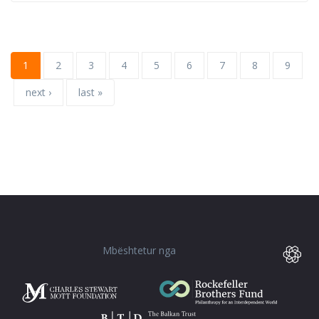
1
2
3
4
5
6
7
8
9
next ›
last »
Mbështetur nga