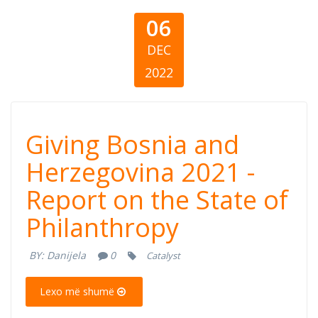
06
DEC
2022
Giving Bosnia
Giving Bosnia and
and
Herzegovina 2021 -
Report on the State of
Herzegovina
Philanthropy
2021 - Report on
BY:
Danijela
0
Catalyst
the State of
Lexo më shumë