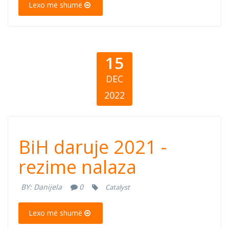
Lexo më shumë
15
DEC
2022
BiH daruje 2021
BiH daruje 2021 -
- rezime nalaza
rezime nalaza
BY:
Danijela
0
Catalyst
Lexo më shumë