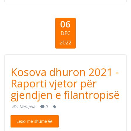
06
DEC
2022
Kosova dhuron
Kosova dhuron 2021 -
2021 - Raporti
Raporti vjetor për
gjendjen e filantropisë
vjetor për
BY:
Danijela
0
gjendjen e
Lexo më shumë
filantropisë