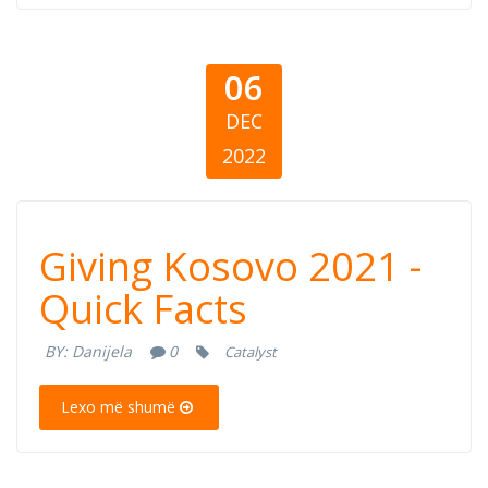
06
DEC
2022
Giving Kosovo
Giving Kosovo 2021 -
2021 -Quick
Quick Facts
Facts
BY:
Danijela
0
Catalyst
Lexo më shumë