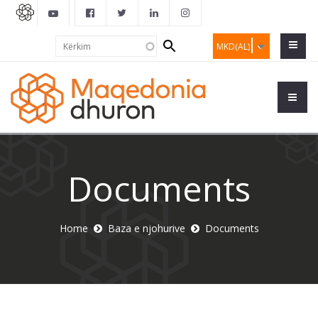
Search
Kërkim
MKD(AL)
form
Documents
Home
Baza e njohurive
Documents