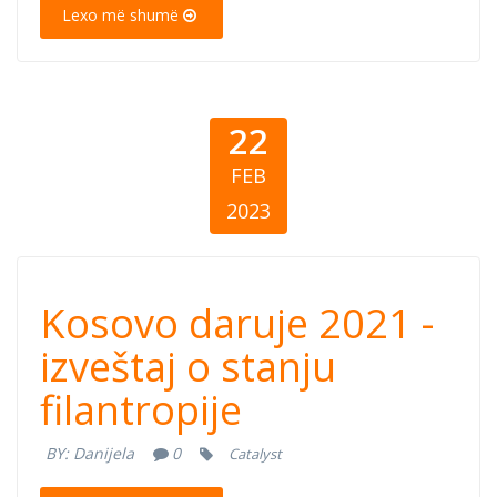
Lexo më shumë
Philanthropy
22
FEB
2023
Kosovo daruje
Kosovo daruje 2021 -
2021 - Izveštaj o
izveštaj o stanju
filantropije
stanju
BY:
Danijela
0
Catalyst
filantropije