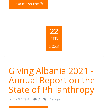
filantropisë
Lexo më shumë
22
FEB
2023
Giving Albania
Giving Albania 2021 -
2021 - Annual
Annual Report on the
State of Philanthropy
Report on the
BY:
Danijela
0
Catalyst
State of