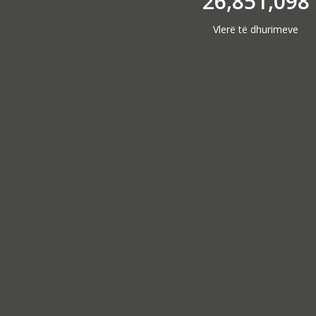
26,851,098
Vlerë të dhurimeve