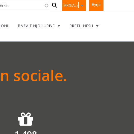
Search
rkim
Hyrje
MKD(AL)
form
IONI
BAZA E NJOHURIVE
RRETH NESH
n sociale.