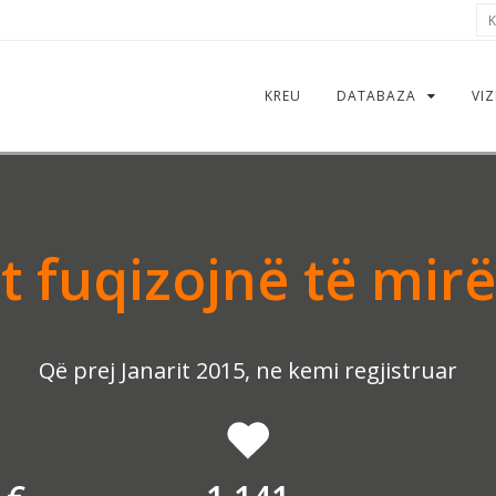
Kë
KREU
DATABAZA
VIZ
 fuqizojnë të mirë
Që prej Janarit 2015, ne kemi regjistruar