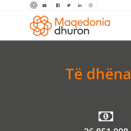
Të dhënat