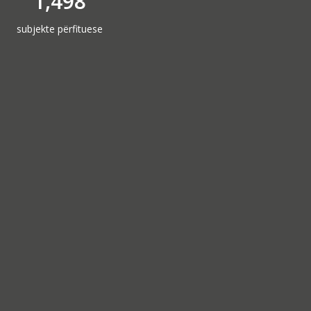
1,498
subjekte përfituese