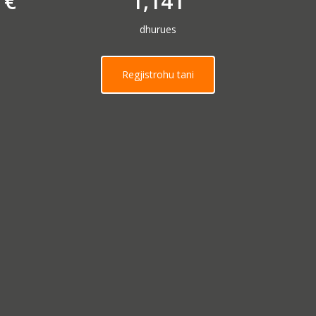
€
1,141
dhurues
Regjistrohu tani