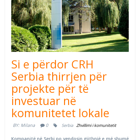
Si e përdor CRH
Serbia thirrjen për
projekte për të
investuar në
komunitetet lokale
BY:
Milana
0
Serbia
Zhvillimi i komunitetit
Kompanitë në Serbi po vendosin gjithnjë e më shumë