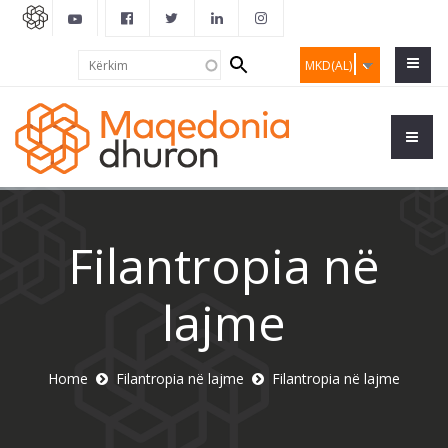
Search
Kërkim
MKD(AL)
form
Filantropia në
lajme
Home
Filantropia në lajme
Filantropia në lajme