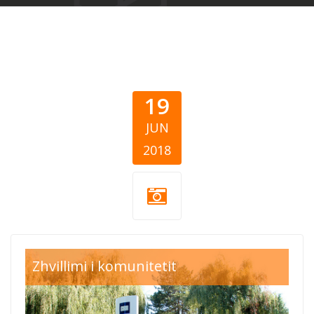
19
JUN
2018
crh-paracin.jpg
Zhvillimi i komunitetit