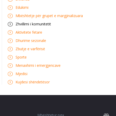
Edukimi
Mbështetje për grupet e margjinalizuara
Zhvillimi i komunitetit
Aktivitete fetare
Dhurime sezonale
Zbutje e varfërisë
Sporte
Menaxhimi i emergjencave
Mjedisi
Kujdesi shëndetësor
Mbështetur nga