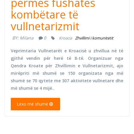
përmes fushatës
kombëtare të
vullnetarizmit
BY:
Milana
0
Kroacia
Zhvillimi i komunitetit
Veprimtaria Vullnetarët e Kroacisë u zhvillua në të
gjithë vendin për herë të 8-të. Organizuar nga
Qendra Kroate për Zhvillimin e Vullnetarizmit, ajo
mirëpriti më shumë se 150 organizata nga më
shumë se 70 qytete me 307 aktivitete vullnetare dhe
më shumë se 4 mijë
...
Lexo më shumë