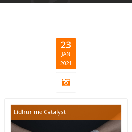
23
JAN
2021
korona-virus-
Lidhur me Catalyst
neprofitne-