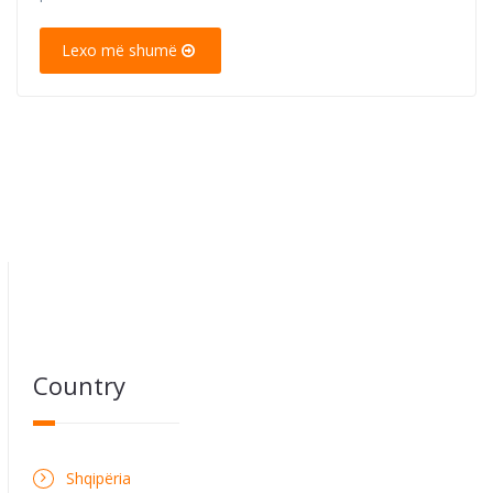
Lexo më shumë
Country
Shqipëria