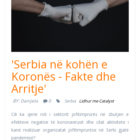
organizacije.jpg
'Serbia në kohën e
Koronës - Fakte dhe
Arritje'
BY:
Danijela
0
Serbia
Lidhur me Catalyst
Cili ka qenë roli i sektorit jofitimprurës në zbutjen e
efekteve negative të koronavirusit dhe cilat aktivitete i
kanë realizuar organizatat jofitimprurëse në Serbi gjatë
pandemisë?