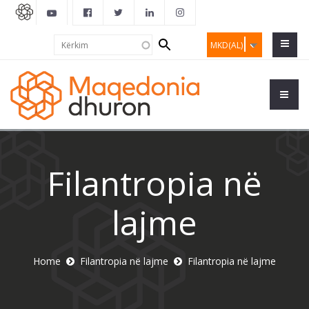
Search
Kërkim
MKD(AL)
form
Filantropia në
lajme
Home
Filantropia në lajme
Filantropia në lajme