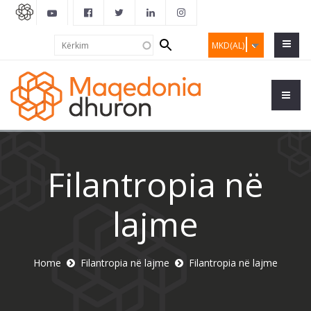
Search
Kërkim
MKD(AL)
form
Filantropia në
lajme
Home
Filantropia në lajme
Filantropia në lajme