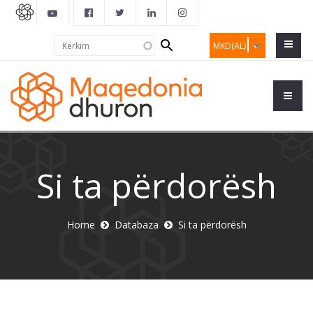
Search
Kërkim
MKD(AL)
form
Si ta përdorësh
Home
Databaza
Si ta përdorësh