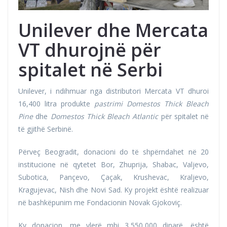
Unilever dhe Mercata
VT dhurojnë për
spitalet në Serbi
Unilever, i ndihmuar nga distributori Mercata VT dhuroi
16,400 litra produkte
pastrimi Domestos Thick Bleach
Pine
dhe
Domestos Thick Bleach Atlantic
për spitalet në
të gjithë Serbinë.
Përveç Beogradit, donacioni do të shpërndahet në 20
institucione në qytetet Bor, Zhuprija, Shabac, Valjevo,
Subotica, Pançevo, Çaçak, Krushevac, Kraljevo,
Kragujevac, Nish dhe Novi Sad. Ky projekt është realizuar
në bashkëpunim me Fondacionin Novak Gjokoviç.
Ky donacion, me vlerë mbi 3,550,000 dinarë, është