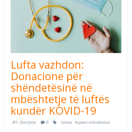
philanthrophy.jpg
Lufta vazhdon:
Donacione për
shëndetësinë në
mbështetje të luftës
kundër KOVID-19
BY:
Danijela
0
Serbia
Kujdesi shëndetësor