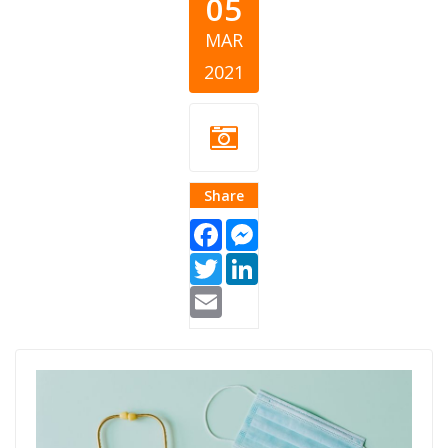
05
MAR
2021
Share
Facebook
Messenger
Twitter
LinkedIn
Email
covid-19-
donations-