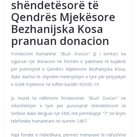
shëndetësorë të
Qendrës Mjekësore
Bezhanijska Kosa
pranuan donacion
Fondacioni humanitar
"Budi Srećan"
(Ji i lumtur) ka
siguruar një donacion në formën e paketave të kujdesit
për punonjësit e Qendrës Mjekësore Bezhanijska Kosa,
duke dashur të shprehin mirënjohjen e tyre për përpjekjet
e stafit mjekësor në luftën kundër KOVID-19.
Ju mund ta ndihmoni fondacionin
"Budi Srećan"
në
mbështetjen e tyre për punonjësit shëndetësorë të
Serbisë duke dërguar një SMS me përmbajtje "7" në linjën
telefonike humanitare në numrin 2407.
Nga fondet e mbledhura, përmes mënyrave të ndryshme