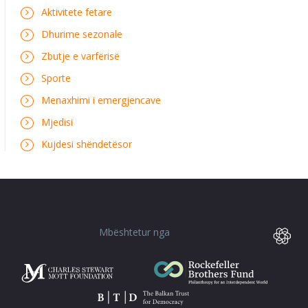
Aktivitete fetare
Dhurime sezonale
Zbutje e varfërisë
Sporte
Menaxhimi i emergjencave
Mjedisi
Kujdesi shëndetësor
Mbështetur nga