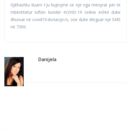
Gjithashtu duam t'ju kujtojmë se një nga mënyrat për të
mbështetur luftën kundër KOVID-19 online është duke
dhuruar në covid19.donacije.rs, ose duke dërguar një SMS
në 7300.
Danijela