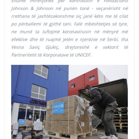
shumë mirënjohës për kontributin e Fondacionit
Johnson & Johnson në punën tonë - veçanërisht në
rrethana të jashtëzakonshme siç janë
këto
me të cilat
po përballemi të gjithë tani. Falë mbështetjes së tyre,
ne mund ta luftojmë koronavirusin në mënyrë më
efektive dhe të ruajmë jetën e njerëzve në Serbi, tha
Vesna Saviç Gjukiç, drejtoreshë e sektorit të
Partneritetit të Korporatave të UNICEF.