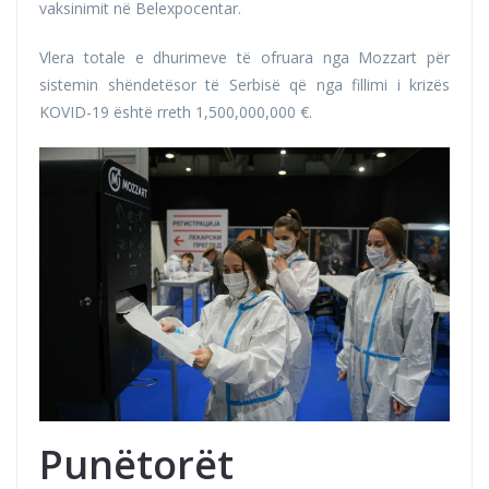
vaksinimit në Belexpocentar.
Vlera totale e dhurimeve të ofruara nga Mozzart për
sistemin shëndetësor të Serbisë që nga fillimi i krizës
KOVID-19 është rreth 1,500,000,000 €.
Punëtorët