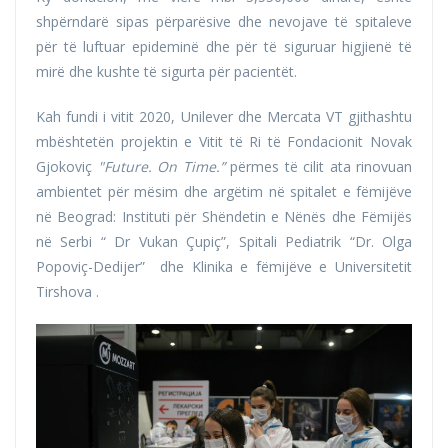
shpërndarë sipas përparësive dhe nevojave të spitaleve
për të luftuar epideminë dhe për të siguruar higjienë të
mirë dhe kushte të sigurta për pacientët.
Kah fundi i vitit 2020, Unilever dhe Mercata VT gjithashtu
mbështetën projektin e Vitit të Ri të Fondacionit Novak
Gjokoviç
"Future. On Time.”
përmes të cilit ata rinovuan
ambientet për mësim dhe argëtim në spitalet e fëmijëve
në Beograd: Instituti për Shëndetin e Nënës dhe Fëmijës
në Serbi “ Dr Vukan Çupiç”, Spitali Pediatrik “Dr. Olga
Popoviç-Dedijer” dhe Klinika e fëmijëve e Universitetit
Tirshova .