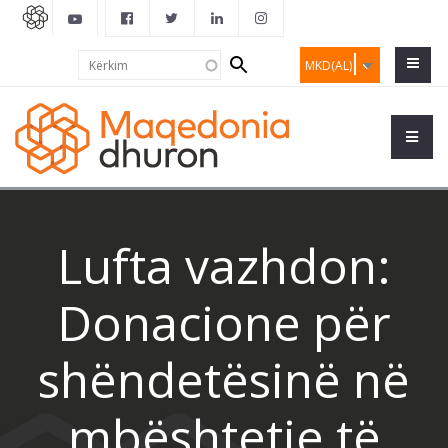
Search
Kërkim
MKD(AL)
form
Lufta vazhdon:
Donacione për
shëndetësinë në
mbështetje të