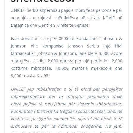
UNICEF Serbia shpërndau pajisje mbrojtëse personale për
punonjësit e kujdesit shëndetësor në spitalin KOVID në
Batajnica dhe Qendrën Klinike të Serbisë.
Falë donacionit prej 70,000$ të Fondacionit Johnson &
Johnson dhe kompanisë Janssen Serbia (një filial
farmaceutik i Johnson & Johnson), janë blerë 3,000 vizore
mbrojtëse, si dhe 2,000 doreza për një përdorim, 2,000
kostume mbrojtëse, 10,000 mantele mjekësore dhe
8,000 maska KN 95.
UNICEF
jep
mbështetjen e tij të plotë për përpjekjet
mbarëkombëtare për të mbrojtur popullatën duke
blerë pajisje të nevojshme për sistemin
shëndetësor.
Komuniteti i biznesit ka treguar solidaritet real, dhe, në
kushtet e pasigurisë ekonomike, siguroi një pjesë të të
ardhurave të për të ndihmuar shoqërinë. Ne jemi