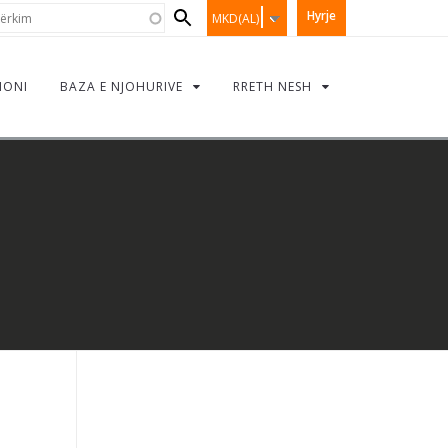
Search
rkim
Hyrje
MKD(AL)
form
IONI
BAZA E NJOHURIVE
RRETH NESH