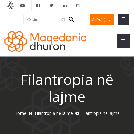
Search
Kërkim
MKD(AL)
form
Filantropia në
lajme
Home
Filantropia në lajme
Filantropia në lajme