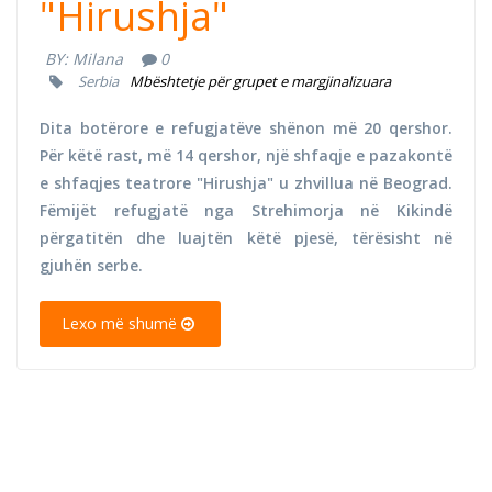
"Hirushja"
BY:
Milana
0
Serbia
Mbështetje për grupet e margjinalizuara
Dita botërore e refugjatëve shënon më 20 qershor.
Për këtë rast, më 14 qershor, një shfaqje e pazakontë
e shfaqjes teatrore "Hirushja" u zhvillua në Beograd.
Fëmijët refugjatë nga Strehimorja në Kikindë
përgatitën dhe luajtën këtë pjesë, tërësisht në
gjuhën serbe.
Lexo më shumë