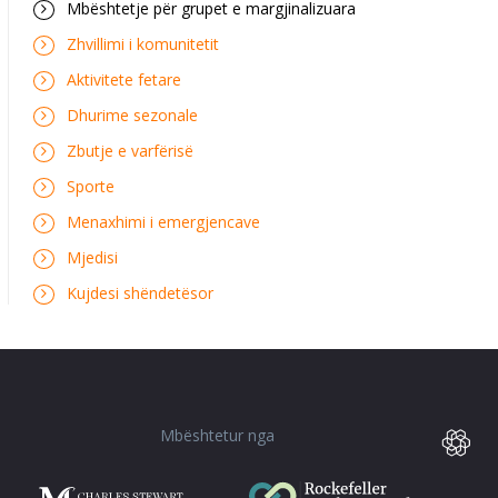
Mbështetje për grupet e margjinalizuara
Zhvillimi i komunitetit
Aktivitete fetare
Dhurime sezonale
Zbutje e varfërisë
Sporte
Menaxhimi i emergjencave
Mjedisi
Kujdesi shëndetësor
Mbështetur nga