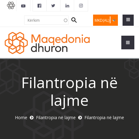
Search
Kërkim
MKD(AL)
form
Filantropia në
lajme
Home
Filantropia në lajme
Filantropia në lajme