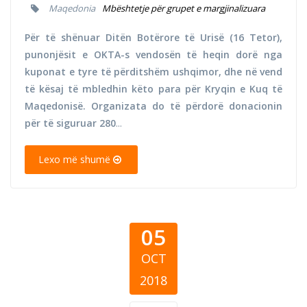
Maqedonia
Mbështetje për grupet e margjinalizuara
Për të shënuar Ditën Botërore të Urisë (16 Tetor),
punonjësit e OKTA-s vendosën të heqin dorë nga
kuponat e tyre të përditshëm ushqimor, dhe në vend
të kësaj të mbledhin këto para për Kryqin e Kuq të
Maqedonisë. Organizata do të përdorë donacionin
për të siguruar 280
...
Lexo më shumë
05
OCT
2018