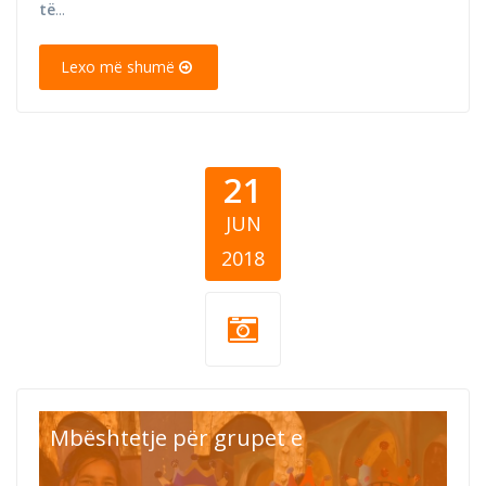
të
...
Lexo më shumë
21
JUN
2018
SOS Children's
Mbështetje për grupet e