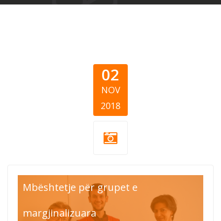
02
NOV
2018
okta red
Mbështetje për grupet e
cross.jpg
margjinalizuara