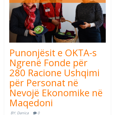
Punonjësit e OKTA-s
Ngrenë Fonde për
280 Racione Ushqimi
për Personat në
Nevojë Ekonomike në
Maqedoni
BY:
Danica
0