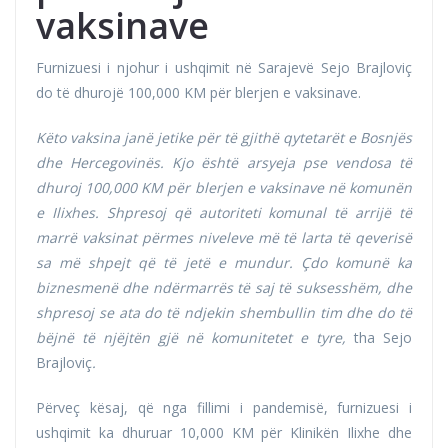
vaksinave
Furnizuesi i njohur i ushqimit në Sarajevë Sejo Brajloviç
do të dhurojë 100,000 KM për blerjen e vaksinave.
Këto vaksina janë jetike për të gjithë qytetarët e Bosnjës
dhe Hercegovinës. Kjo është arsyeja pse vendosa të
dhuroj 100,000 KM për blerjen e vaksinave në komunën
e Ilixhes. Shpresoj që autoriteti komunal të arrijë të
marrë vaksinat përmes niveleve më të larta të qeverisë
sa më shpejt që të jetë e mundur. Çdo komunë ka
biznesmenë dhe ndërmarrës të saj të suksesshëm, dhe
shpresoj se ata do të ndjekin shembullin tim dhe do të
bëjnë të njëjtën gjë në komunitetet e tyre,
tha Sejo
Brajloviç
.
Përveç kësaj, që nga fillimi i pandemisë, furnizuesi i
ushqimit ka dhuruar 10,000 KM për Klinikën Ilixhe dhe