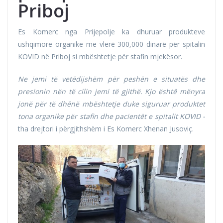
Priboj
Es Komerc nga Prijepolje ka dhuruar produkteve
ushqimore organike me vlerë 300,000 dinarë për spitalin
KOVID në Priboj si mbështetje për stafin mjekësor.
Ne jemi të vetëdijshëm për peshën e situatës dhe
presionin nën të cilin jemi të gjithë. Kjo është mënyra
jonë për të dhënë mbështetje duke siguruar produktet
tona organike për stafin dhe pacientët e spitalit KOVID -
tha drejtori i përgjithshëm i Es Komerc Xhenan Jusoviç.