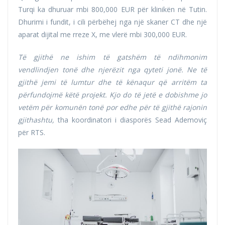
Turqi ka dhuruar mbi 800,000 EUR për klinikën në Tutin.
Dhurimi i fundit, i cili përbëhej nga një skaner CT dhe një
aparat dijital me rreze X, me vlerë mbi 300,000 EUR.
Të gjithë ne ishim të gatshëm të ndihmonim
vendlindjen tonë dhe njerëzit nga qyteti jonë. Ne të
gjithë jemi të lumtur dhe të kënaqur që arritëm ta
përfundojmë këtë projekt. Kjo do të jetë e dobishme jo
vetëm për komunën tonë por edhe për të gjithë rajonin
gjithashtu,
tha koordinatori i diasporës Sead Ademoviç
për RTS.