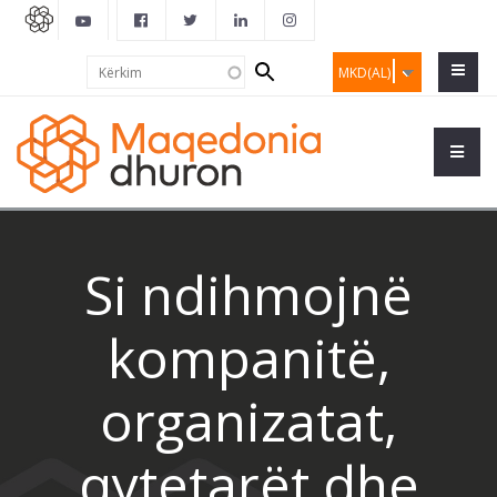
Search
Kërkim
MKD(AL)
form
Si ndihmojnë
kompanitë,
organizatat,
qytetarët dhe