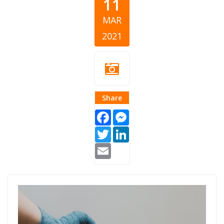
11
MAR
2021
Share
Facebook
Messenger
Twitter
LinkedIn
Email
donacije-covid-
19.jpg