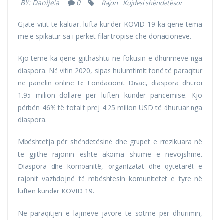
BY:
Danijela
0
Rajon
Kujdesi shëndetësor
Gjatë vitit të kaluar, lufta kundër KOVID-19 ka qenë tema
më e spikatur sa i përket filantropisë dhe donacioneve.
Kjo temë ka qenë gjithashtu në fokusin e dhurimeve nga
diaspora. Në vitin 2020, sipas hulumtimit tonë të paraqitur
në panelin online të Fondacionit Divac, diaspora dhuroi
1.95 milion dollarë për luftën kundër pandemisë. Kjo
përbën 46% të totalit prej 4.25 milion USD të dhuruar nga
diaspora.
Mbështetja për shëndetësinë dhe grupet e rrezikuara në
të gjithë rajonin është akoma shumë e nevojshme.
Diaspora dhe kompanitë, organizatat dhe qytetarët e
rajonit vazhdojnë të mbështesin komunitetet e tyre në
luftën kundër KOVID-19.
Në paraqitjen e lajmeve javore të sotme për dhurimin,