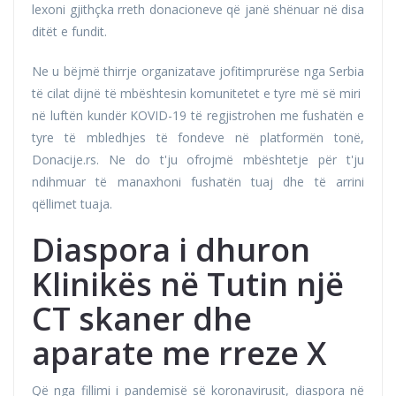
lexoni gjithçka rreth donacioneve që janë shënuar në disa
ditët e fundit.
Ne u bëjmë thirrje organizatave jofitimprurëse nga Serbia
të cilat dijnë të mbështesin komunitetet e tyre më së miri
në luftën kundër KOVID-19 të regjistrohen me fushatën e
tyre të mbledhjes të fondeve në platformën tonë,
Donacije.rs. Ne do t'ju ofrojmë mbështetje për t'ju
ndihmuar të manaxhoni fushatën tuaj dhe të arrini
qëllimet tuaja.
Diaspora i dhuron
Klinikës në Tutin një
CT skaner dhe
aparate me rreze X
Që nga fillimi i pandemisë së koronavirusit, diaspora në