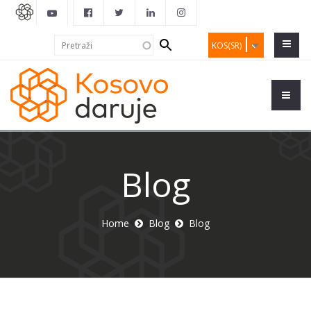
Search
Pretraži
KOS(SR)
form
Blog
Home
Blog
Blog