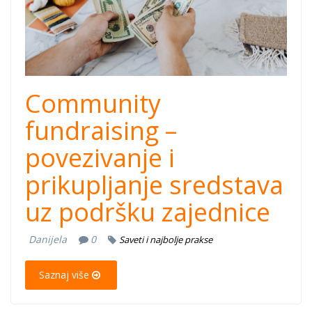
Community
fundraising –
povezivanje i
prikupljanje sredstava
uz podršku zajednice
Danijela
0
Saveti i najbolje prakse
Saznaj više