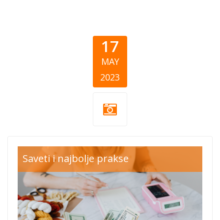
17
MAY
2023
cea-fr-models-
Saveti i najbolje prakse
cover.png