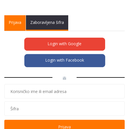
Primary tabs
Prijava
(active
Zaboravljena šifra
tab)
Login with Google
Login with Facebook
ili