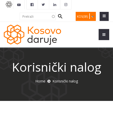
Search
Pretraži
KOS(SR)
form
Korisnički nalog
Home
Korisnički nalog