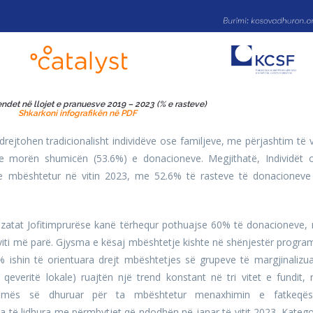
rendet në llojet e pranuesve 2019 – 2023 (% e rasteve)
Shkarkoni infografikën në PDF
ejtohen tradicionalisht individëve ose familjeve, me përjashtim të vi
se morën shumicën (53.6%) e donacioneve. Megjithatë, Individët 
 e mbështetur në vitin 2023, me 52.6% të rasteve të donacioneve
nizatat Jofitimprurëse kanë tërhequr pothuajse 60% të donacioneve, 
viti më parë. Gjysma e kësaj mbështetje kishte në shënjestër progra
% ishin të orientuara drejt mbështetjes së grupeve të margjinalizua
ë qeveritë lokale) ruajtën një trend konstant në tri vitet e fundit,
umës së dhuruar për ta mbështetur menaxhimin e fatkeqës
 të lidhura me përmbytjet që ndodhën në janar të vitit 2023. Katego