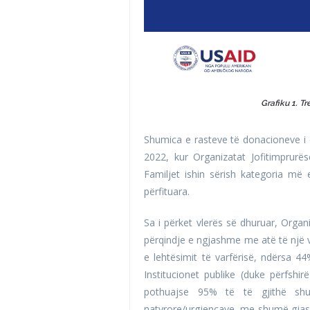
Grafiku 1. T
Shumica e rasteve të donacioneve i dr
2022, kur Organizatat Jofitimprurë
Familjet ishin sërish kategoria më
përfituara.
Sa i përket vlerës së dhuruar, Orga
përqindje e ngjashme me atë të një 
e lehtësimit të varfërisë, ndërsa 44
Institucionet publike (duke përfshir
pothuajse 95% të të gjithë sh
natyrore/urgjencave, me shumë gjasa