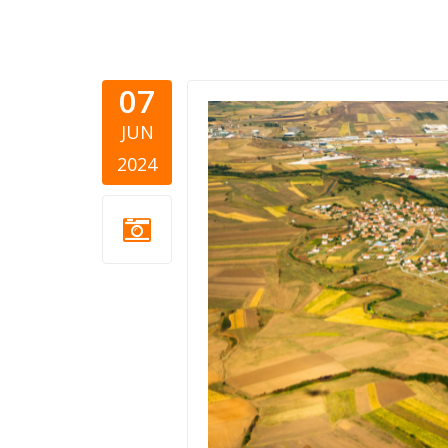
07
Blog Thum
JUN
3.png
2024