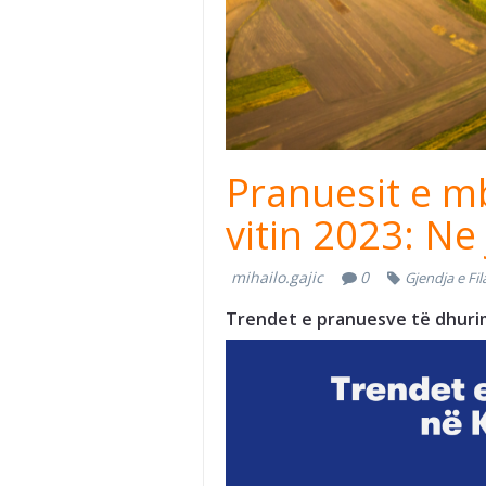
Pranuesit e m
vitin 2023: Ne
mihailo.gajic
0
Gjendja e Fi
Trendet e pranuesve të dhuri