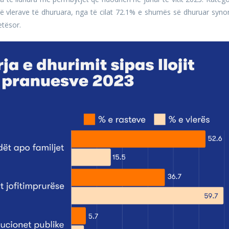
të vlerave të dhuruara, nga të cilat 72.1% e shumës së dhuruar syno
etësor.