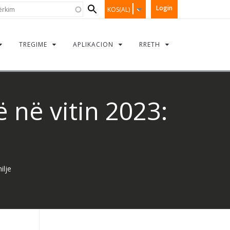
Search
kim
Login
KOS(AL)
form
TREGIME
APLIKACION
RRETH
 në vitin 2023:
ilje