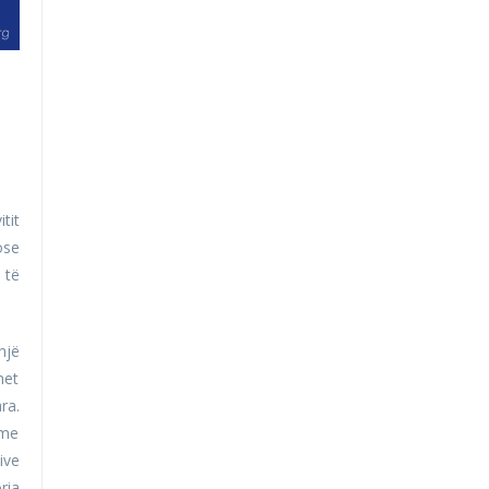
tit
ose
 të
një
met
ra.
 me
ive
ria