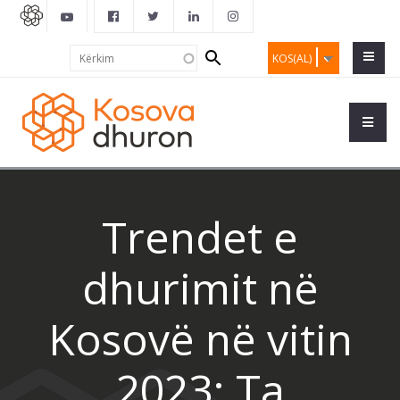
Search
Kërkim
KOS(AL)
form
Trendet e
dhurimit në
Kosovë në vitin
2023: Ta