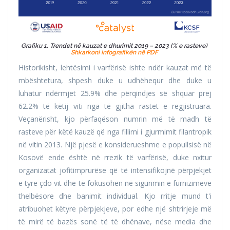
Grafiku 1. Trendet në kauzat e dhurimit 2019 – 2023 (% e rasteve)
Shkarkoni infografikën në PDF
Historikisht, lehtësimi i varfërisë ishte ndër kauzat më të
mbështetura, shpesh duke u udhëhequr dhe duke u
luhatur ndërmjet 25.9% dhe përqindjes së shquar prej
62.2% të këtij viti nga të gjitha rastet e regjistruara.
Veçanërisht, kjo përfaqëson numrin më të madh të
rasteve për këtë kauzë që nga fillimi i gjurmimit filantropik
në vitin 2013. Një pjesë e konsiderueshme e popullsisë në
Kosovë ende është në rrezik të varfërisë, duke nxitur
organizatat jofitimprurëse që të intensifikojnë përpjekjet
e tyre çdo vit dhe të fokusohen në sigurimin e furnizimeve
thelbësore dhe banimit individual. Kjo rritje mund t'i
atribuohet këtyre përpjekjeve, por edhe një shtrirjeje më
të mirë të bazës sonë të të dhënave, nëse media dhe