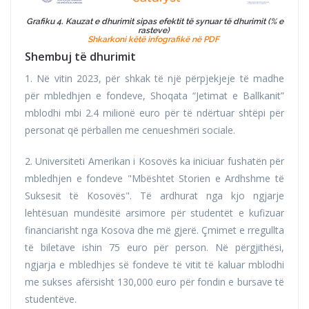
Grafiku 4. Kauzat e dhurimit sipas efektit të synuar të dhurimit (% e
rasteve)
Shkarkoni këtë infografikë në PDF
Shembuj të dhurimit
1. Në vitin 2023, për shkak të një përpjekjeje të madhe
për mbledhjen e fondeve, Shoqata “Jetimat e Ballkanit”
mblodhi mbi 2.4 milionë euro për të ndërtuar shtëpi për
personat që përballen me cenueshmëri sociale.
2. Universiteti Amerikan i Kosovës ka iniciuar fushatën për
mbledhjen e fondeve "Mbështet Storien e Ardhshme të
Suksesit të Kosovës". Të ardhurat nga kjo ngjarje
lehtësuan mundësitë arsimore për studentët e kufizuar
financiarisht nga Kosova dhe më gjerë. Çmimet e rregullta
të biletave ishin 75 euro për person. Në përgjithësi,
ngjarja e mbledhjes së fondeve të vitit të kaluar mblodhi
me sukses afërsisht 130,000 euro për fondin e bursave të
studentëve.