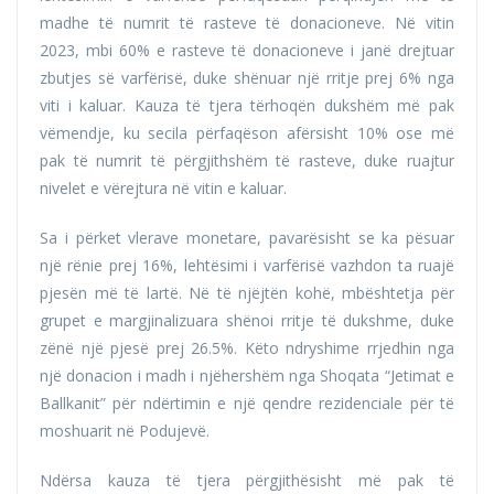
madhe të numrit të rasteve të donacioneve. Në vitin
2023, mbi 60% e rasteve të donacioneve i janë drejtuar
zbutjes së varfërisë, duke shënuar një rritje prej 6% nga
viti i kaluar. Kauza të tjera tërhoqën dukshëm më pak
vëmendje, ku secila përfaqëson afërsisht 10% ose më
pak të numrit të përgjithshëm të rasteve, duke ruajtur
nivelet e vërejtura në vitin e kaluar.
Sa i përket vlerave monetare, pavarësisht se ka pësuar
një rënie prej 16%, lehtësimi i varfërisë vazhdon ta ruajë
pjesën më të lartë. Në të njëjtën kohë, mbështetja për
grupet e margjinalizuara shënoi rritje të dukshme, duke
zënë një pjesë prej 26.5%. Këto ndryshime rrjedhin nga
një donacion i madh i njëhershëm nga Shoqata “Jetimat e
Ballkanit” për ndërtimin e një qendre rezidenciale për të
moshuarit në Podujevë.
Ndërsa kauza të tjera përgjithësisht më pak të