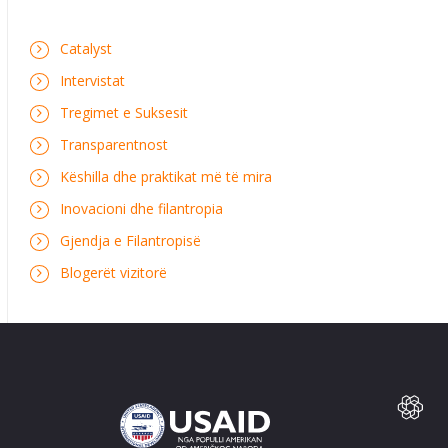
Catalyst
Intervistat
Tregimet e Suksesit
Transparentnost
Këshilla dhe praktikat më të mira
Inovacioni dhe filantropia
Gjendja e Filantropisë
Blogerët vizitorë