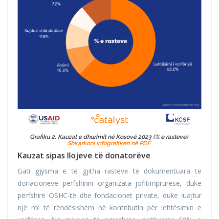
Grafiku 2. Kauzat e dhurimit në Kosovë 2023 (% e rasteve)
Shkarkoni infografikën në PDF
Kauzat sipas llojeve të donatorëve
Gati gjysma e të gjitha rasteve të dokumentuara të
donacioneve përfshinin organizata jofitimprurëse, duke
përfshirë OSHC-të dhe fondacionet private, duke luajtur
një rol të rëndësishëm në kontributin për lehtësimin e