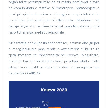
organizatat jofitimprurëse do t’i rrisnin përpjekjet e tyre
në komunikimin e rasteve të filantropisë. Shtatëdhjetë e
pesë për qind e donacioneve të regjistruara për lehtësimin
e varfërisë janë kontribute të tilla si pako ushqimore ose
veshje, kryesisht me vlerë të vogël, prandaj zakonisht nuk
raportohen nga mediat tradicionale.
Mbështetja për kujdesin shëndetësor, arsimin dhe grupet
e margjinalizuara janë renditur vazhdimisht si kauza të
tjera kryesore të mbështetura në Kosovë. Megjithatë,
nivelet e tyre të mbështetjes kanë përjetuar luhatje gjatë
viteve, veçanërisht në mes të sfidave të paraqitura nga
pandemia COVID-19.