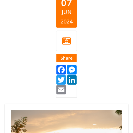
07
JUN
2024
Share
Facebook
Messenger
Twitter
LinkedIn
Email
Blog Thumb
Kosovo