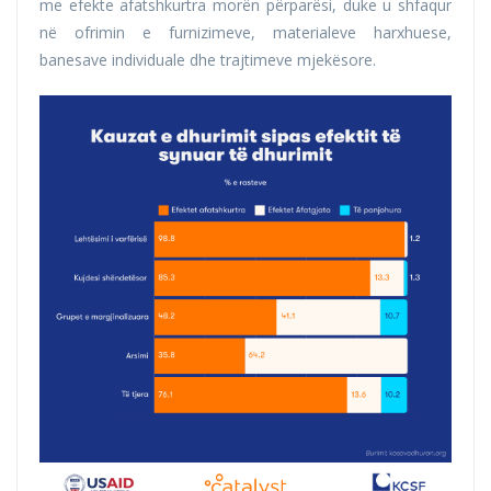
me efekte afatshkurtra morën përparësi, duke u shfaqur
në ofrimin e furnizimeve, materialeve harxhuese,
banesave individuale dhe trajtimeve mjekësore.