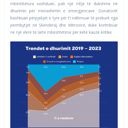
mbështetura vazhduan, pati një rritje të dukshme në
dhurimin për menaxhimin e emergjencave. Donatorët
bashkuan përpjekjet e tyre për t’i ndihmuar të prekurit nga
përmbytjet në Skenderaj dhe Mitrovicë, duke kontribuar
në një vlerë të lartë mbështetëse për këtë kauzë kritike.