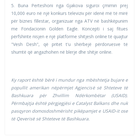
5. Buna Perteshoni nga Gjakova siguroi çmimin prej
10,000 euro në një konkurs televiziv për idenë më të mirë
për biznes fillestar, organizuar nga ATV në bashkëpunim
me Fondacionin Golden Eagle. Koncepti i saj fitues
përfshinte nisjen e një platforme shitjesh online të quajtur
"Vesh Desh", që pritet t'u shërbejë përdoruesve të
shumtë që angazhohen në blerje dhe shitje online.
Ky raport është bërë i mundur nga mbështetja bujare e
popullit amerikan nëpërmjet Agjencisë së Shteteve të
Bashkuara për Zhvillim Ndërkombëtar (USAID).
Përmbajtja është përgjegjësi e Catalyst Balkans dhe nuk
pasqyron domosdoshmërisht pikëpamjet e USAID-it ose
të Qeverisë së Shteteve të Bashkuara.