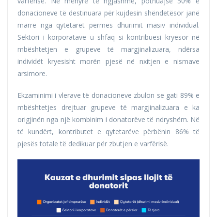
varfërisë. Në mënyrë të ngjashme, pothuajse 50% e
donacioneve të destinuara për kujdesin shëndetësor janë
marrë nga qytetarët përmes dhurimit masiv individual.
Sektori i korporatave u shfaq si kontribuesi kryesor në
mbështetjen e grupeve të margjinalizuara, ndërsa
individët kryesisht morën pjesë në nxitjen e nismave
arsimore.
Ekzaminimi i vlerave të donacioneve zbulon se gati 89% e
mbështetjes drejtuar grupeve të margjinalizuara e ka
origjinën nga një kombinim i donatorëve të ndryshëm. Në
të kundërt, kontributet e qytetarëve përbënin 86% të
pjesës totale të dedikuar për zbutjen e varfërisë.