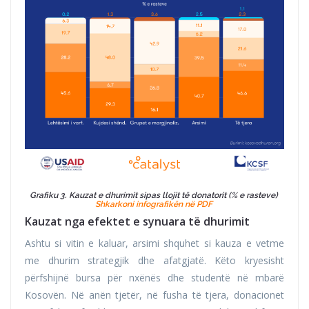
Grafiku 3. Kauzat e dhurimit sipas llojit të donatorit (% e rasteve)
Shkarkoni infografikën në PDF
Kauzat nga efektet e synuara të dhurimit
Ashtu si vitin e kaluar, arsimi shquhet si kauza e vetme
me dhurim strategjik dhe afatgjatë. Këto kryesisht
përfshijnë bursa për nxënës dhe studentë në mbarë
Kosovën. Në anën tjetër, në fusha të tjera, donacionet