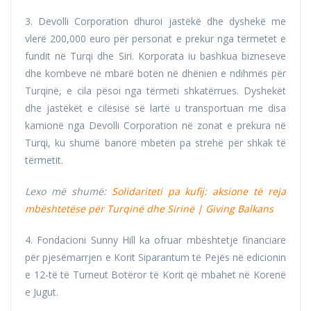
3. Devolli Corporation dhuroi jastëkë dhe dyshekë me
vlerë 200,000 euro për personat e prekur nga tërmetet e
fundit në Turqi dhe Siri. Korporata iu bashkua bizneseve
dhe kombeve në mbarë botën në dhënien e ndihmës për
Turqinë, e cila pësoi nga tërmeti shkatërrues. Dyshekët
dhe jastëkët e cilësisë së lartë u transportuan me disa
kamionë nga Devolli Corporation në zonat e prekura në
Turqi, ku shumë banorë mbetën pa strehë për shkak të
tërmetit.
Lexo më shumë:
Solidariteti pa kufij: aksione të reja
mbështetëse për Turqinë dhe Sirinë | Giving Balkans
4. Fondacioni Sunny Hill ka ofruar mbështetje financiare
për pjesëmarrjen e Korit Siparantum të Pejës në edicionin
e 12-të të Turneut Botëror të Korit që mbahet në Korenë
e Jugut.