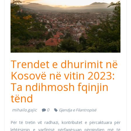
Dhuron.png
Trendet e dhurimit në
Kosovë në vitin 2023:
Ta ndihmosh fqinjin
tënd
mihailo.gajic
0
Gjendja e Filantropisë
Për të tretin vit radhazi, kontributet e përcaktuara për
lehtësimin e varfërisë përfaqësuan përqindjen më të