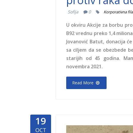
protiv raka d
Sofija
0
Korporativna fil
U okviru Akcije za borbu pro
B92 vrednu preko 1,4 miliona 
Jovanović Batut, donacija ć
sa ciljem da se obezbede be
starijih od 45 godina. Ma
novembra 2021.
Read More
19
Zivotinje-
OCT