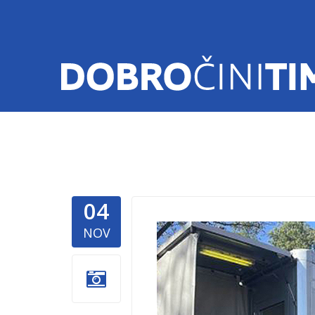
04
Mamograf
NOV