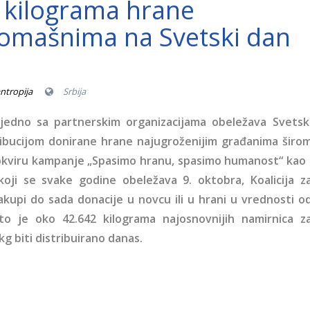
 kilograma hrane
romašnima na Svetski dan
antropija
Srbija
zajedno sa partnerskim organizacijama obeležava Svetsk
ribucijom donirane hrane najugroženijim građanima širo
 okviru kampanje „Spasimo hranu, spasimo humanost“ kao 
koji se svake godine obeležava 9. oktobra, Koalicija z
akupi do sada donacije u novcu ili u hrani u vrednosti o
što je oko 42.642 kilograma najosnovnijih namirnica z
g biti distribuirano danas.