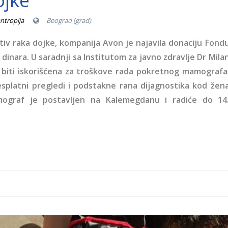
ojke
antropija
Beograd (grad)
tiv raka dojke, kompanija Avon je najavila donaciju Fond
dinara. U saradnji sa Institutom za javno zdravlje Dr Mila
e biti iskorišćena za troškove rada pokretnog mamografa
splatni pregledi i podstakne rana dijagnostika kod žen
mograf je postavljen na Kalemegdanu i radiće do 14
1.jpg