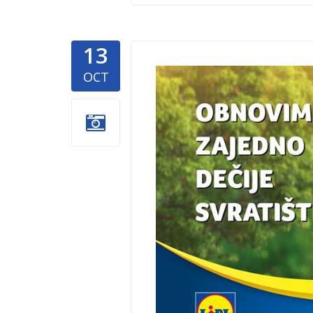
13
Svratiste-
OCT