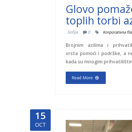
Glovo pomaže 
toplih torbi 
Sofija
0
Korporativna fil
Brojnim azilima i prihva
vrsta pomoći i podrške, a 
kada su mnogim prihvatilištim
Read More
15
Spasimo-
OCT