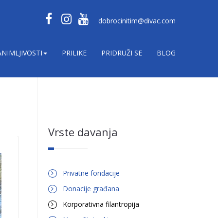
dobrocinitim@divac.com
ANIMLJIVOSTI
PRILIKE
PRIDRUŽI SE
BLOG
Vrste davanja
Privatne fondacije
Donacije građana
Korporativna filantropija