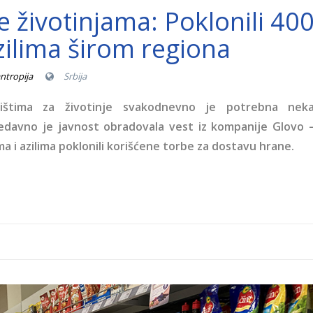
životinjama: Poklonili 40
azilima širom regiona
antropija
Srbija
tilištima za životinje svakodnevno je potrebna nek
nedavno je javnost obradovala vest iz kompanije Glovo 
a i azilima poklonili korišćene torbe za dostavu hrane.
hranu.jpg