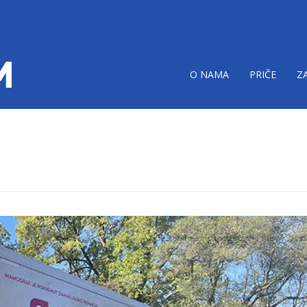
O NAMA
PRIČE
Z
-2.jpg