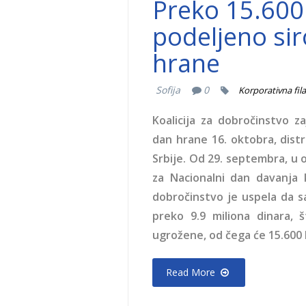
Preko 15.600
podeljeno si
hrane
Sofija
0
Korporativna fil
Koalicija za dobročinstvo 
dan hrane 16. oktobra, dist
Srbije. Od 29. septembra, u
za Nacionalni dan davanja 
dobročinstvo je uspela da s
preko 9.9 miliona dinara, 
ugrožene, od čega će 15.600 k
Read More