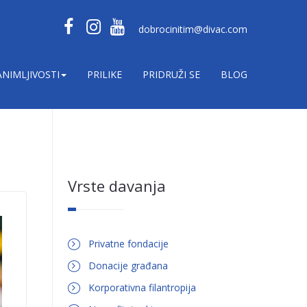
dobrocinitim@divac.com
ANIMLJIVOSTI
PRILIKE
PRIDRUŽI SE
BLOG
Vrste davanja
Privatne fondacije
Donacije građana
Korporativna filantropija