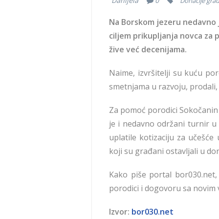
Danijela
0
Donacije gra
Na Borskom jezeru nedavno j
ciljem prikupljanja novca za 
žive već decenijama.
Naime, izvršitelji su kuću po
smetnjama u razvoju, prodali,
Za pomoć porodici Sokočanin o
je i nedavno održani turnir 
uplatile kotizaciju za učešć
koji su građani ostavljali u do
Kako piše portal bor030.net,
porodici i dogovoru sa novim vl
Izvor:
bor030.net