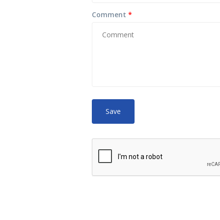
Comment
*
No HTML tags
More
allowed.
Web page addresses and e-mail ad
Lines and paragraphs break autom