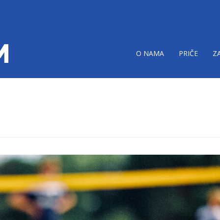
O NAMA
PRIČE
Z
ni-turnir-odbojka-
tim.png