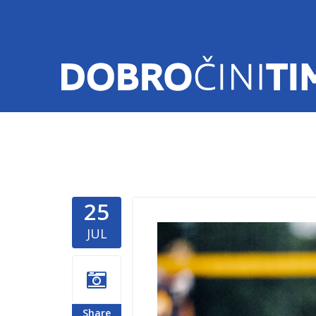
25
humanitar
JUL
dobrocini
Share