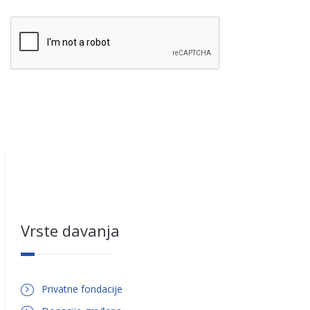
tags allowed.
Web page addresses and e-mail addresses turn into links
automatically.
Lines and paragraphs break automatically.
Vrste davanja
Privatne fondacije