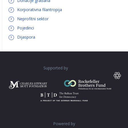
Donacije građana
Korporativna filantropija
Neprofitni sektor
Pojedinci
Dijaspora
Supported by
Powered by