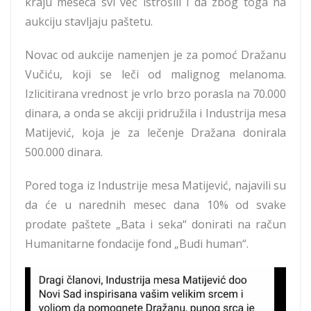
kraju meseca svi već istrošili i da zbog toga na
aukciju stavljaju paštetu.
Novac od aukcije namenjen je za pomoć Dražanu
Vučiću, koji se leči od malignog melanoma.
Izlicitirana vrednost je vrlo brzo porasla na 70.000
dinara, a onda se akciji pridružila i Industrija mesa
Matijević, koja je za lečenje Dražana donirala
500.000 dinara.
Pored toga iz Industrije mesa Matijević, najavili su
da će u narednih mesec dana 10% od svake
prodate paštete „Bata i seka“ donirati na račun
Humanitarne fondacije fond „Budi human“.