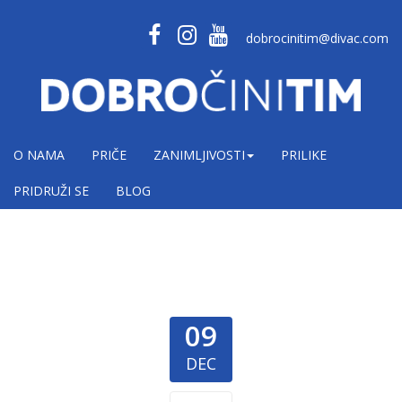
dobrocinitim@divac.com
O NAMA
PRIČE
ZANIMLJIVOSTI
PRILIKE
PRIDRUŽI SE
BLOG
09
DEC