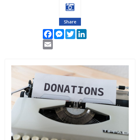
Share
Facebook
Messenger
Twitter
LinkedIn
Email
donacija-
matijevic-budi-
human.jpg