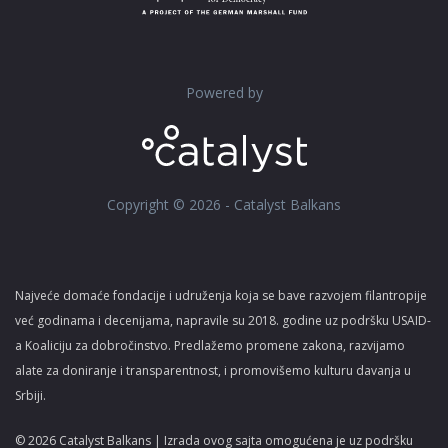
Powered by
Copyright © 2026 - Catalyst Balkans
Najveće domaće fondacije i udruženja koja se bave razvojem filantropije
već godinama i decenijama, napravile su 2018. godine uz podršku USAID-
a Koaliciju za dobročinstvo. Predlažemo promene zakona, razvijamo
alate za doniranje i transparentnost, i promovišemo kulturu davanja u
Srbiji.
© 2026 Catalyst Balkans | Izrada ovog sajta omogućena je uz podršku