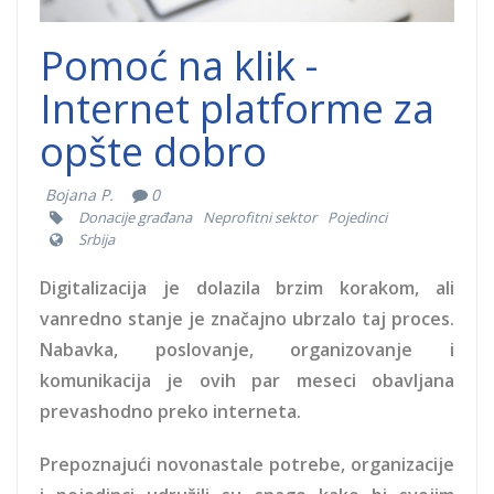
Pomoć na klik -
Internet platforme za
opšte dobro
Bojana P.
0
Donacije građana
Neprofitni sektor
Pojedinci
Srbija
Digitalizacija je dolazila brzim korakom, ali
vanredno stanje je značajno ubrzalo taj proces.
Nabavka, poslovanje, organizovanje i
komunikacija je ovih par meseci obavljana
prevashodno preko interneta.
Prepoznajući novonastale potrebe, organizacije