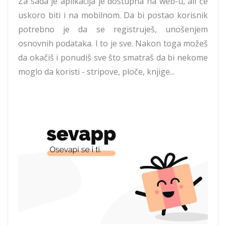
Za sada je aplikacija je dostupna na web-u, ali će
uskoro biti i na mobilnom. Da bi postao korisnik
potrebno je da se registruješ, unošenjem
osnovnih podataka. I to je sve. Nakon toga možeš
da okačiš i ponudiš sve što smatraš da bi nekome
moglo da koristi - stripove, ploče, knjige...