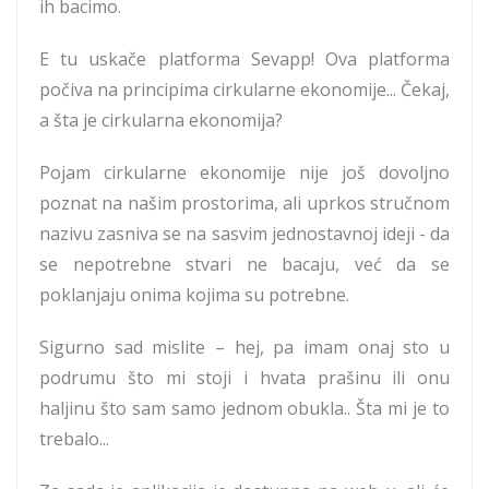
ih bacimo.
E tu uskače platforma Sevapp! Ova platforma
počiva na principima cirkularne ekonomije... Čekaj,
a šta je cirkularna ekonomija?
Pojam cirkularne ekonomije nije još dovoljno
poznat na našim prostorima, ali uprkos stručnom
nazivu zasniva se na sasvim jednostavnoj ideji - da
se nepotrebne stvari ne bacaju, već da se
poklanjaju onima kojima su potrebne.
Sigurno sad mislite – hej, pa imam onaj sto u
podrumu što mi stoji i hvata prašinu ili onu
haljinu što sam samo jednom obukla.. Šta mi je to
trebalo...