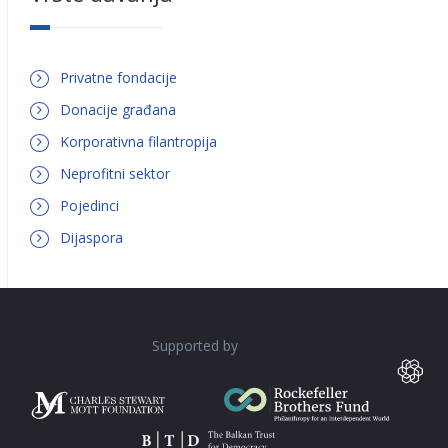
Privatne fondacije
Donacije građana
Korporativna filantropija
Neprofitni sektor
Pojedinci
Dijaspora
Supported by