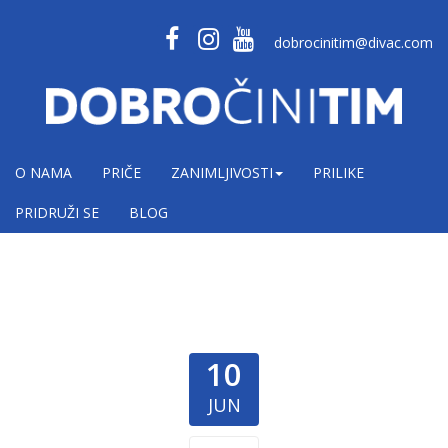
dobrocinitim@divac.com
O NAMA
PRIČE
ZANIMLJIVOSTI
PRILIKE
PRIDRUŽI SE
BLOG
10
JUN