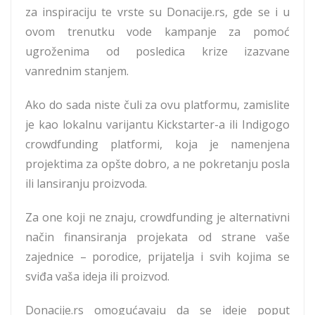
za inspiraciju te vrste su Donacije.rs, gde se i u
ovom trenutku vode kampanje za pomoć
ugroženima od posledica krize izazvane
vanrednim stanjem.
Ako do sada niste čuli za ovu platformu, zamislite
je kao lokalnu varijantu Kickstarter-a ili Indigogo
crowdfunding platformi, koja je namenjena
projektima za opšte dobro, a ne pokretanju posla
ili lansiranju proizvoda.
Za one koji ne znaju, crowdfunding je alternativni
način finansiranja projekata od strane vaše
zajednice – porodice, prijatelja i svih kojima se
sviđa vaša ideja ili proizvod.
Donacije.rs omogućavaju da se ideje poput