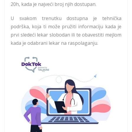
20h, kada je najveći broj njih dostupan.
U svakom trenutku dostupna je tehnička
podrška, koja ti može pružiti informaciju kada je
prvi sledeći lekar slobodan ili te obavestiti mejlom
kada je odabrani lekar na raspolaganju.