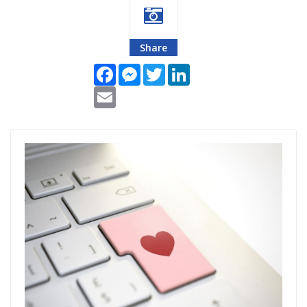
Share
Facebook
Messenger
Twitter
LinkedIn
Email
Internet
platforme za
opšte dobro.jpg