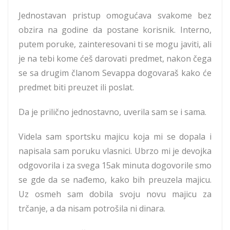
Jednostavan pristup omogućava svakome bez
obzira na godine da postane korisnik. Interno,
putem poruke, zainteresovani ti se mogu javiti, ali
je na tebi kome ćeš darovati predmet, nakon čega
se sa drugim članom Sevappa dogovaraš kako će
predmet biti preuzet ili poslat.
Da je prilično jednostavno, uverila sam se i sama.
Videla sam sportsku majicu koja mi se dopala i
napisala sam poruku vlasnici. Ubrzo mi je devojka
odgovorila i za svega 15ak minuta dogovorile smo
se gde da se nađemo, kako bih preuzela majicu.
Uz osmeh sam dobila svoju novu majicu za
trčanje, a da nisam potrošila ni dinara.