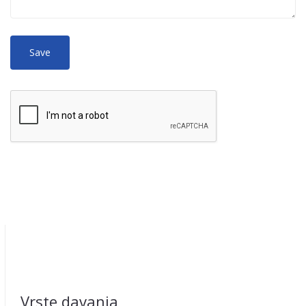
No
More information about text formats
HTML
tags allowed.
Web page addresses and e-mail addresses turn into links
automatically.
Lines and paragraphs break automatically.
Vrste davanja