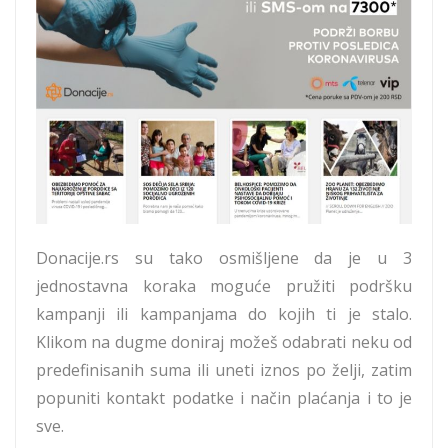
Donacije.rs su tako osmišljene da je u 3
jednostavna koraka moguće pružiti podršku
kampanji ili kampanjama do kojih ti je stalo.
Klikom na dugme doniraj možeš odabrati neku od
predefinisanih suma ili uneti iznos po želji, zatim
popuniti kontakt podatke i način plaćanja i to je
sve.