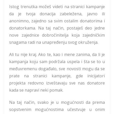
Istog trenutka možeš videti na stranici kampanje
da je tvoja donacija zabeležena, javno ili
anonimno, zajedno sa svim ostalim donatorima i
donatorkama. Na taj način, postaješ deo jedne
nove zajednice dobročinitelja koja zajedničkim
snagama radi na unapređenju svog okruženja.
Ali tu nije kraj. Ako te, kao i mene zanima, da li je
kampanja koju sam podržala uspela i šta se to u
međuvremenu događalo, sve novosti mogu da se
prate na stranici kampanje, gde inicijatori
projekta redovno izveštavaju sve nas donatore
kada se napravi neki pomak.
Na taj način, svako je u mogućnosti da prema
sopstvenim mogućnostima učestvuje u onim