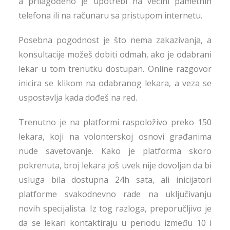
a prilagođeno je upotrebi na većini pametnih
telefona ili na računaru sa pristupom internetu.
Posebna pogodnost je što nema zakazivanja, a
konsultacije možeš dobiti odmah, ako je odabrani
lekar u tom trenutku dostupan. Online razgovor
inicira se klikom na odabranog lekara, a veza se
uspostavlja kada dođeš na red.
Trenutno je na platformi raspoloživo preko 150
lekara, koji na volonterskoj osnovi građanima
nude savetovanje. Kako je platforma skoro
pokrenuta, broj lekara još uvek nije dovoljan da bi
usluga bila dostupna 24h sata, ali inicijatori
platforme svakodnevno rade na uključivanju
novih specijalista. Iz tog razloga, preporučljivo je
da se lekari kontaktiraju u periodu između 10 i