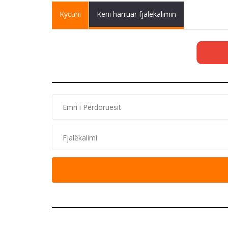
Primary tabs
Kycuni
(active
Keni harruar fjalëkalimin
tab)