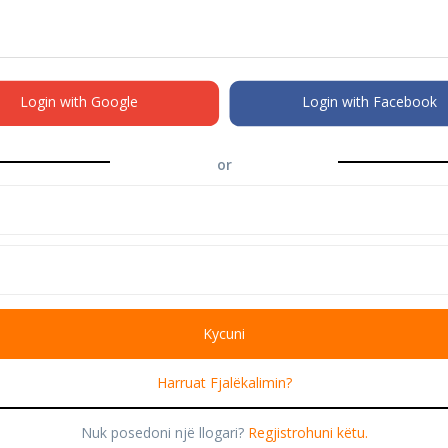
Login with Google
Login with Facebook
or
Harruat Fjalëkalimin?
Nuk posedoni një llogari?
Regjistrohuni këtu.