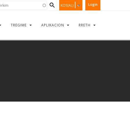
Search
kim
Login
KOS(AL)
form
TREGIME
APLIKACION
RRETH