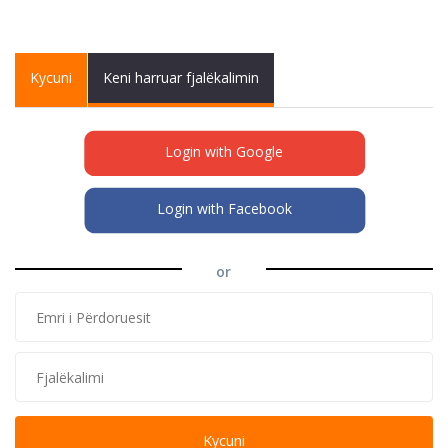
Primary tabs
Kycuni
(active
Keni harruar fjalëkalimin
tab)
Login with Google
Login with Facebook
or