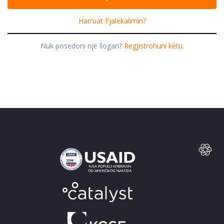
Harruat Fjalëkalimin?
Nuk posedoni një llogari?
Regjistrohuni këtu.