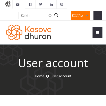
Search
Kërkim
KOS(AL)
form
User account
Home
User account