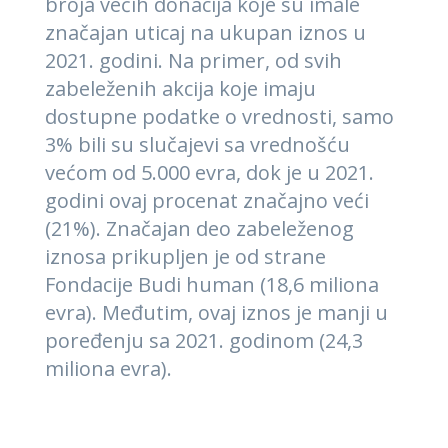
broja većih donacija koje su imale
značajan uticaj na ukupan iznos u
2021. godini. Na primer, od svih
zabeleženih akcija koje imaju
dostupne podatke o vrednosti, samo
3% bili su slučajevi sa vrednošću
većom od 5.000 evra, dok je u 2021.
godini ovaj procenat značajno veći
(21%). Značajan deo zabeleženog
iznosa prikupljen je od strane
Fondacije Budi human (18,6 miliona
evra). Međutim, ovaj iznos je manji u
poređenju sa 2021. godinom (24,3
miliona evra).