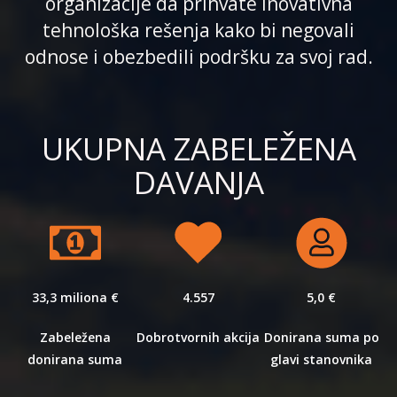
organizacije da prihvate inovativna
tehnološka rešenja kako bi negovali
odnose i obezbedili podršku za svoj rad.
UKUPNA ZABELEŽENA
DAVANJA
33,3 miliona €
4.557
5,0 €
Zabeležena
Dobrotvornih akcija
Donirana suma po
donirana suma
glavi stanovnika