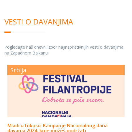
VESTI O DAVANJIMA
Pogledajte naš dnevni izbor najinspirativnijih vesti o davanjima
na Zapadnom Balkanu.
Srbija
Mladi u fokusu: Kampanje Nacionalnog dana
davanja 2024. koje možeš podržati