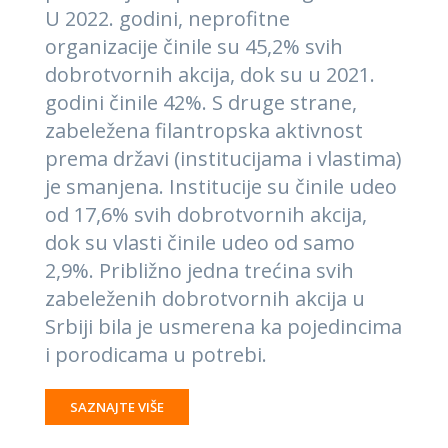
U 2022. godini, neprofitne
organizacije činile su 45,2% svih
dobrotvornih akcija, dok su u 2021.
godini činile 42%. S druge strane,
zabeležena filantropska aktivnost
prema državi (institucijama i vlastima)
je smanjena. Institucije su činile udeo
od 17,6% svih dobrotvornih akcija,
dok su vlasti činile udeo od samo
2,9%. Približno jedna trećina svih
zabeleženih dobrotvornih akcija u
Srbiji bila je usmerena ka pojedincima
i porodicama u potrebi.
SAZNAJTE VIŠE