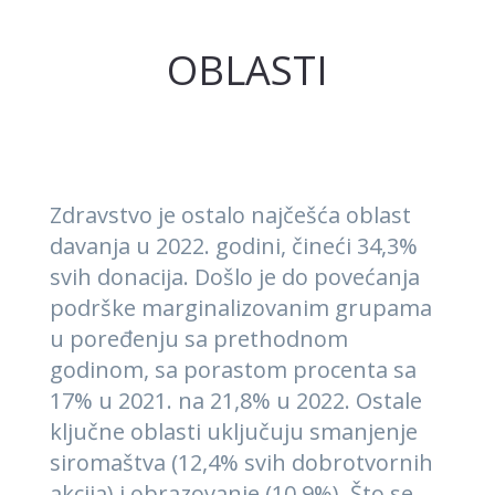
OBLASTI
Zdravstvo je ostalo najčešća oblast
davanja u 2022. godini, čineći 34,3%
svih donacija. Došlo je do povećanja
podrške marginalizovanim grupama
u poređenju sa prethodnom
godinom, sa porastom procenta sa
17% u 2021. na 21,8% u 2022. Ostale
ključne oblasti uključuju smanjenje
siromaštva (12,4% svih dobrotvornih
akcija) i obrazovanje (10,9%). Što se