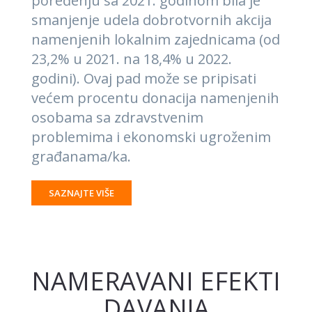
poređenju sa 2021. godinom bila je
smanjenje udela dobrotvornih akcija
namenjenih lokalnim zajednicama (od
23,2% u 2021. na 18,4% u 2022.
godini). Ovaj pad može se pripisati
većem procentu donacija namenjenih
osobama sa zdravstvenim
problemima i ekonomski ugroženim
građanama/ka.
SAZNAJTE VIŠE
NAMERAVANI EFEKTI
DAVANJA