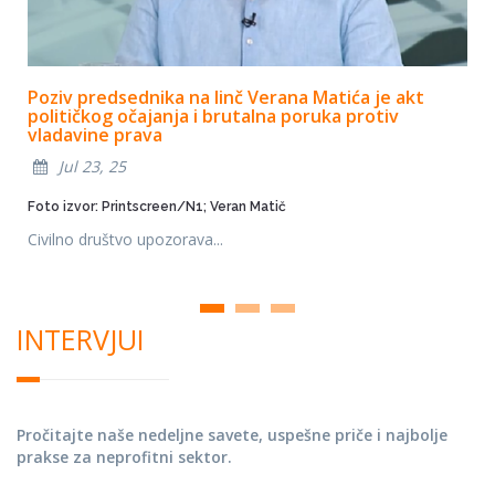
Poziv predsednika na linč Verana Matića je akt
političkog očajanja i brutalna poruka protiv
vladavine prava
Jul 23, 25
Foto izvor: Printscreen/N1; Veran Matič
Civilno društvo upozorava...
INTERVJUI
Pročitajte naše nedeljne savete, uspešne priče i najbolje
prakse za neprofitni sektor.