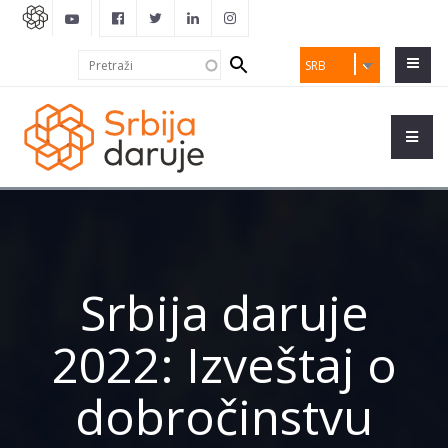
Search
Pretraži
SRB
form
Srbija daruje
2022: Izveštaj o
dobročinstvu