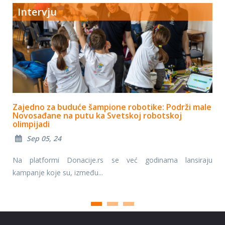
Intervju
Zajedno za buduće šampione robotike: Podrži male
Novosađane na putu ka Svetskoj robotskoj
olimpijadi
Sep 05, 24
Na platformi Donacije.rs se već godinama lansiraju
kampanje koje su, između...