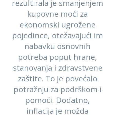
rezultirala je smanjenjem
kupovne moći za
ekonomski ugrožene
pojedince, otežavajući im
nabavku osnovnih
potreba poput hrane,
stanovanja i zdravstvene
zaštite. To je povećalo
potražnju za podrškom i
pomoći. Dodatno,
inflacija je možda