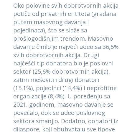
Oko polovine svih dobrotvornih akcija
potiče od privatnih entiteta (građana
putem masovnog davanja i
pojedinaca), što se slaže sa
prošlogodišnjim trendom. Masovno
davanje činilo je najveći udeo sa 36,5%
svih dobrotvornih akcija. Drugi
najčešći tip donatora bio je poslovni
sektor (25,6% dobrotvornih akcija),
zatim mešoviti i drugi donatori
(15,1%), pojedinci (14,4%) i neprofitne
organizacije (8,4%). U poređenju sa
2021. godinom, masovno davanje se
povećalo, dok se udeo poslovnog
sektora smanjio. Dodatno, donatori iz
dijaspore, koji obuhvataju sve tipove