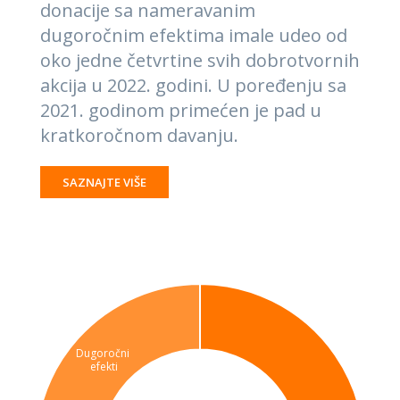
donacije sa nameravanim
dugoročnim efektima imale udeo od
oko jedne četvrtine svih dobrotvornih
akcija u 2022. godini. U poređenju sa
2021. godinom primećen je pad u
kratkoročnom davanju.
SAZNAJTE VIŠE