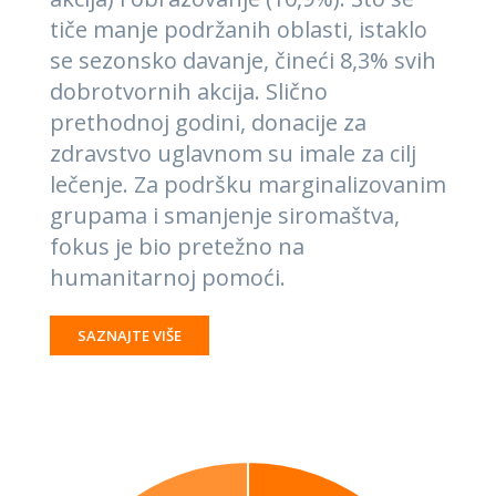
tiče manje podržanih oblasti, istaklo
se sezonsko davanje, čineći 8,3% svih
dobrotvornih akcija. Slično
prethodnoj godini, donacije za
zdravstvo uglavnom su imale za cilj
lečenje. Za podršku marginalizovanim
grupama i smanjenje siromaštva,
fokus je bio pretežno na
humanitarnoj pomoći.
SAZNAJTE VIŠE