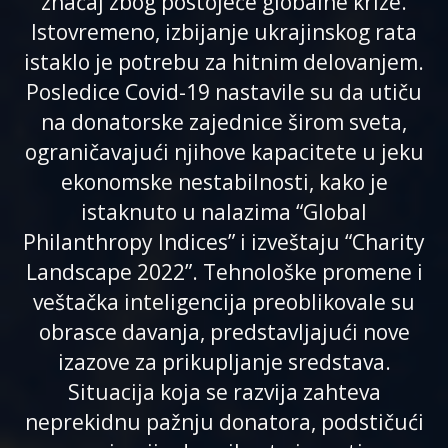
značaj zbog postojeće globalne krize.
Istovremeno, izbijanje ukrajinskog rata
istaklo je potrebu za hitnim delovanjem.
Posledice Covid-19 nastavile su da utiču
na donatorske zajednice širom sveta,
ograničavajući njihove kapacitete u jeku
ekonomske nestabilnosti, kako je
istaknuto u nalazima “Global
Philanthropy Indices” i izveštaju “Charity
Landscape 2022”. Tehnološke promene i
veštačka inteligencija preoblikovale su
obrasce davanja, predstavljajući nove
izazove za prikupljanje sredstava.
Situacija koja se razvija zahteva
neprekidnu pažnju donatora, podstičući