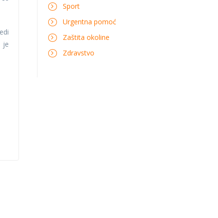
Sport
Urgentna pomoć
edi
Zaštita okoline
 je
Zdravstvo