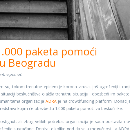
.000 paketa pomoći
 u Beogradu
entna pomoć
su, tokom trenutne epidemije korona virusa, još ugroženiji i ranjiv
ituaciji beskućništva olakša trenutnu situaciju i obezbedi im pakete
manitarna organizacija
ADRA
je na crowdfunding platformi Donacije
sredstava kojim će obezbediti 1.000 paketa pomoći za beskućnike.
ostignut, ali zbog velikih potreba, organizacija je sada postavila nov
ženije sugrađane. Donirajte koliko god da se u mogućnosti, a ADRA