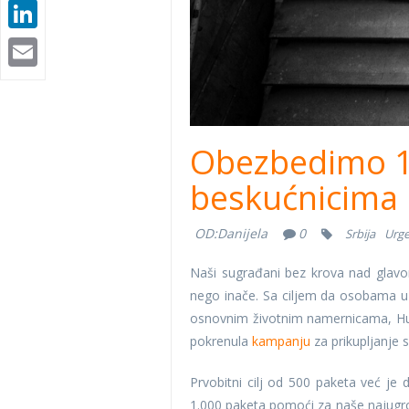
LinkedIn
Email
Obezbedimo 1
beskućnicima
OD:
Danijela
0
Srbija
Urg
Naši sugrađani bez krova nad glavom 
nego inače. Sa ciljem da osobama u s
osnovnim životnim namernicama, Hu
pokrenula
kampanju
za prikupljanje 
Prvobitni cilj od 500 paketa već je d
1.000 paketa pomoći za naše najugro