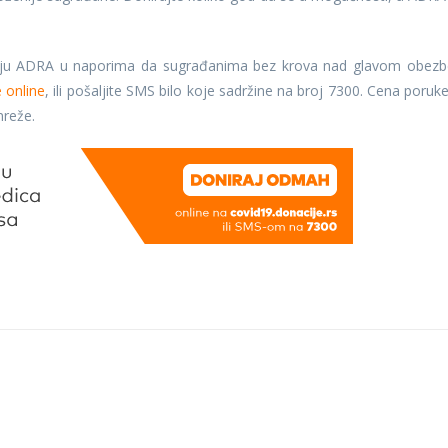
ciju ADRA u naporima da sugrađanima bez krova nad glavom obezb
e online
, ili pošaljite SMS bilo koje sadržine na broj 7300. Cena poruke
mreže.