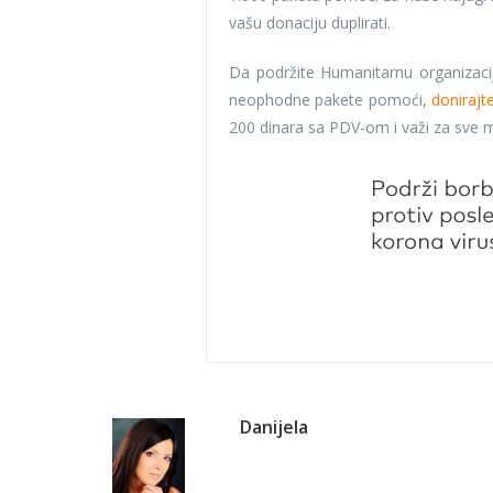
vašu donaciju duplirati.
Da podržite Humanitarnu organiza
neophodne pakete pomoći,
donirajt
200 dinara sa PDV-om i važi za sve 
Danijela