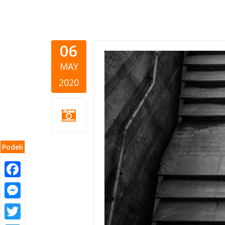
06
ADRA-besk
MAY
2020
Podeli
Facebook
Messenger
Twitter