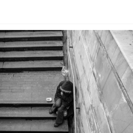
ucnici-donacije.png