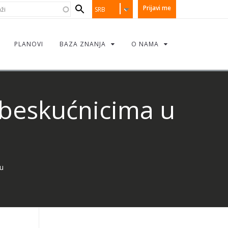
earch
i
Prijavi me
SRB
orm
PLANOVI
BAZA ZNANJA
O NAMA
beskućnicima u
u