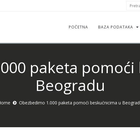
S
Pretraž
f
POČETNA
BAZA PODATAKA
000 paketa pomoći 
Beogradu
Home
Obezbedimo 1.000 paketa pomoći beskućnicima u Beograd