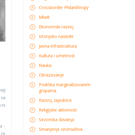
Crossborder Philanthropy
Mladi
Ekonomski razvoj
Istorijsko nasleđe
Javna infrastruktura
Kultura i umetnost
Nauka
Obrazovanje
Podrška marginalizovanim
iji
grupama
 sa
Razvoj zajednice
.rs
Religijske aktivnosti
Sezonska davanja
i -
Smanjenje siromaštva
 će