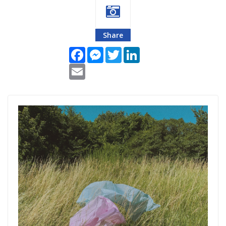
Share
Facebook
Messenger
Twitter
LinkedIn
Email
reciklaza-2.png