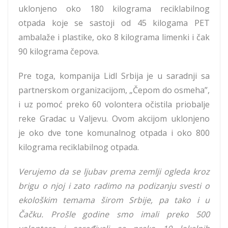
uklonjeno oko 180 kilograma reciklabilnog
otpada koje se sastoji od 45 kilogama PET
ambalaže i plastike, oko 8 kilograma limenki i čak
90 kilograma čepova.
Pre toga, kompanija Lidl Srbija je u saradnji sa
partnerskom organizacijom, „Čepom do osmeha”,
i uz pomoć preko 60 volontera očistila priobalje
reke Gradac u Valjevu. Ovom akcijom uklonjeno
je oko dve tone komunalnog otpada i oko 800
kilograma reciklabilnog otpada.
Verujemo da se ljubav prema zemlji ogleda kroz
brigu o njoj i zato radimo na podizanju svesti o
ekološkim temama širom Srbije, pa tako i u
Čačku. Prošle godine smo imali preko 500