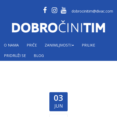
dobrocinitim@divac.com
O NAMA
PRIČE
ZANIMLJIVOSTI
PRILIKE
PRIDRUŽI SE
BLOG
03
JUN