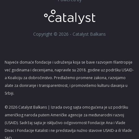
Copyright © 2026 - Catalyst Balkans
Najveće domaće fondacije i udruženja koja se bave razvojem filantropije
već godinama i decenijama, napravile su 2018. godine uz podršku USAID-
a Koaliciju za dobročinstvo. Predlažemo promene zakona, razvijamo
alate za doniranje i transparentnost, i promovišemo kulturu davanja u
Srbiji.
© 2026 Catalyst Balkans | Izrada ovog sajta omogućena je uz podršku
američkog naroda putem Američke agencije za međunarodni razvoj
(USAID). Sadržaj sajta je isključivo odgovornost Fondacije Ana i Vlade
Divac i Fondacije Katalist i ne predstavlja nužno stavove USAID-a ili Vlade
SAD.