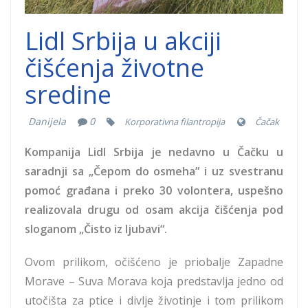
Lidl Srbija u akciji
čišćenja životne
sredine
Danijela
0
Korporativna filantropija
Čačak
Kompanija Lidl Srbija je nedavno u Čačku u
saradnji sa „Čepom do osmeha” i uz svestranu
pomoć građana i preko 30 volontera, uspešno
realizovala drugu od osam akcija čišćenja pod
sloganom „Čisto iz ljubavi“.
Ovom prilikom, očišćeno je priobalje Zapadne
Morave – Suva Morava koja predstavlja jedno od
utočišta za ptice i divlje životinje i tom prilikom