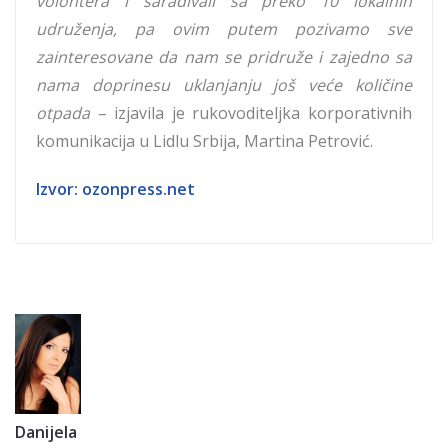
volontera i sarađivali sa preko 10 lokalnih
udruženja, pa ovim putem pozivamo sve
zainteresovane da nam se pridruže i zajedno sa
nama doprinesu uklanjanju još veće količine
otpada
– izjavila je rukovoditeljka korporativnih
komunikacija u Lidlu Srbija, Martina Petrović.
Izvor:
ozonpress.net
Danijela