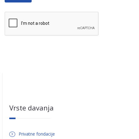
HTML
tags allowed.
Web page addresses and e-mail addresses turn into links
automatically.
Lines and paragraphs break automatically.
Vrste davanja
Privatne fondacije