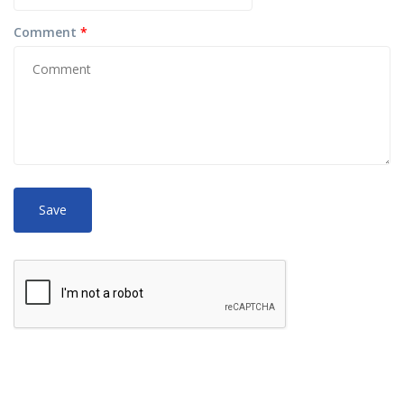
Comment
*
No
More information about text formats
HTML
tags allowed.
Web page addresses and e-mail addresses turn into links
automatically.
Lines and paragraphs break automatically.