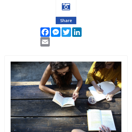
Share
Facebook
Messenger
Twitter
LinkedIn
Email
srednjoskolci-
dobrocinitim
(1).png