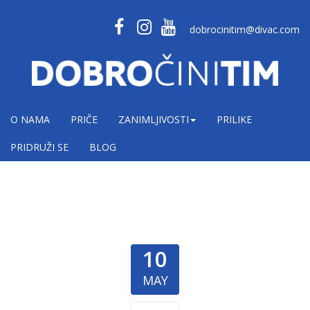
dobrocinitim@divac.com
O NAMA
PRIČE
ZANIMLJIVOSTI
PRILIKE
PRIDRUŽI SE
BLOG
10
MAY