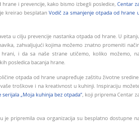
 hrane i prevencije, kako bismo izbegli posledice,
Centar z
je kreirao besplatan
Vodič za smanjenje otpada od hrane 
eta u cilju prevencije nastanka otpada od hrane. U pitanj
vika, zahvaljujući kojima možemo znatno promeniti nači
hrani, i da sa naše strane utičemo, koliko možemo, n
kih posledica bacanja hrane.
oličine otpada od hrane unapređuje zaštitu životne sredine
vaše troškove i na kreativnost u kuhinji. Inspiraciju možet
 serijala „Moja kuhinja bez otpada“
, koji priprema Centar z
oju je pripremila ova organizacija su besplatno dostupne n