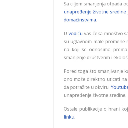
Sa ciljem smanjenja otpada od
unapređenje životne sredine
domaćinstvima
.
U
vodiču
vas čeka mnoštvo sav
su uglavnom male promene na
na koji se odnosimo prema 
smanjenje društvenih i ekološ
Pored toga što smanjivanje k
ono može direktno uticati na 
da potražite u okviru
Youtube
unapređenje životne sredine.
Ostale publikacije o hrani k
linku
.