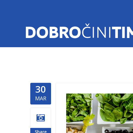
30
smanjenj
MAR
dobrocini
Share