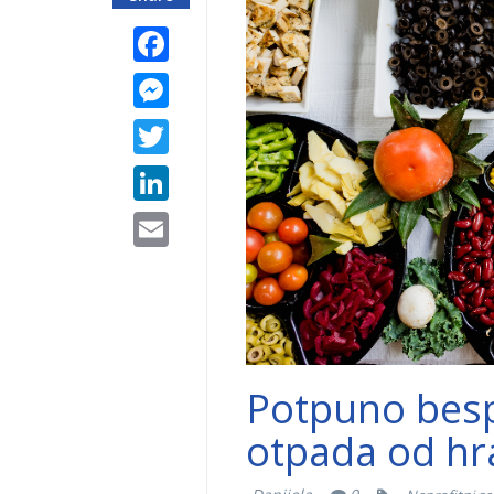
Facebook
Messenger
Twitter
LinkedIn
Email
Potpuno besp
otpada od hr