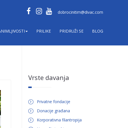
dobrocinitim@divac.com
ANIMLJIVOSTI
PRILIKE
PRIDRUŽI SE
BLOG
Vrste davanja
Privatne fondacije
Donacije građana
Korporativna filantropija