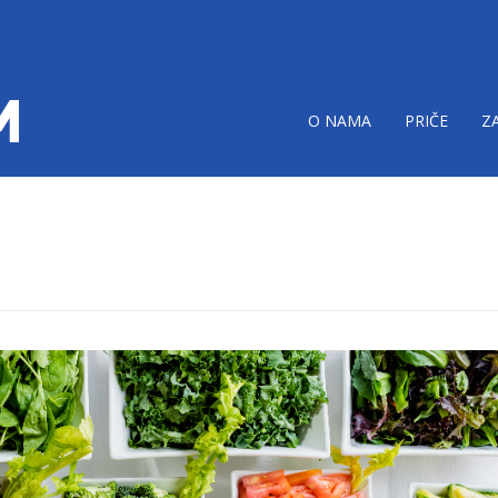
O NAMA
PRIČE
Z
e-otpada-od-hrane-
tim.png