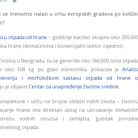
ktor
d se trenutno nalazi u vrhu evropskih gradova po količin
e?
su otpada od hrane
– godišnje bacimo ukupno oko 205.00
ataka hrane (domaćinstva i komercijalni sektor zajedno).
stva u Beogradu, tu se generiše oko 166.000 tona otpad
o oko 108 kg po glavi stanovnika, pokazala je
Analiz
 merenju i morfološkom sastavu otpada od hrane i
oju je objavio
Centar za unapređenje životne sredine
.
ompleksne i utiču na brojne oblasti naših života – životn
Bacanje hrane ima direktan uticaj na ubrzavanje klimatski
rebu vodnih resursa i zemljišta, gubitak prirodn
potrebnog otpada.