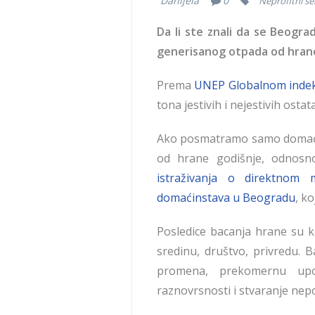
Danijela
0
Neprofitni se
Da li ste znali da se Beogra
generisanog otpada od hran
Prema
UNEP Globalnom indek
tona jestivih i nejestivih ost
Ako posmatramo samo domaćin
od hrane godišnje, odnosn
istraživanja o direktnom
domaćinstava u Beogradu
, k
Posledice bacanja hrane su k
sredinu, društvo, privredu. 
promena, prekomernu upot
raznovrsnosti i stvaranje ne