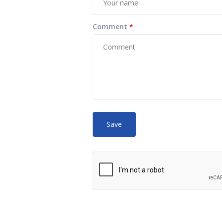
Comment
*
No HTML tags
More
allowed.
Web page addresses and e-mail ad
Lines and paragraphs break autom