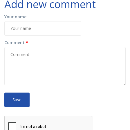
Add new comment
Your name
Comment
*
No
More information about text formats
HTML
tags allowed.
Web page addresses and e-mail addresses turn into links
automatically.
Lines and paragraphs break automatically.