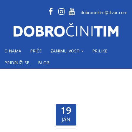
dobrocinitim@divac.com
O NAMA
PRIČE
ZANIMLJIVOSTI
PRILIKE
PRIDRUŽI SE
BLOG
19
JAN