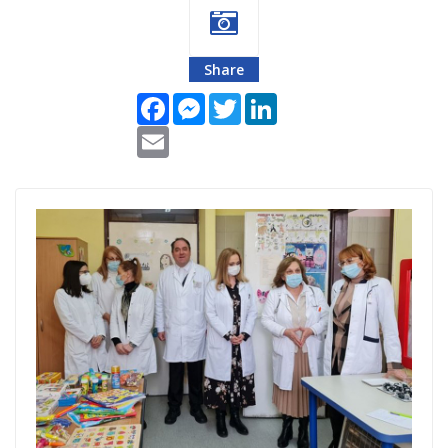
Share
Facebook
Messenger
Twitter
LinkedIn
Email
Foto-J-S-
Vranje.jpg