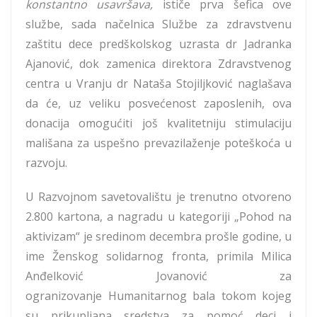
konstantno usavršava,
ističe prva šefica ove
službe, sada načelnica Službe za zdravstvenu
zaštitu dece predškolskog uzrasta dr Jadranka
Ajanović, dok zamenica direktora Zdravstvenog
centra u Vranju dr Nataša Stojiljković naglašava
da će, uz veliku posvećenost zaposlenih, ova
donacija omogućiti još kvalitetniju stimulaciju
mališana za uspešno prevazilaženje poteškoća u
razvoju.
U Razvojnom savetovalištu je trenutno otvoreno
2.800 kartona, a nagradu u kategoriji „Pohod na
aktivizam“ je sredinom decembra prošle godine, u
ime Ženskog solidarnog fronta, primila Milica
Anđelković Jovanović za
ogranizovanje Humanitarnog bala tokom kojeg
su prikupljana sredstva za pomoć deci i