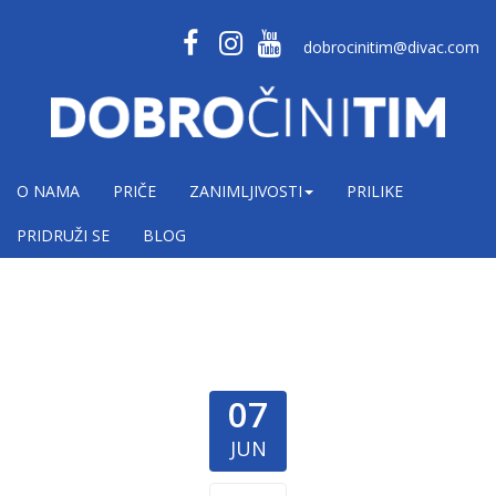
dobrocinitim@divac.com
O NAMA
PRIČE
ZANIMLJIVOSTI
PRILIKE
PRIDRUŽI SE
BLOG
07
JUN