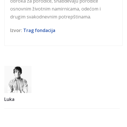
obroka za porodice, snabdevaju porodice
osnovnim životnim namirnicama, odećom i
drugim svakodnevnim potrepštinama.
Izvor:
Trag fondacija
Luka