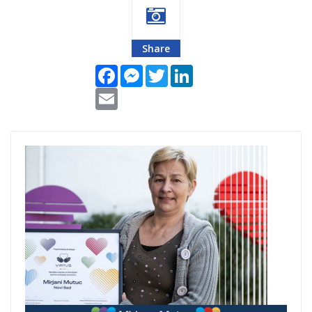
Share
Facebook
Messenger
Twitter
LinkedIn
Email
mirjana mutuc
cover.jpg