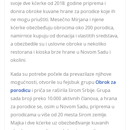
svoje dve kćerke od 2018. godine priprema i
donira obroke kuvane hrane za porodice koje ih
ne mogu priuštiti. Mesečno Mirjana i njene
kćerke obezbeđuju obrocima oko 200 porodica,
namirnice kupuju od donacija i vlastitih sredstava,
a obezbedile su i uslovne obroke u nekoliko
restorana i kioska brze hrane u Novom Sadu i
okolini.
Kada su potrebe počele da prevazilaze njihove
mogućnosti, otvorile su fejsbuk grupu
Obrok za
porodicu
i priča se raširila širom Srbije. Grupa
sada broji preko 10.000 aktivnih članova, a hrana
za porodice se, osim u Novom Sadu, priprema u
porodicama u više od 20 mesta širom zemlje.
Majka i dve kćerke uz obezbeđivanje kuvanih