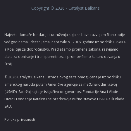
Copyright © 2026 - Catalyst Balkans
Najveće domaće fondacije i udruženja koja se bave razvojem filantropije
već godinama i decenijama, napravile su 2018. godine uz podršku USAID-
a Koaliciju za dobročinstvo. Predlažemo promene zakona, razvijamo
alate za doniranje i transparentnost, i promovišemo kulturu davanja u
Srbiji.
© 2026 Catalyst Balkans | Izrada ovog sajta omogućena je uz podršku
američkog naroda putem Američke agencije za međunarodni razvoj
(USAID). Sadržaj sajta je isključivo odgovornost Fondacije Ana i Vlade
Divac i Fondacije Katalist i ne predstavlja nužno stavove USAID-a ili Vlade
SAD.
Politika privatnosti