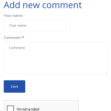
Add new comment
Your name
Comment
*
No
More information about text formats
HTML
tags allowed.
Web page addresses and e-mail addresses turn into links
automatically.
Lines and paragraphs break automatically.