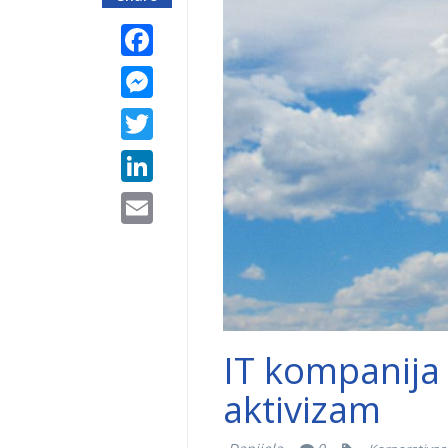
Facebook
Messenger
Twitter
LinkedIn
Email
IT kompanij
aktivizam