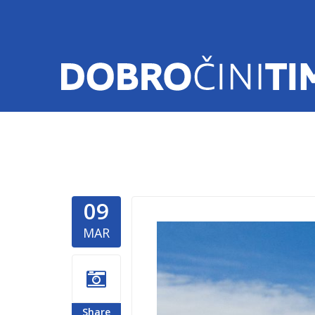
09
LGBT-zaje
MAR
Share