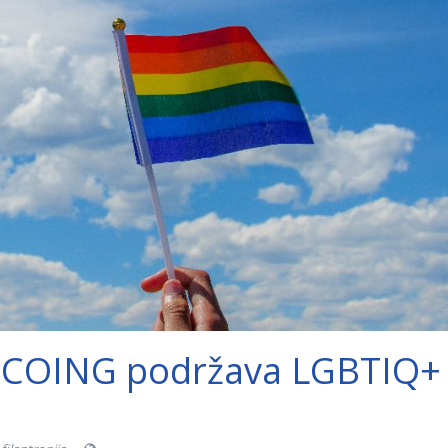
a COING podržava LGBTIQ+