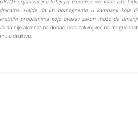
LGBTQ+ organizaciji u Srbiji jer trenutno sve vode istu bitk
jednicama. Hajde da im pomognemo u kampanji koja ć
nkretnim problemima koje ovakav zakon može da umanji
ši da nije akcenat na donaciji kao takvoj već na mogućnost
enu u društvu.