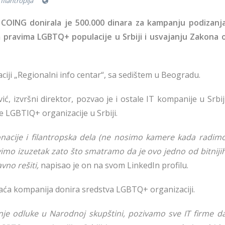
filantropija
 COING donirala je 500.000 dinara za kampanju podizanj
m pravima LGBTQ+ populacije u Srbiji i usvajanju Zakona 
ciji „Regionalni info centar“, sa sedištem u Beogradu.
 izvršni direktor, pozvao je i ostale IT kompanije u Srbij
e LGBTIQ+ organizacije u Srbiji.
onacije i filantropska dela (ne nosimo kamere kada radim
vimo izuzetak zato što smatramo da je ovo jedno od bitniji
no rešiti,
napisao je on na svom LinkedIn profilu.
maća kompanija donira sredstva LGBTQ+ organizaciji.
nje odluke u Narodnoj skupštini, pozivamo sve IT firme d