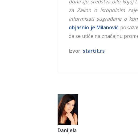
doniraju sredstva bilo kojoj 
za Zakon o istopolnim za
informisati sugrađane o ko
objasnio je Milanović
pokazav
da se utiče na značajnu prom
Izvor:
startit.rs
Danijela