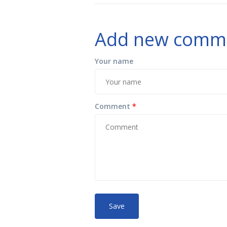
Add new comm
Your name
Comment
*
No HTML tags
More
allowed.
Web page addresses and e-mail ad