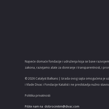
Najveće domaće fondacije i udruženja koja se bave razvojem
zakona, razvijamo alate za doniranje i transparentnost, i pro
© 2026 Catalyst Balkans | Izrada ovog sajta omogućena je u
i Vlade Divac i Fondacije Katalist i ne predstavlja nužno stavo
Politika privatnosti
Pišite nam na
dobrocinitim@divac.com