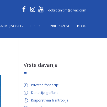
dobrocinitim@divac.com
ANIMLJIVOSTI
PRILIKE
PRIDRUŽI SE
BLOG
Vrste davanja
Privatne fondacije
Donacije građana
Korporativna filantropija