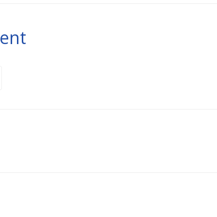
ent
 information about text formats
dresses turn into links automatically.