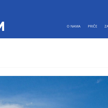
O NAMA
PRIČE
Z
dnica-donacija.jpg