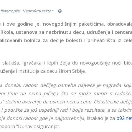
filantropija
Neprofitni sektor
 i ove godine je, novogodišnjim paketićima, obradoval
h škola, ustanova za nezbrinutu decu, udruženja i centar
alizovanih bolnica za dečije bolesti i prihvatilišta iz cel
 slatkiša, igračaka i lepih želja do novogodišnje noći bić
ženja i institucija za decu širom Srbije.
a donela, radost dečijeg osmeha najveća je nagrada koj
ni time da nema ničega što se može meriti s radošć
u" delimo uverenje da osmeh nema cenu. Od istinske dečij
i podrške za još uspešniji rad i bolje rezultate, a sa takvi
je donosi radost gde je najpotrebnija
, istakao je za
b92.ne
 odbora "Dunav osiguranja".