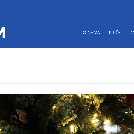
O NAMA
PRIČE
Z
nji-paketici.png