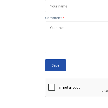
Comment
*
No HTML tags
More
allowed.
Web page addresses and e-mail ad
Lines and paragraphs break autom