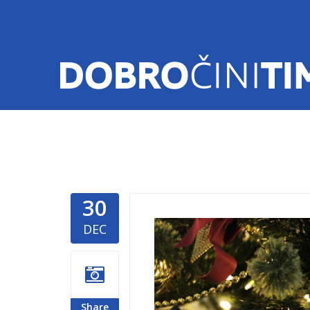
30
novogodis
DEC
Share