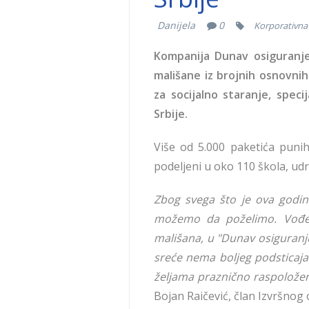
Danijela
0
Korporativna 
Kompanija Dunav osiguranje
mališane iz brojnih osnovni
za socijalno staranje, specij
Srbije.
Više od 5.000 paketića punih
podeljeni u oko 110 škola, udru
Zbog svega što je ova godin
možemo da poželimo. Vođe
mališana, u "Dunav osiguranj
sreće nema boljeg podsticaja 
željama praznično raspoložen
Bojan Raičević, član Izvršnog