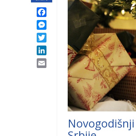
Facebook
Messenger
Twitter
LinkedIn
Email
Novogodišnji 
Srbije