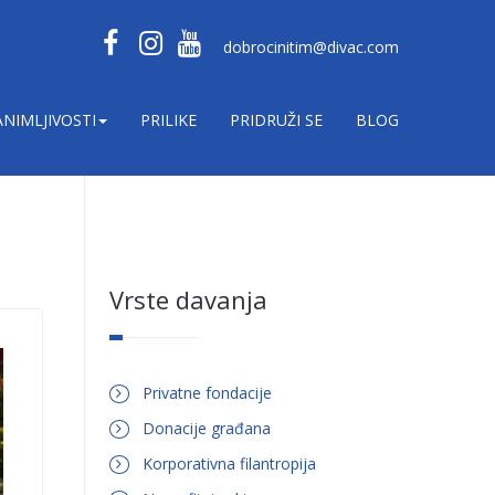
dobrocinitim@divac.com
ANIMLJIVOSTI
PRILIKE
PRIDRUŽI SE
BLOG
Vrste davanja
Privatne fondacije
Donacije građana
Korporativna filantropija