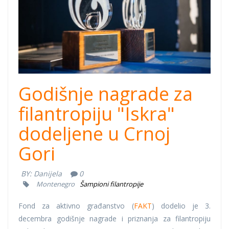
Godišnje nagrade za
filantropiju "Iskra"
dodeljene u Crnoj
Gori
BY:
Danijela
0
Montenegro
Šampioni filantropije
Fond za aktivno građanstvo (
FAKT
) dodelio je 3.
decembra godišnje nagrade i priznanja za filantropiju