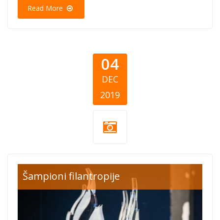
Read More
04
DEC
2019
nagrada iskra
Šampioni filantropije
crna gora.jpg