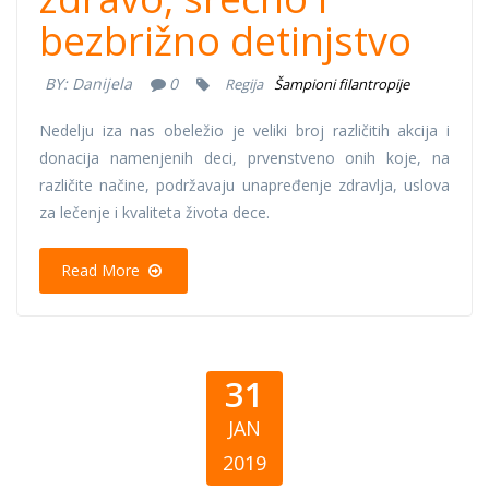
bezbrižno detinjstvo
BY:
Danijela
0
Regija
Šampioni filantropije
Nedelju iza nas obeležio je veliki broj različitih akcija i
donacija namenjenih deci, prvenstveno onih koje, na
različite načine, podržavaju unapređenje zdravlja, uslova
za lečenje i kvaliteta života dece.
Read More
31
JAN
2019