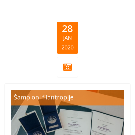
28
JAN
2020
nagrada-
Šampioni filantropije
slagalica.jpg