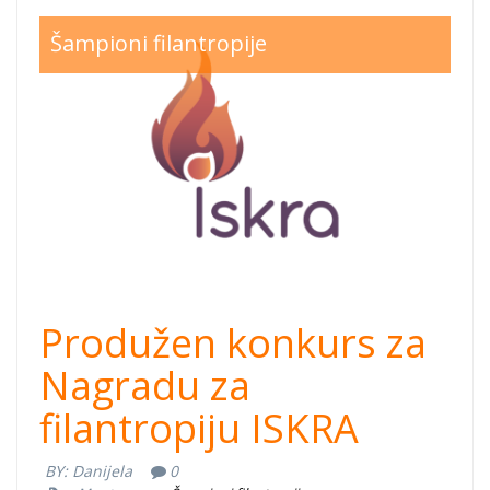
iskra-2019-
Šampioni filantropije
konkurs.png
Produžen konkurs za
Nagradu za
filantropiju ISKRA
BY:
Danijela
0