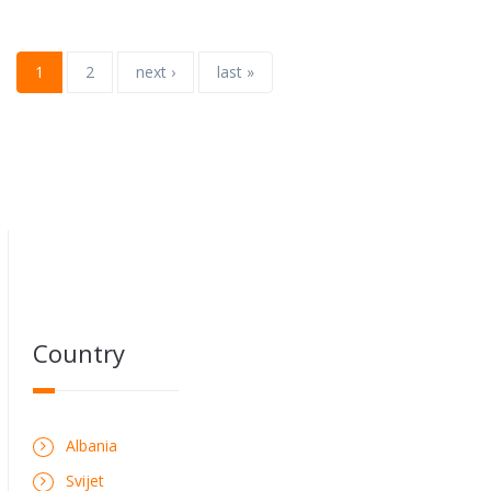
1
2
next ›
last »
Country
Albania
Svijet