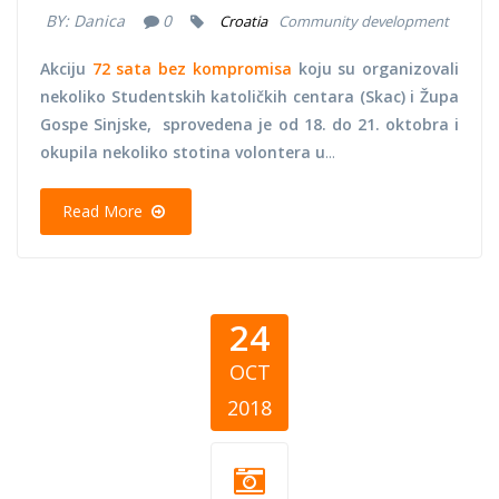
BY:
Danica
0
Croatia
Community development
Akciju
72 sata bez kompromisa
koju su organizovali
nekoliko
Studentskih katoličkih centara (Skac) i Župa
Gospe Sinjske,
sprovedena je od 18. do 21. oktobra i
okupila nekoliko stotina volontera u
...
Read More
24
OCT
2018