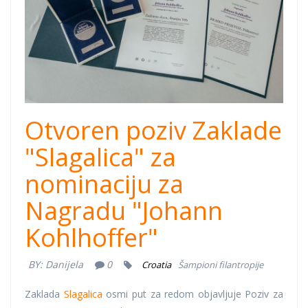
Otvoren poziv Zaklade
"Slagalica" za
nominaciju za
Nagradu "Johann
Kohlhoffer"
BY:
Danijela
0
Croatia
Šampioni filantropije
Zaklada
Slagalica
osmi put za redom objavljuje Poziv za