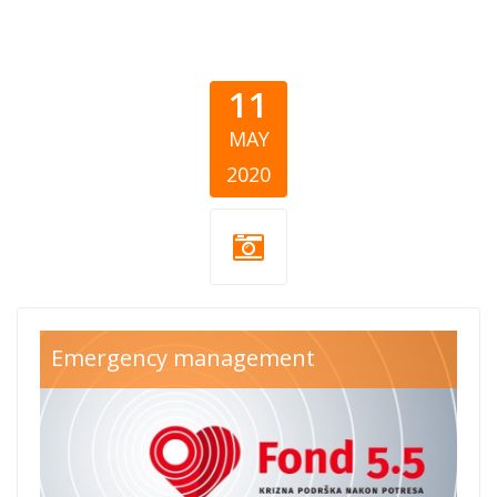
11
MAY
2020
Fond5-5-
Emergency management
solidarna.jpg