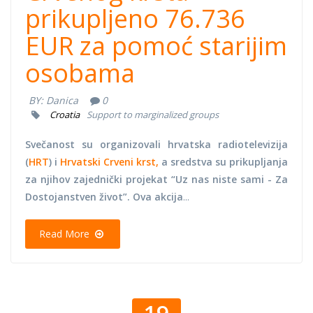
prikupljeno 76.736
EUR za pomoć starijim
osobama
BY:
Danica
0
Croatia
Support to marginalized groups
Svečanost su organizovali hrvatska radiotelevizija
(
HRT
) i
Hrvatski Crveni krst,
a sredstva su prikupljanja
za njihov zajednički projekat “Uz nas niste sami - Za
Dostojanstven život”. Ova akcija
...
Read More
19