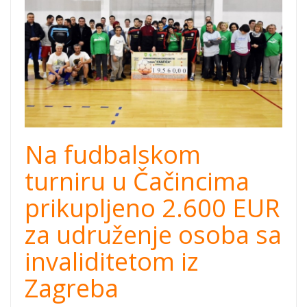
tournamet
cacinci.jpg
Na fudbalskom
turniru u Čačincima
prikupljeno 2.600 EUR
za udruženje osoba sa
invaliditetom iz
Zagreba