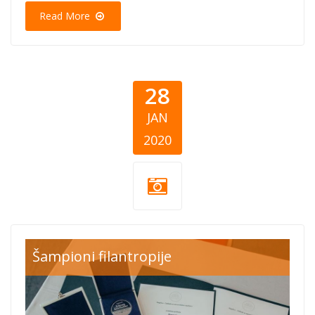
Read More
28
JAN
2020
nagrada-
Šampioni filantropije
slagalica.jpg