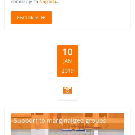
nominacije za
Nagradu
...
Read More
10
JAN
2019
charity football
Support to marginalized groups