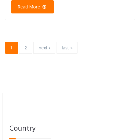
Read More
1
2
next ›
last »
Country