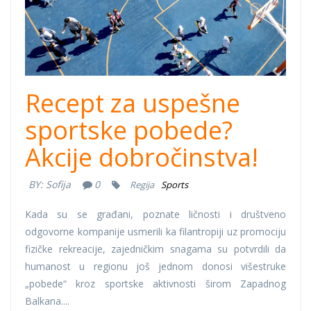
Recept za uspešne
sportske pobede?
Akcije dobročinstva!
BY:
Sofija
0
Regija
Sports
Kada su se građani, poznate ličnosti i društveno
odgovorne kompanije usmerili ka filantropiji uz promociju
fizičke rekreacije, zajedničkim snagama su potvrdili da
humanost u regionu još jednom donosi višestruke
„pobede“ kroz sportske aktivnosti širom Zapadnog
Balkana....