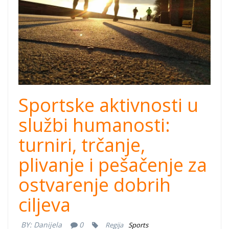
događaji.jpg
Sportske aktivnosti u
službi humanosti:
turniri, trčanje,
plivanje i pešačenje za
ostvarenje dobrih
ciljeva
BY:
Danijela
0
Regija
Sports