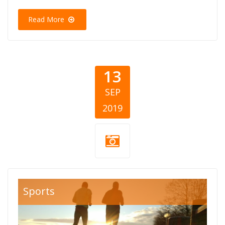
Read More
13
SEP
2019
humanitarni
Sports
sportski