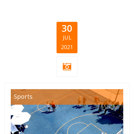
30
JUL
2021
Lustica-Bay-
Sports
kamp.jpg